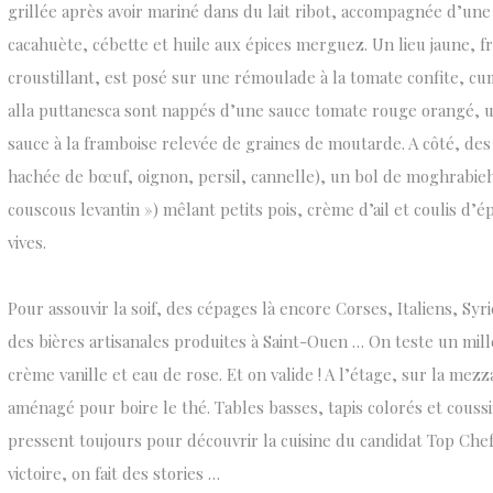
grillée après avoir mariné dans du lait ribot, accompagnée d’une 
cacahuète, cébette et huile aux épices merguez. Un lieu jaune, fri
croustillant, est posé sur une rémoulade à la tomate confite, cu
alla puttanesca sont nappés d’une sauce tomate rouge orangé, u
sauce à la framboise relevée de graines de moutarde. A côté, des
hachée de bœuf, oignon, persil, cannelle), un bol de moghrabieh
couscous levantin ») mêlant petits pois, crème d’ail et coulis d’é
vives.
Pour assouvir la soif, des cépages là encore Corses, Italiens, Syri
des bières artisanales produites à Saint-Ouen … On teste un mill
crème vanille et eau de rose. Et on valide ! A l’étage, sur la mez
aménagé pour boire le thé. Tables basses, tapis colorés et couss
pressent toujours pour découvrir la cuisine du candidat Top Che
victoire, on fait des stories …