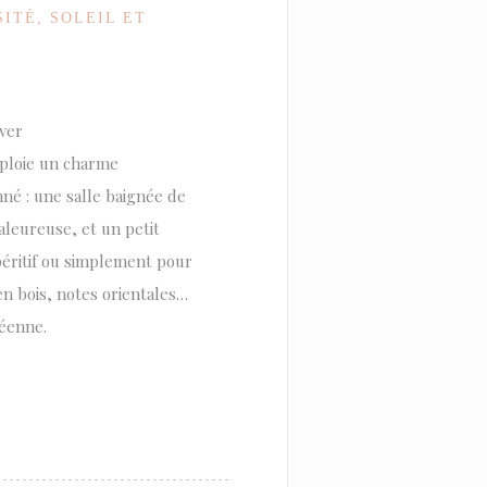
ITÉ, SOLEIL ET
ver
éploie un charme
nné : une salle baignée de
leureuse, et un petit
apéritif ou simplement pour
en bois, notes orientales…
éenne.