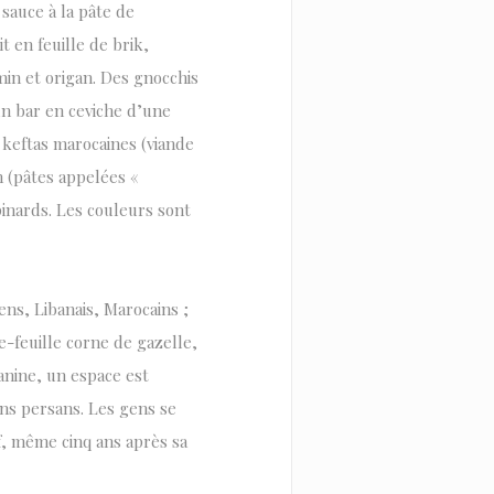
sauce à la pâte de
t en feuille de brik,
min et origan. Des gnocchis
n bar en ceviche d’une
 keftas marocaines (viande
 (pâtes appelées «
pinards. Les couleurs sont
ens, Libanais, Marocains ;
e-feuille corne de gazelle,
zanine, un espace est
ins persans. Les gens se
f, même cinq ans après sa