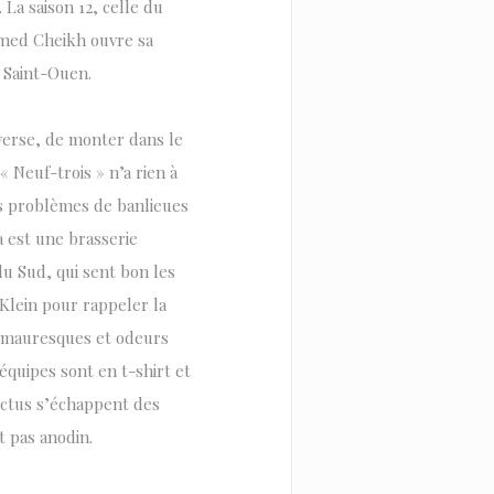
 La saison 12, celle du
hamed Cheikh ouvre sa
e Saint-Ouen.
verse, de monter dans le
« Neuf-trois » n’a rien à
es problèmes de banlieues
a est une brasserie
u Sud, qui sent bon les
 Klein pour rappeler la
is mauresques et odeurs
équipes sont en t-shirt et
cactus s’échappent des
t pas anodin.