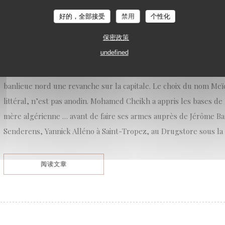
好的，全部接受
禁用
个性化
Meïda à Saint-Ouen
保密政策
On l’attendait depuis sa victoire dans l’émission Top Chef en 2021.
undefined
confinement, la plus suivie ! Il aura fallu trois ans pour que Mo
première adresse. Là où on ne l’attendait pas, en plein centre de
banlieue nord une revanche sur la capitale. Le choix du nom Meïd
littéral, n’est pas anodin. Mohamed Cheikh a appris les bases de 
mère algérienne … avant de faire ses armes auprès de Jérôme Ba
Senderens, Yannick Alléno à Saint-Tropez, au Drugstore sous la 
((在新窗口中打开))
阅读文章