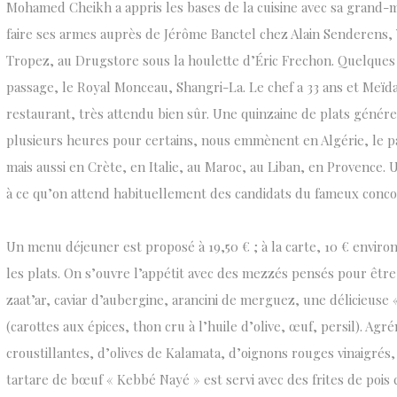
Mohamed Cheikh a appris les bases de la cuisine avec sa grand-mè
faire ses armes auprès de Jérôme Banctel chez Alain Senderens, 
Tropez, au Drugstore sous la houlette d’Éric Frechon. Quelques 
passage, le Royal Monceau, Shangri-La. Le chef a 33 ans et Meïd
restaurant, très attendu bien sûr. Une quinzaine de plats génére
plusieurs heures pour certains, nous emmènent en Algérie, le pa
mais aussi en Crète, en Italie, au Maroc, au Liban, en Provence. 
à ce qu’on attend habituellement des candidats du fameux concou
Un menu déjeuner est proposé à 19,50 € ; à la carte, 10 € enviro
les plats. On s’ouvre l’appétit avec des mezzés pensés pour êtr
zaat’ar, caviar d’aubergine, arancini de merguez, une délicieuse
(carottes aux épices, thon cru à l’huile d’olive, œuf, persil). Ag
croustillantes, d’olives de Kalamata, d’oignons rouges vinaigré
tartare de bœuf « Kebbé Nayé » est servi avec des frites de pois c