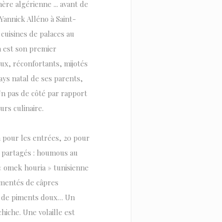
re algérienne ... avant de
Yannick Alléno à Saint-
cuisines de palaces au
a est son premier
ux, réconfortants, mijotés
ys natal de ses parents,
Un pas de côté par rapport
rs culinaire.
n pour les entrées, 20 pour
e partagés : houmous au
 « omek houria » tunisienne
rémentés de câpres
s, de piments doux… Un
hiche. Une volaille est