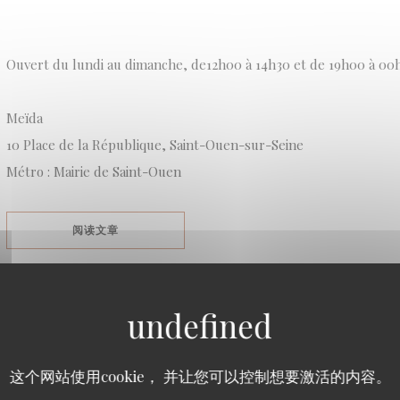
Ouvert du lundi au dimanche, de12h00 à 14h30 et de 19h00 à 00
Meïda
10 Place de la République, Saint-Ouen-sur-Seine
Métro : Mairie de Saint-Ouen
((在新窗口中打开))
阅读文章
LE « NEUF-TROIS » SE MET À TABLE, LES MEILLE
SEINE SAINT DENIS // LES HARDIS
这个网站使用cookie， 并让您可以控制想要激活的内容。
2026/05/27