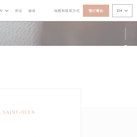
ZH
片
评论
媒体
地图和联系方式
预订餐位
((在新窗口中打开))
((在新窗口中打开))
Fac
Ins
À SAINT-OUEN