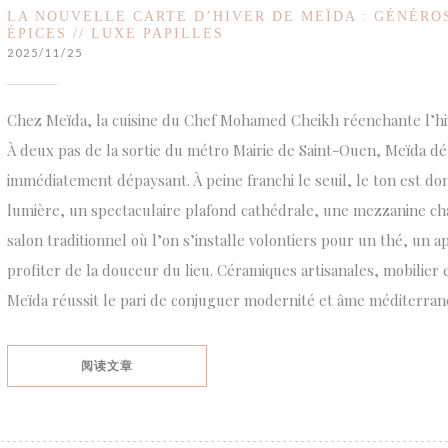
LA NOUVELLE CARTE D’HIVER DE MEÏDA : GÉNÉROS
ÉPICES // LUXE PAPILLES
2025/11/25
Chez Meïda, la cuisine du Chef Mohamed Cheikh réenchante l’hi
À deux pas de la sortie du métro Mairie de Saint-Ouen, Meïda d
immédiatement dépaysant. À peine franchi le seuil, le ton est do
lumière, un spectaculaire plafond cathédrale, une mezzanine cha
salon traditionnel où l’on s’installe volontiers pour un thé, un 
profiter de la douceur du lieu. Céramiques artisanales, mobilier 
Meïda réussit le pari de conjuguer modernité et âme méditerran
((在新窗口中打开))
阅读文章