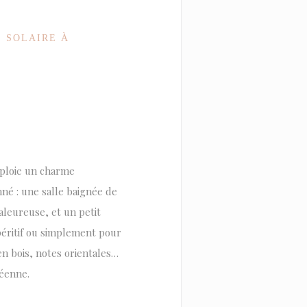
 SOLAIRE À
éploie un charme
nné : une salle baignée de
leureuse, et un petit
apéritif ou simplement pour
en bois, notes orientales…
éenne.