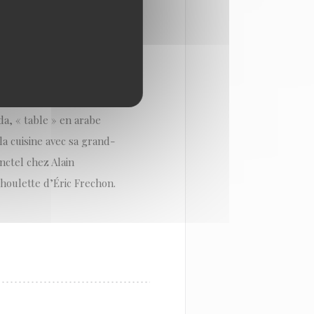
 La saison 12, celle du
hamed Cheikh ouvre sa
 Saint-Ouen, offrant à la
a, « table » en arabe
la cuisine avec sa grand-
nctel chez Alain
houlette d’Éric Frechon.