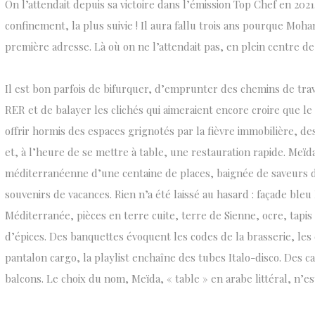
On l’attendait depuis sa victoire dans l’émission Top Chef en 2021.
confinement, la plus suivie ! Il aura fallu trois ans pourque Mo
première adresse. Là où on ne l’attendait pas, en plein centre d
Il est bon parfois de bifurquer, d’emprunter des chemins de tra
RER et de balayer les clichés qui aimeraient encore croire que le 
offrir hormis des espaces grignotés par la fièvre immobilière, d
et, à l’heure de se mettre à table, une restauration rapide. Meïd
méditerranéenne d’une centaine de places, baignée de saveurs d
souvenirs de vacances. Rien n’a été laissé au hasard : façade bleu
Méditerranée, pièces en terre cuite, terre de Sienne, ocre, tap
d’épices. Des banquettes évoquent les codes de la brasserie, les 
pantalon cargo, la playlist enchaîne des tubes Italo-disco. Des 
balcons. Le choix du nom, Meïda, « table » en arabe littéral, n’es