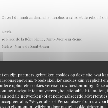
Ouvert du lundi au dimanche, de12h00 à 14h30 et de 19h00 à 00
Meïda
10 Place de la République, Saint-Ouen-sur-Seine
Métro : Mairie de Saint-Ouen
((OPENT IN EEN NIEUW VENSTER))
LEES HET ARTIKEL
t en zijn partners gebruiken cookies op deze site, wat kan
rsoonsgegevens. 'Noodzakelijke' cookies zijn verplicht 
Andere optionele cookies vereisen uw toestemming. Deze o
om uw navigatie te analyseren, het sitepubliek te meten, f
d aan sociale netwerken) of gepersonaliseerde advertenties
LE « NEUF-TROIS » SE MET À TABLE, LES MEILLE
SEINE SAINT DENIS // LES HARDIS
 accepteer alle', 'Weiger alle' of 'Personaliseer' om uw vo
27/05/2026
es op elk moment wijzigen door op het cookiepictogram l