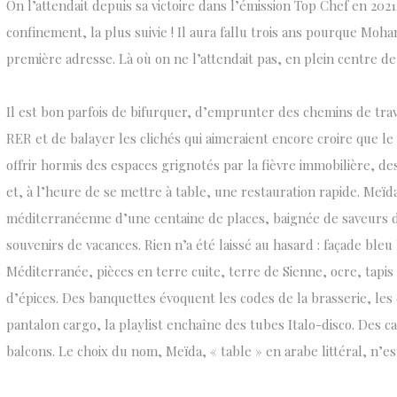
On l’attendait depuis sa victoire dans l’émission Top Chef en 2021.
confinement, la plus suivie ! Il aura fallu trois ans pourque Mo
première adresse. Là où on ne l’attendait pas, en plein centre d
Il est bon parfois de bifurquer, d’emprunter des chemins de tra
RER et de balayer les clichés qui aimeraient encore croire que le 
offrir hormis des espaces grignotés par la fièvre immobilière, d
et, à l’heure de se mettre à table, une restauration rapide. Meïd
méditerranéenne d’une centaine de places, baignée de saveurs d
souvenirs de vacances. Rien n’a été laissé au hasard : façade bleu
Méditerranée, pièces en terre cuite, terre de Sienne, ocre, tap
d’épices. Des banquettes évoquent les codes de la brasserie, les 
pantalon cargo, la playlist enchaîne des tubes Italo-disco. Des 
balcons. Le choix du nom, Meïda, « table » en arabe littéral, n’es