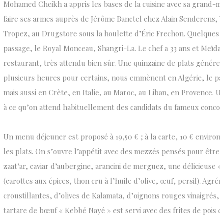
Mohamed Cheikh a appris les bases de la cuisine avec sa grand-mè
faire ses armes auprès de Jérôme Banctel chez Alain Senderens, 
Tropez, au Drugstore sous la houlette d’Éric Frechon. Quelques 
passage, le Royal Monceau, Shangri-La. Le chef a 33 ans et Meïd
restaurant, très attendu bien sûr. Une quinzaine de plats génére
plusieurs heures pour certains, nous emmènent en Algérie, le pa
mais aussi en Crète, en Italie, au Maroc, au Liban, en Provence. 
à ce qu’on attend habituellement des candidats du fameux concou
Un menu déjeuner est proposé à 19,50 € ; à la carte, 10 € enviro
les plats. On s’ouvre l’appétit avec des mezzés pensés pour êtr
zaat’ar, caviar d’aubergine, arancini de merguez, une délicieuse
(carottes aux épices, thon cru à l’huile d’olive, œuf, persil). Ag
croustillantes, d’olives de Kalamata, d’oignons rouges vinaigré
tartare de bœuf « Kebbé Nayé » est servi avec des frites de pois c