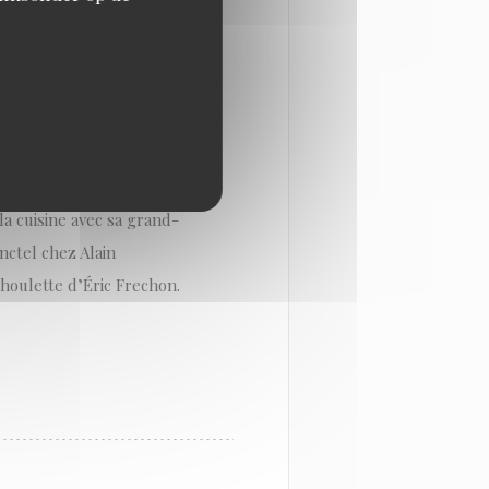
 La saison 12, celle du
hamed Cheikh ouvre sa
 Saint-Ouen, offrant à la
a, « table » en arabe
la cuisine avec sa grand-
nctel chez Alain
houlette d’Éric Frechon.