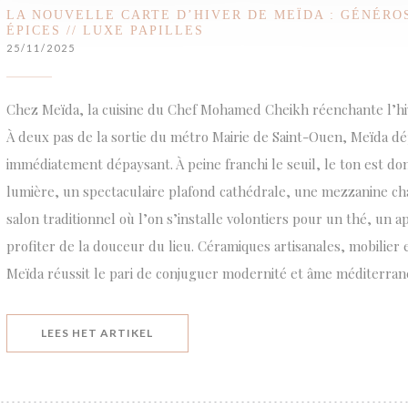
LA NOUVELLE CARTE D’HIVER DE MEÏDA : GÉNÉROS
ÉPICES // LUXE PAPILLES
25/11/2025
Chez Meïda, la cuisine du Chef Mohamed Cheikh réenchante l’hi
À deux pas de la sortie du métro Mairie de Saint-Ouen, Meïda d
immédiatement dépaysant. À peine franchi le seuil, le ton est do
lumière, un spectaculaire plafond cathédrale, une mezzanine cha
salon traditionnel où l’on s’installe volontiers pour un thé, un 
profiter de la douceur du lieu. Céramiques artisanales, mobilier 
Meïda réussit le pari de conjuguer modernité et âme méditerran
((OPENT IN EEN NIEUW VENSTER))
LEES HET ARTIKEL