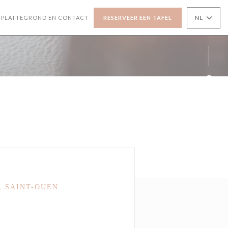
NL
PLATTEGROND EN CONTACT
RESERVEER EEN TAFEL
NT IN EEN NIEUW VENSTER))
OPENT IN EEN NIEUW VENSTER))
Face
Inst
À SAINT-OUEN