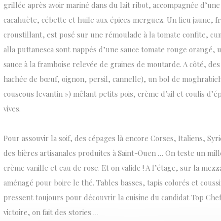
grillée après avoir mariné dans du lait ribot, accompagnée d’une 
cacahuète, cébette et huile aux épices merguez. Un lieu jaune, fri
croustillant, est posé sur une rémoulade à la tomate confite, cu
alla puttanesca sont nappés d’une sauce tomate rouge orangé, u
sauce à la framboise relevée de graines de moutarde. A côté, des
hachée de bœuf, oignon, persil, cannelle), un bol de moghrabieh
couscous levantin ») mêlant petits pois, crème d’ail et coulis d’é
vives.
Pour assouvir la soif, des cépages là encore Corses, Italiens, Syri
des bières artisanales produites à Saint-Ouen … On teste un mill
crème vanille et eau de rose. Et on valide ! A l’étage, sur la mez
aménagé pour boire le thé. Tables basses, tapis colorés et couss
pressent toujours pour découvrir la cuisine du candidat Top Che
victoire, on fait des stories …