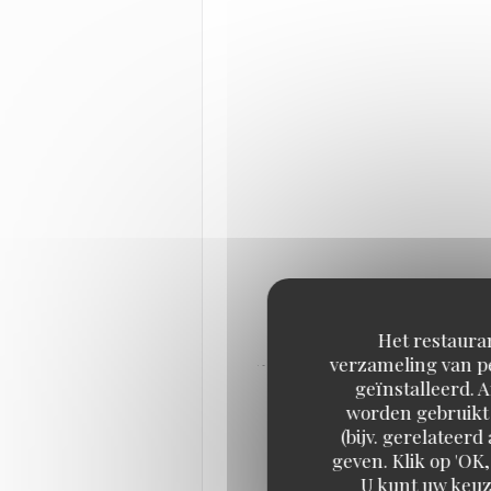
Het restauran
verzameling van pe
geïnstalleerd. 
worden gebruikt 
(bijv. gerelateer
geven. Klik op 'OK,
U kunt uw keuz