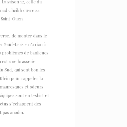
 La saison 12, celle du
hamed Cheikh ouvre sa
e Saint-Ouen.
verse, de monter dans le
« Neuf-trois » n’a rien à
es problèmes de banlieues
a est une brasserie
u Sud, qui sent bon les
 Klein pour rappeler la
is mauresques et odeurs
équipes sont en t-shirt et
cactus s’échappent des
t pas anodin.