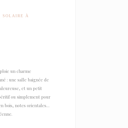
 SOLAIRE À
éploie un charme
nné : une salle baignée de
leureuse, et un petit
apéritif ou simplement pour
en bois, notes orientales…
éenne.