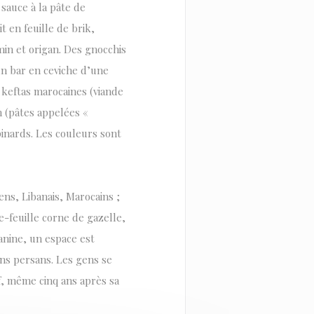
sauce à la pâte de
t en feuille de brik,
min et origan. Des gnocchis
n bar en ceviche d’une
 keftas marocaines (viande
 (pâtes appelées «
pinards. Les couleurs sont
ens, Libanais, Marocains ;
e-feuille corne de gazelle,
zanine, un espace est
ins persans. Les gens se
f, même cinq ans après sa