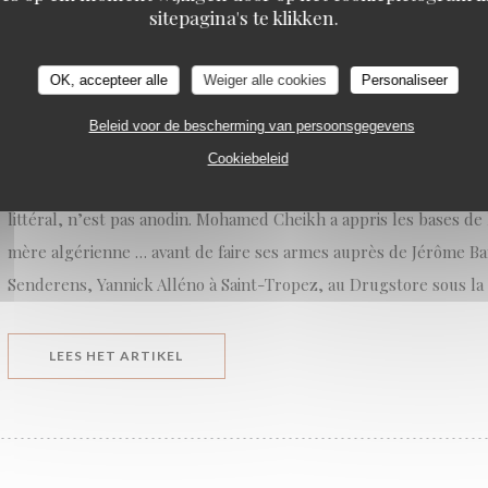
sitepagina's te klikken.
Meïda à Saint-Ouen
OK, accepteer alle
Weiger alle cookies
Personaliseer
On l’attendait depuis sa victoire dans l’émission Top Chef en 2021.
confinement, la plus suivie ! Il aura fallu trois ans pour que Mo
Beleid voor de bescherming van persoonsgegevens
première adresse. Là où on ne l’attendait pas, en plein centre de
Cookiebeleid
banlieue nord une revanche sur la capitale. Le choix du nom Meïd
littéral, n’est pas anodin. Mohamed Cheikh a appris les bases de 
mère algérienne … avant de faire ses armes auprès de Jérôme Ba
Senderens, Yannick Alléno à Saint-Tropez, au Drugstore sous la 
((OPENT IN EEN NIEUW VENSTER))
LEES HET ARTIKEL