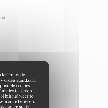
h00
 leiden tot de
en worden standaard
ptionele cookies
uncties te bieden
 of inhoud weer te
URS RESTAURANTS DE
orkeuren te beheren.
inksonder op de