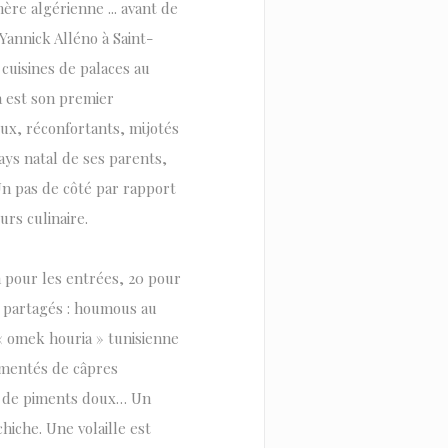
re algérienne ... avant de
Yannick Alléno à Saint-
cuisines de palaces au
a est son premier
ux, réconfortants, mijotés
ys natal de ses parents,
Un pas de côté par rapport
rs culinaire.
n pour les entrées, 20 pour
e partagés : houmous au
 « omek houria » tunisienne
rémentés de câpres
s, de piments doux… Un
hiche. Une volaille est