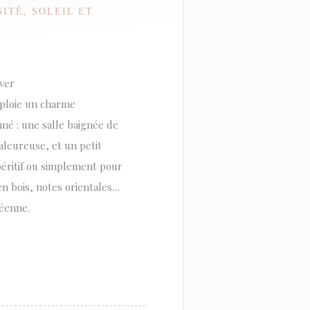
ITÉ, SOLEIL ET
ver
éploie un charme
nné : une salle baignée de
leureuse, et un petit
apéritif ou simplement pour
en bois, notes orientales…
éenne.