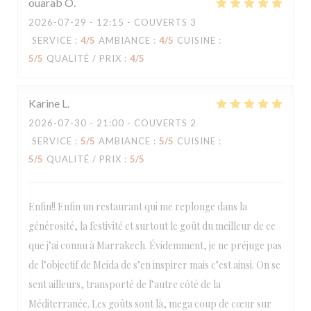
ouarab
O
2026-07-29
- 12:15 - COUVERTS 3
SERVICE
:
4
/5
AMBIANCE
:
4
/5
CUISINE
:
5
/5
QUALITÉ / PRIX
:
4
/5
Karine
L
2026-07-30
- 21:00 - COUVERTS 2
SERVICE
:
5
/5
AMBIANCE
:
5
/5
CUISINE
:
5
/5
QUALITÉ / PRIX
:
5
/5
Enfin!! Enfin un restaurant qui me replonge dans la
générosité, la festivité et surtout le goût du meilleur de ce
que j’ai connu à Marrakech. Évidemment, je ne préjuge pas
de l’objectif de Meida de s’en inspirer mais c’est ainsi. On se
sent ailleurs, transporté de l’autre côté de la
Méditerranée. Les goûts sont là, mega coup de cœur sur