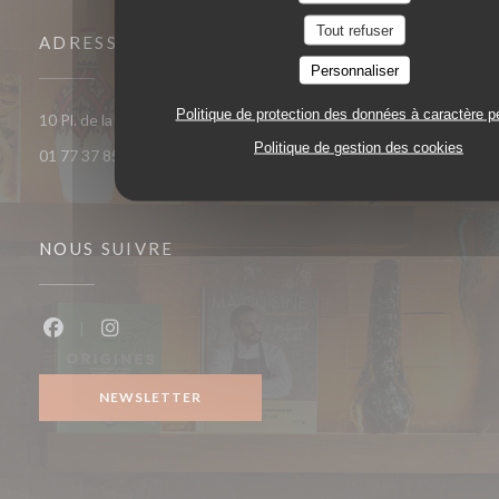
Tout refuser
ADRESSE
Personnaliser
Politique de protection des données à caractère p
((ouvre une no
10 Pl. de la République 93400 Saint-Ouen-sur-Seine
Politique de gestion des cookies
01 77 37 85 33
NOUS SUIVRE
Facebook ((ouvre une nouvelle fenêtre))
Instagram ((ouvre une nouvelle fenêtre))
NEWSLETTER