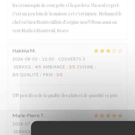
les cromesquis de courgette et la pavlova. Un seul regret:
c’est un peu loin de la maison :) et c’est injuste. Mohamed le
chef est bien Montreuillois d’origine non?! Nous aussi on
veut Meida à Montreuil. Bravo
Hakima
M
2026-08-03
- 12:30 - COUVERTS 3
SERVICE
:
4
/5
AMBIANCE
:
3
/5
CUISINE
:
3
/5
QUALITÉ / PRIX
:
3
/5
UN peu décu de la qualité des plats et de quantité vs prix
Marie-Pierre
T
2026-07-31
- 20:00 - COUVERTS 5
SERVICE
:
5
/5
AMBIANCE
:
5
/5
CUISINE
: