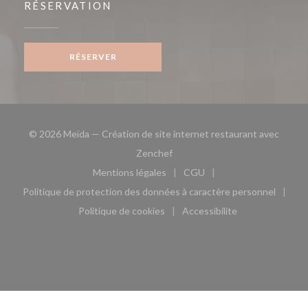
RÉSERVATION
RÉSERVER
© 2026 Meïda — Création de site internet restaurant avec
((ouvre une nouvelle fenêtre))
Zenchef
Mentions légales
CGU
((ouvre une nouvelle fenêtre))
((ouvre une nouvelle fen
Politique de protection des données à caractère personnel
((ouvre une nouvelle fenêtre))
Politique de cookies
Accessibilite
((ouvre une nouvelle fenêtre))
((ouvre une nouvelle fe