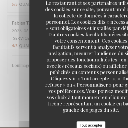
Le restaurant et ses partenaires utili
5
/5
QUALITÉ / PRIX
:
4
/5
des cookies sur ce site, pouvant impl
la collecte de données à caractèr
personnel. Les cookies dits « nécessa
Fabien
T
» sont obligatoires et installés par dé
2026-08-02
- 21:00 - COUVERTS 2
D'autres cookies facultatifs nécessit
SERVICE
:
2
/5
AMBIANCE
:
4
/5
CUISINE
:
votre consentement. Ces cookies
4
/5
QUALITÉ / PRIX
:
facultatifs servent à analyser votr
4
/5
navigation, mesurer l'audience du si
proposer des fonctionnalités (ex : en 
avec les réseaux sociaux) ou afficher
Dommage pour la fin de service
publicités ou contenus personnalisé
Cliquez sur « Tout accepter », « To
refuser » ou « Personnaliser » pour 
1
2
3
vos préférences. Vous pouvez modif
vos choix à tout moment en cliquant
l'icône représentant un cookie en ba
gauche des pages du site.
Tout accepter