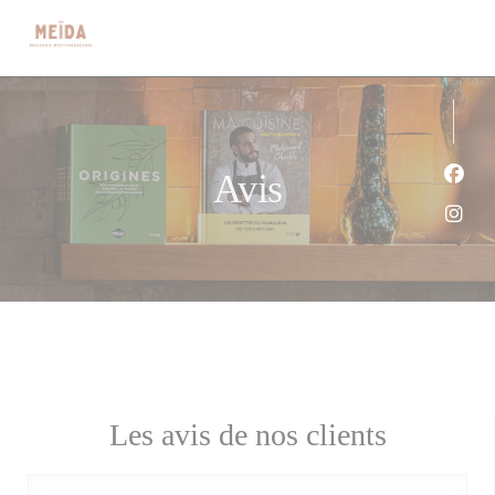
Personnalisation de vos choix en matière de cookies
Avis
Face
Inst
Les avis de nos clients