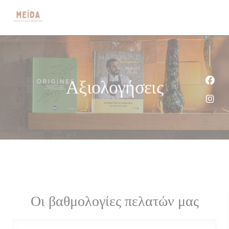
Πίνακας διαχείρισης "Μπισκότων" (Cookies)
Αξιολογήσεις
Face
Inst
Οι βαθμολογίες πελατών μας