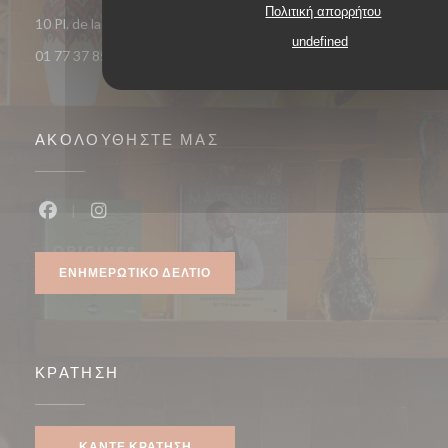
Πολιτική απορρήτου
((ανοίγει σε ν
10 Pl. de la République 93400 Saint-Ouen-sur-Seine
undefined
01 77 37 85 33
ΑΚΟΛΟΥΘΉΣΤΕ ΜΑΣ
Facebook ((ανοίγει σε νέο παράθυρο))
Instagram ((ανοίγει σε νέο παράθυρο))
ΕΝΗΜΕΡΩΤΙΚΌ ΔΕΛΤΊΟ
ΚΡΆΤΗΣΗ
ΚΆΝΤΕ ΚΡΆΤΗΣΗ