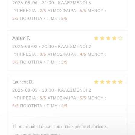
2026-08-06
- 21:00 - ΚΑΛΕΣΜΈΝΟΙ 6
ΥΠΗΡΕΣΊΑ
:
2
/5
ΑΤΜΌΣΦΑΙΡΑ
:
5
/5
ΜΕΝΟΎ
:
5
/5
ΠΟΙΌΤΗΤΑ / ΤΙΜΉ
:
5
/5
Ahlam
F
2026-08-02
- 20:30 - ΚΑΛΕΣΜΈΝΟΙ 2
ΥΠΗΡΕΣΊΑ
:
3
/5
ΑΤΜΌΣΦΑΙΡΑ
:
4
/5
ΜΕΝΟΎ
:
3
/5
ΠΟΙΌΤΗΤΑ / ΤΙΜΉ
:
3
/5
Laurent
B
2026-08-05
- 13:00 - ΚΑΛΕΣΜΈΝΟΙ 2
ΥΠΗΡΕΣΊΑ
:
5
/5
ΑΤΜΌΣΦΑΙΡΑ
:
5
/5
ΜΕΝΟΎ
:
5
/5
ΠΟΙΌΤΗΤΑ / ΤΙΜΉ
:
4
/5
Thon mi cuit et dessert aux fruits pêche et abricots :
copieux et très savoureux