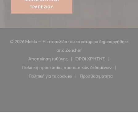
ΤΡΑΠΕΖΙΟΎ
© 2026 Meïda — Η ιστοσελίδα του εστιατορίου δημιουργήθηκε
((ανοίγει σε νέο παράθυρο))
από
Zenchef
Αποποίηση ευθύνης
ΌΡΟΙ ΧΡΉΣΗΣ
((ανοίγει σε νέο παράθυρο))
((ανοίγει σε νέο παράθυ
Πολιτική προστασίας προσωπικών δεδομένων
((ανοίγει σε νέο παράθυρο))
Πολιτική για τα cookies
Προσβασιμότητα
((ανοίγει σε νέο παράθυρο))
((ανοίγει σε νέο παρά