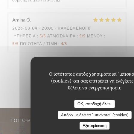
Amina
O
2026-08-04
- 20:00 - ΚΑΛΕΣΜΈΝΟΙ 8
ΥΠΗΡΕΣΊΑ
:
5
/5
ΑΤΜΌΣΦΑΙΡΑ
:
5
/5
ΜΕΝΟΎ
:
5
/5
ΠΟΙΌΤΗΤΑ / ΤΙΜΉ
:
4
/5
1
2
3
Ο ιστότοπος αυτός χρησιμοποιεί "μπισκό
(cookies) και σας επιτρέπει να ελέγξετε
θέλετε να ενεργοποιήσετε
OK, αποδοχή όλων
Απόρριψε όλα τα "μπισκότα" (cookies)
ΤΟΠΟΘΕΣΊΑ
Εξατομίκευση