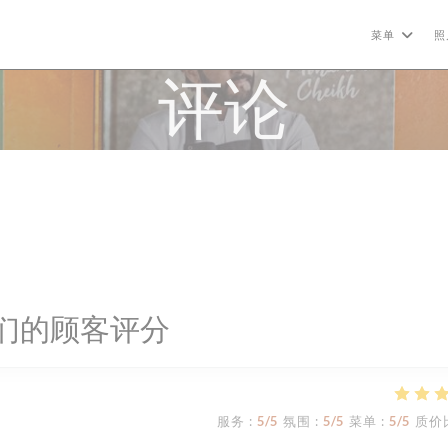
菜单
照
评论
们的顾客评分
服务
:
5
/5
氛围
:
5
/5
菜单
:
5
/5
质价