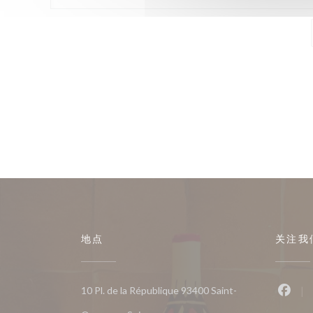
地点
关注我
10 Pl. de la République 93400 Saint-
Fac