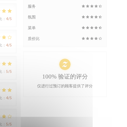
服务
氛围
比
:
4
/5
菜单
质价比
比
:
4
/5
比
:
5
/5
100% 验证的评分
仅进行过预订的顾客提供了评分
比
:
4
/5
比
:
5
/5