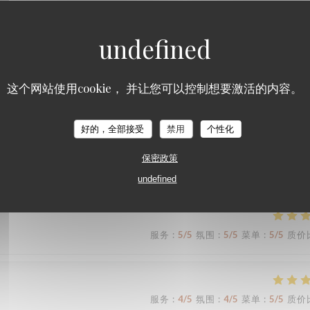
服务
:
3
/5
氛围
:
4
/5
菜单
:
3
/5
质价
这个网站使用cookie， 并让您可以控制想要激活的内容。
服务
:
5
/5
氛围
:
5
/5
菜单
:
5
/5
质价
好的，全部接受
禁用
个性化
保密政策
eux et très savoureux
undefined
服务
:
5
/5
氛围
:
5
/5
菜单
:
5
/5
质价
服务
:
4
/5
氛围
:
4
/5
菜单
:
5
/5
质价