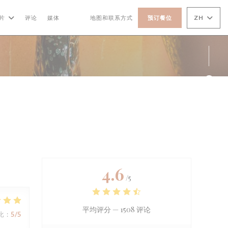
ZH
片
评论
媒体
地图和联系方式
预订餐位
((在新窗口中打开))
((在新窗口中打开))
Fac
Ins
4.6
/5
平均评分 —
1508 评论
比
:
5
/5