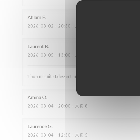
Ahlam
F
2026-08-02
- 20:30 - 来宾 2
Laurent
B
2026-08-05
- 13:00 - 来宾 2
Thon mi cuit et dessert aux fruits pêche et abricots : copi
Amina
O
2026-08-04
- 20:00 - 来宾 8
Laurence
G
2026-08-04
- 12:30 - 来宾 5