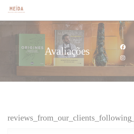
Painel de Gerenciamento de Cookies
Avaliações
Face
Inst
reviews_from_our_clients_following