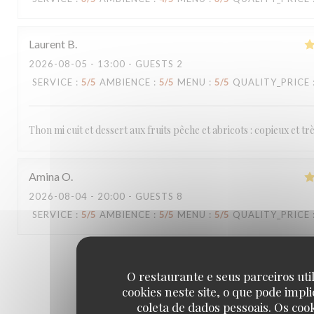
Laurent
B
2026-08-05
- 13:00 - GUESTS 2
SERVICE
:
5
/5
AMBIENCE
:
5
/5
MENU
:
5
/5
QUALITY_PRICE
Thon mi cuit et dessert aux fruits pêche et abricots : copieux et t
Amina
O
2026-08-04
- 20:00 - GUESTS 8
SERVICE
:
5
/5
AMBIENCE
:
5
/5
MENU
:
5
/5
QUALITY_PRICE
1
2
3
O restaurante e seus parceiros uti
cookies neste site, o que pode impli
coleta de dados pessoais. Os coo