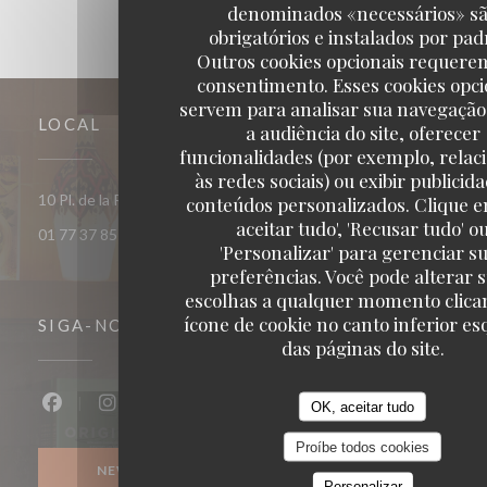
denominados «necessários» s
obrigatórios e instalados por pad
Outros cookies opcionais requere
consentimento. Esses cookies opci
servem para analisar sua navegação
LOCAL
a audiência do site, oferecer
funcionalidades (por exemplo, relac
às redes sociais) ou exibir publicid
((abre numa no
10 Pl. de la République 93400 Saint-Ouen-sur-Seine
conteúdos personalizados. Clique e
aceitar tudo', 'Recusar tudo' o
01 77 37 85 33
'Personalizar' para gerenciar s
preferências. Você pode alterar 
escolhas a qualquer momento clica
ícone de cookie no canto inferior e
SIGA-NOS
das páginas do site.
OK, aceitar tudo
Facebook ((abre numa nova janela))
Instagram ((abre numa nova janela))
Proíbe todos cookies
NEWSLETTER
Personalizar