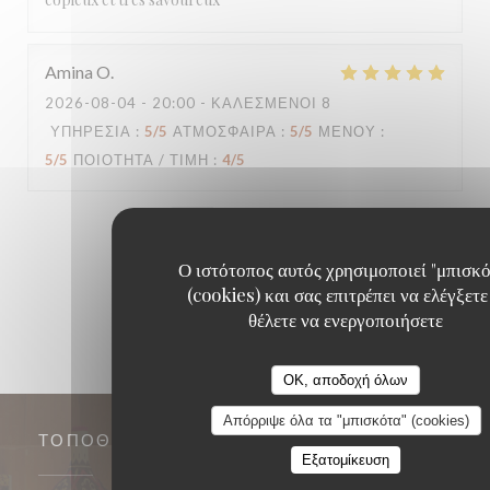
Amina
O
2026-08-04
- 20:00 - ΚΑΛΕΣΜΈΝΟΙ 8
ΥΠΗΡΕΣΊΑ
:
5
/5
ΑΤΜΌΣΦΑΙΡΑ
:
5
/5
ΜΕΝΟΎ
:
5
/5
ΠΟΙΌΤΗΤΑ / ΤΙΜΉ
:
4
/5
1
2
3
Ο ιστότοπος αυτός χρησιμοποιεί "μπισκό
(cookies) και σας επιτρέπει να ελέγξετε
θέλετε να ενεργοποιήσετε
OK, αποδοχή όλων
Απόρριψε όλα τα "μπισκότα" (cookies)
ΤΟΠΟΘΕΣΊΑ
Εξατομίκευση