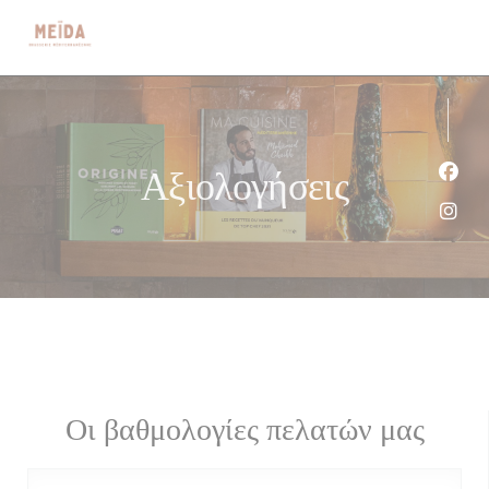
Πίνακας διαχείρισης "Μπισκότων" (Cookies)
Αξιολογήσεις
Face
Inst
Οι βαθμολογίες πελατών μας