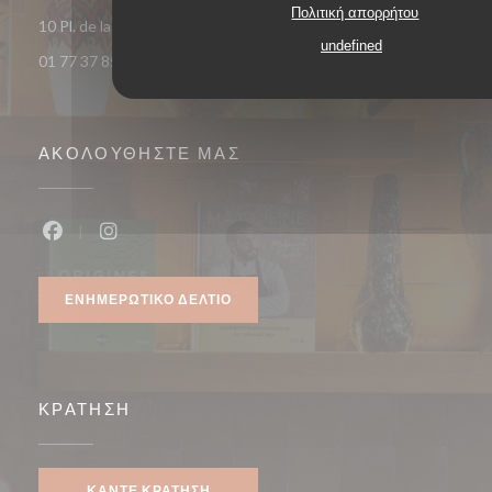
Πολιτική απορρήτου
((ανοίγει σε ν
10 Pl. de la République 93400 Saint-Ouen-sur-Seine
undefined
01 77 37 85 33
ΑΚΟΛΟΥΘΉΣΤΕ ΜΑΣ
Facebook ((ανοίγει σε νέο παράθυρο))
Instagram ((ανοίγει σε νέο παράθυρο))
ΕΝΗΜΕΡΩΤΙΚΌ ΔΕΛΤΊΟ
ΚΡΆΤΗΣΗ
ΚΆΝΤΕ ΚΡΆΤΗΣΗ