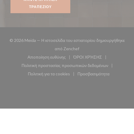
ΤΡΑΠΕΖΙΟΎ
© 2026 Meïda — Η ιστοσελίδα του εστιατορίου δημιουργήθηκε
((ανοίγει σε νέο παράθυρο))
από
Zenchef
Αποποίηση ευθύνης
ΌΡΟΙ ΧΡΉΣΗΣ
((ανοίγει σε νέο παράθυρο))
((ανοίγει σε νέο παράθυ
Πολιτική προστασίας προσωπικών δεδομένων
((ανοίγει σε νέο παράθυρο))
Πολιτική για τα cookies
Προσβασιμότητα
((ανοίγει σε νέο παράθυρο))
((ανοίγει σε νέο παρά