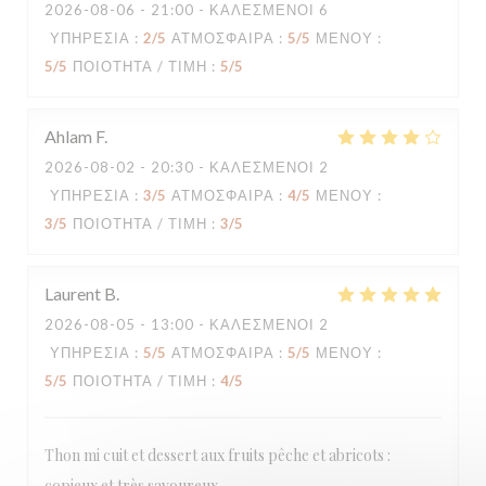
2026-08-06
- 21:00 - ΚΑΛΕΣΜΈΝΟΙ 6
ΥΠΗΡΕΣΊΑ
:
2
/5
ΑΤΜΌΣΦΑΙΡΑ
:
5
/5
ΜΕΝΟΎ
:
5
/5
ΠΟΙΌΤΗΤΑ / ΤΙΜΉ
:
5
/5
Ahlam
F
2026-08-02
- 20:30 - ΚΑΛΕΣΜΈΝΟΙ 2
ΥΠΗΡΕΣΊΑ
:
3
/5
ΑΤΜΌΣΦΑΙΡΑ
:
4
/5
ΜΕΝΟΎ
:
3
/5
ΠΟΙΌΤΗΤΑ / ΤΙΜΉ
:
3
/5
Laurent
B
2026-08-05
- 13:00 - ΚΑΛΕΣΜΈΝΟΙ 2
ΥΠΗΡΕΣΊΑ
:
5
/5
ΑΤΜΌΣΦΑΙΡΑ
:
5
/5
ΜΕΝΟΎ
:
5
/5
ΠΟΙΌΤΗΤΑ / ΤΙΜΉ
:
4
/5
Thon mi cuit et dessert aux fruits pêche et abricots :
copieux et très savoureux