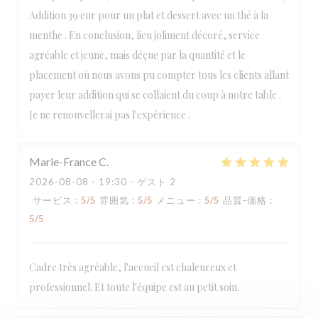
Addition 39 eur pour un plat et dessert avec un thé à la
menthe . En conclusion, lieu joliment décoré, service
agréable et jeune, mais déçue par la quantité et le
placement où nous avons pu compter tous les clients allant
payer leur addition qui se collaient du coup à notre table .
Je ne renouvellerai pas l'expérience .
Marie-France
C
2026-08-08
- 19:30 - ゲスト 2
サービス
:
5
/5
雰囲気
:
5
/5
メニュー
:
5
/5
品質-価格
:
5
/5
Cadre très agréable, l'accueil est chaleureux et
professionnel. Et toute l'équipe est au petit soin.