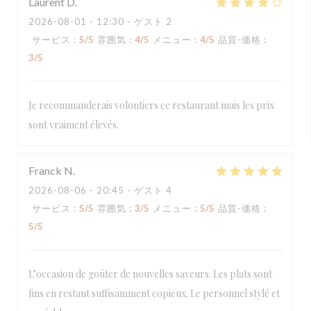
Laurent
D
2026-08-01
- 12:30 - ゲスト 2
サービス
:
5
/5
雰囲気
:
4
/5
メニュー
:
4
/5
品質-価格
:
3
/5
Je recommanderais volontiers ce restaurant mais les prix
sont vraiment élevés.
Franck
N
2026-08-06
- 20:45 - ゲスト 4
サービス
:
5
/5
雰囲気
:
3
/5
メニュー
:
5
/5
品質-価格
:
5
/5
L’occasion de goûter de nouvelles saveurs. Les plats sont
fins en restant suffisamment copieux. Le personnel stylé et