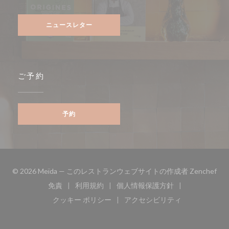
Facebook ((新しいウィンドウで開きます))
Instagram ((新しいウィンドウで開きます))
ニュースレター
ご予約
予約
((
© 2026 Meïda — このレストランウェブサイトの作成者
Zenchef
免責
利用規約
個人情報保護方針
((新しいウィンドウで開きます))
((新しいウィンドウで開きます))
((新しいウィンドウで開き
クッキー ポリシー
アクセシビリティ
((新しいウィンドウで開きます))
((新しいウィンドウで開