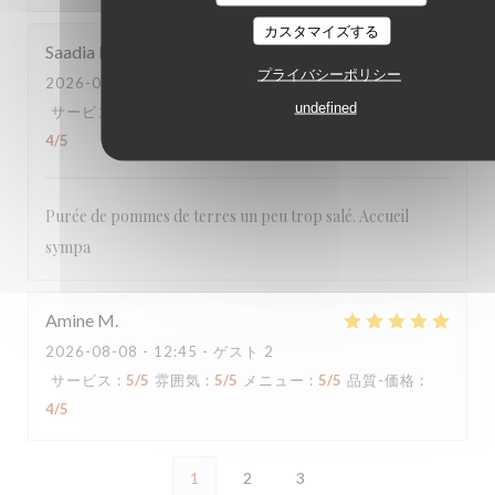
カスタマイズする
Saadia
N
プライバシーポリシー
2026-08-08
- 19:30 - ゲスト 3
undefined
サービス
:
4
/5
雰囲気
:
5
/5
メニュー
:
4
/5
品質-価格
:
4
/5
Purée de pommes de terres un peu trop salé. Accueil
sympa
Amine
M
2026-08-08
- 12:45 - ゲスト 2
サービス
:
5
/5
雰囲気
:
5
/5
メニュー
:
5
/5
品質-価格
:
4
/5
1
2
3