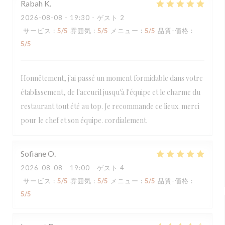
Rabah
K
2026-08-08
- 19:30 - ゲスト 2
サービス
:
5
/5
雰囲気
:
5
/5
メニュー
:
5
/5
品質-価格
:
5
/5
Honnêtement, j'ai passé un moment formidable dans votre
établissement, de l'accueil jusqu'à l'équipe et le charme du
restaurant tout été au top. Je recommande ce lieux. merci
pour le chef et son équipe. cordialement.
Sofiane
O
2026-08-08
- 19:00 - ゲスト 4
サービス
:
5
/5
雰囲気
:
5
/5
メニュー
:
5
/5
品質-価格
:
5
/5