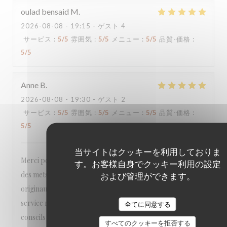
oulad bensaid
M
2026-08-08
- 19:15 - ゲスト 4
サービス
:
5
/5
雰囲気
:
5
/5
メニュー
:
5
/5
品質-価格
:
5
/5
Anne
B
2026-08-08
- 19:30 - ゲスト 2
サービス
:
5
/5
雰囲気
:
5
/5
メニュー
:
5
/5
品質-価格
:
5
/5
当サイトはクッキーを利用しておりま
Merci pour ce délicieux moment de découverte à travers
す。お客様自身でクッキー利用の設定
des mets judicieusement travaillés et exquis, des cocktails
および管理ができます。
originaux… dans un cadre superbe. À retenir aussi le
service rapide et chaleureux, merci à Sacha pour ses
全てに同意する
conseils sur le choix des plats et son amabilité.
すべてのクッキーを拒否する