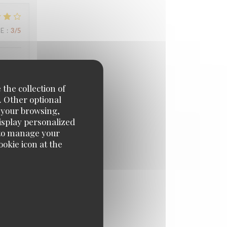
UE
:
3
/5
 the collection of
. Other optional
e your browsing,
UE
:
4
/5
display personalized
e' to manage your
okie icon at the
UE
:
5
/5
rakech.
de la
 de la