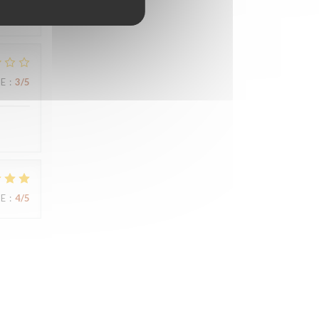
UE
:
3
/5
UE
:
4
/5