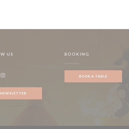
OW US
BOOKING
BOOK A TABLE
ook ((opens in a new window))
Instagram ((opens in a new window))
NEWSLETTER