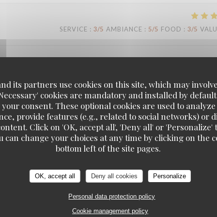
SERVICE
:
3
/5
AMBIANCE
:
5
/5
FOOD
:
3
/5
VAL
d its partners use cookies on this site, which may involve
'Necessary' cookies are mandatory and installed by default
 your consent. These optional cookies are used to analyz
SERVICE
:
4
/5
AMBIANCE
:
4
/5
FOOD
:
5
/5
VAL
ce, provide features (e.g., related to social networks) or 
ontent. Click on 'OK, accept all', 'Deny all' or 'Personaliz
u can change your choices at any time by clicking on the co
bottom left of the site pages.
SERVICE
:
5
/5
AMBIANCE
:
5
/5
FOOD
:
5
/5
VAL
OK, accept all
Deny all cookies
Personalize
ité, la festivité et surtout le goût du meilleur de ce que j’ai connu à Mar
Personal data protection policy
 inspirer mais c’est ainsi. On se sent ailleurs, transporté de l’autre côté 
Cookie management policy
 cromesquis de courgette et la pavlova. Un seul regret: c’est un peu loin