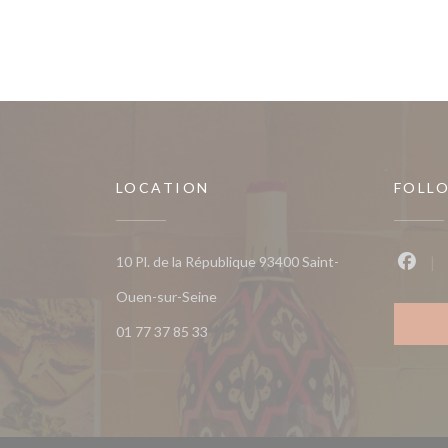
LOCATION
FOLL
10 Pl. de la République 93400 Saint-
Faceb
((opens in a new window))
Ouen-sur-Seine
01 77 37 85 33