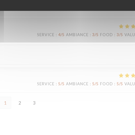
uillois d’origine non?! Nous aussi on veut Meida à Montreuil. Bravo
SERVICE
:
4
/5
AMBIANCE
:
3
/5
FOOD
:
3
/5
VAL
SERVICE
:
5
/5
AMBIANCE
:
5
/5
FOOD
:
5
/5
VAL
1
2
3