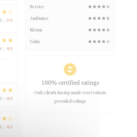
Service
Ambiance
UE
:
3
/5
Menus
Value
UE
:
4
/5
100% certified ratings
Only clients having made reservations
UE
:
4
/5
provided ratings
UE
:
4
/5