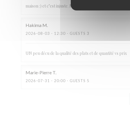
maison :) et c’est injuste. Mohamed le chef est bien Montre
Hakima
M
2026-08-03
- 12:30 - GUESTS 3
UN peu décu de la qualité des plats et de quantité vs prix
Marie-Pierre
T
2026-07-31
- 20:00 - GUESTS 5