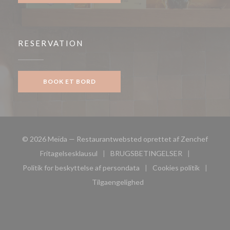
RESERVATION
BOOK ET BORD
((åbner
© 2026 Meïda — Restaurantwebsted oprettet af
Zenchef
Fritagelsesklausul
BRUGSBETINGELSER
((åbner i et nyt vindue))
((åbner i et nyt vindue))
Politik for beskyttelse af persondata
Cookies politik
((åbner i et nyt vindue))
((åbner i et nyt
Tilgaengelighed
((åbner i et nyt vindue))