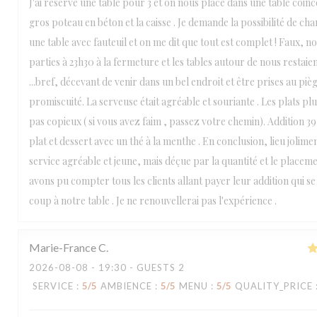
J'ai réservé une table pour 3 et on nous place dans une table coin
gros poteau en béton et la caisse . Je demande la possibilité de ch
une table avec fauteuil et on me dit que tout est complet ! Faux,
parties à 23h30 à la fermeture et les tables autour de nous restaien
...bref, décevant de venir dans un bel endroit et être prises au piè
promiscuité. La serveuse était agréable et souriante . Les plats pl
pas copieux ( si vous avez faim , passez votre chemin). Addition 3
plat et dessert avec un thé à la menthe . En conclusion, lieu jolim
service agréable et jeune, mais déçue par la quantité et le placem
avons pu compter tous les clients allant payer leur addition qui se
coup à notre table . Je ne renouvellerai pas l'expérience .
Marie-France
C
2026-08-08
- 19:30 - GUESTS 2
SERVICE
:
5
/5
AMBIENCE
:
5
/5
MENU
:
5
/5
QUALITY_PRICE