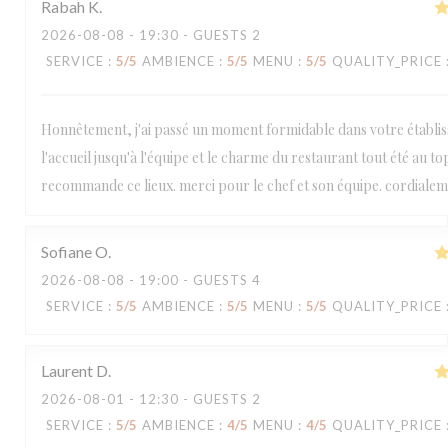
Rabah
K
2026-08-08
- 19:30 - GUESTS 2
SERVICE
:
5
/5
AMBIENCE
:
5
/5
MENU
:
5
/5
QUALITY_PRICE
Honnêtement, j'ai passé un moment formidable dans votre établi
l'accueil jusqu'à l'équipe et le charme du restaurant tout été au top
recommande ce lieux. merci pour le chef et son équipe. cordialem
Sofiane
O
2026-08-08
- 19:00 - GUESTS 4
SERVICE
:
5
/5
AMBIENCE
:
5
/5
MENU
:
5
/5
QUALITY_PRICE
Laurent
D
2026-08-01
- 12:30 - GUESTS 2
SERVICE
:
5
/5
AMBIENCE
:
4
/5
MENU
:
4
/5
QUALITY_PRICE