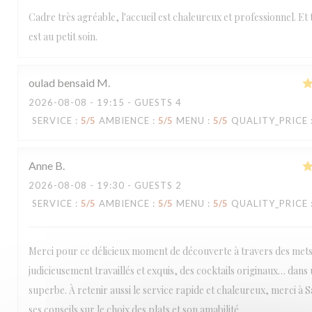
Cadre très agréable, l'accueil est chaleureux et professionnel. Et 
est au petit soin.
oulad bensaid
M
2026-08-08
- 19:15 - GUESTS 4
SERVICE
:
5
/5
AMBIENCE
:
5
/5
MENU
:
5
/5
QUALITY_PRICE
Anne
B
2026-08-08
- 19:30 - GUESTS 2
SERVICE
:
5
/5
AMBIENCE
:
5
/5
MENU
:
5
/5
QUALITY_PRICE
Merci pour ce délicieux moment de découverte à travers des met
judicieusement travaillés et exquis, des cocktails originaux… dans
superbe. À retenir aussi le service rapide et chaleureux, merci à
ses conseils sur le choix des plats et son amabilité.