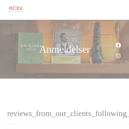
CCookie-styringspanel
Anmeldelser
Faceb
Insta
reviews_from_our_clients_following