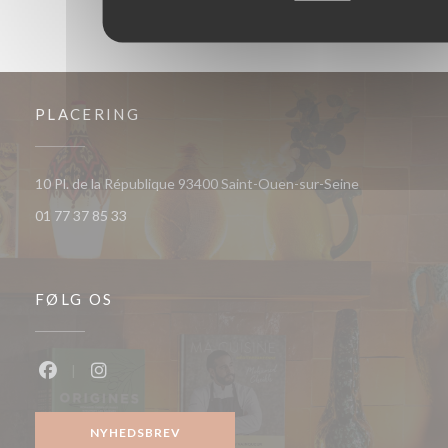
PLACERING
((åbner i et ny
10 Pl. de la République 93400 Saint-Ouen-sur-Seine
01 77 37 85 33
FØLG OS
Facebook ((åbner i et nyt vindue))
Instagram ((åbner i et nyt vindue))
NYHEDSBREV