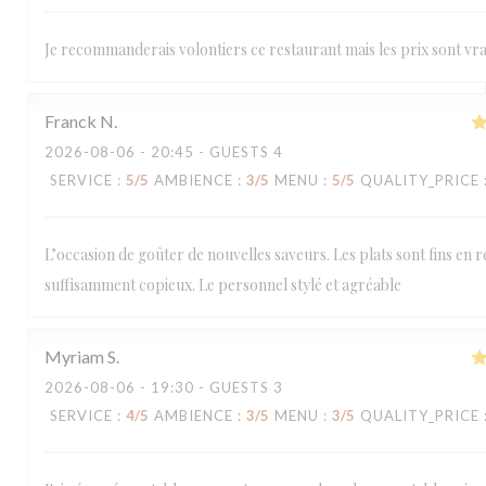
Je recommanderais volontiers ce restaurant mais les prix sont vra
Franck
N
2026-08-06
- 20:45 - GUESTS 4
SERVICE
:
5
/5
AMBIENCE
:
3
/5
MENU
:
5
/5
QUALITY_PRICE
L’occasion de goûter de nouvelles saveurs. Les plats sont fins en r
suffisamment copieux. Le personnel stylé et agréable
Myriam
S
2026-08-06
- 19:30 - GUESTS 3
SERVICE
:
4
/5
AMBIENCE
:
3
/5
MENU
:
3
/5
QUALITY_PRICE