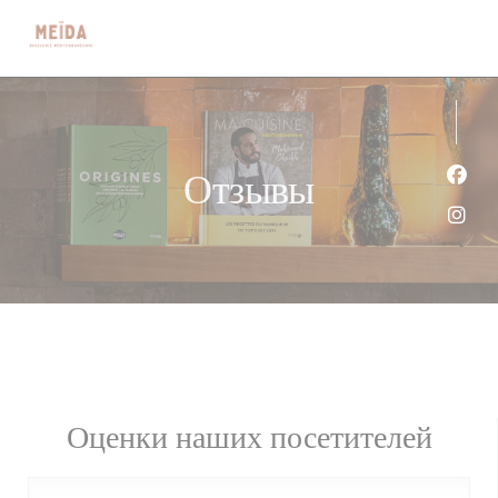
Панель управления cookies
Отзывы
Face
Inst
Оценки наших посетителей