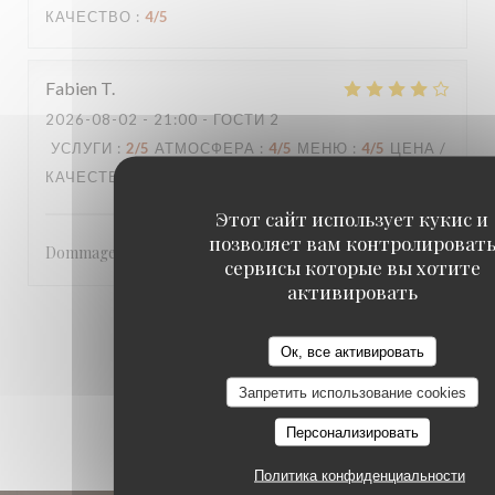
КАЧЕСТВО
:
4
/5
Fabien
T
2026-08-02
- 21:00 - ГОСТИ 2
УСЛУГИ
:
2
/5
АТМОСФЕРА
:
4
/5
МЕНЮ
:
4
/5
ЦЕНА /
КАЧЕСТВО
:
4
/5
Этот сайт использует кукис и
позволяет вам контролироват
Dommage pour la fin de service
сервисы которые вы хотите
активировать
1
2
3
Ок, все активировать
Запретить использование cookies
Персонализировать
Политика конфиденциальности