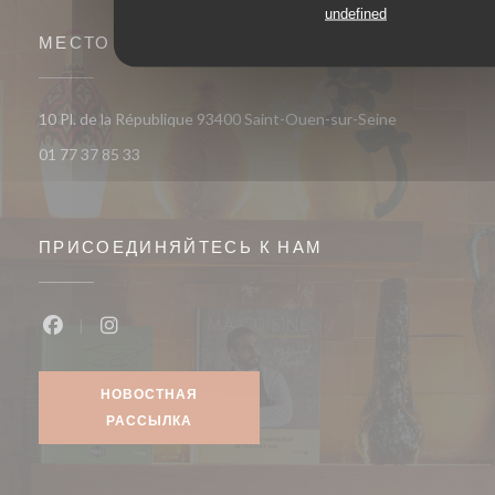
undefined
МЕСТО
((открывается
10 Pl. de la République 93400 Saint-Ouen-sur-Seine
01 77 37 85 33
ПРИСОЕДИНЯЙТЕСЬ К НАМ
Facebook ((открывается в новом окне))
Instagram ((открывается в новом окне))
НОВОСТНАЯ
РАССЫЛКА