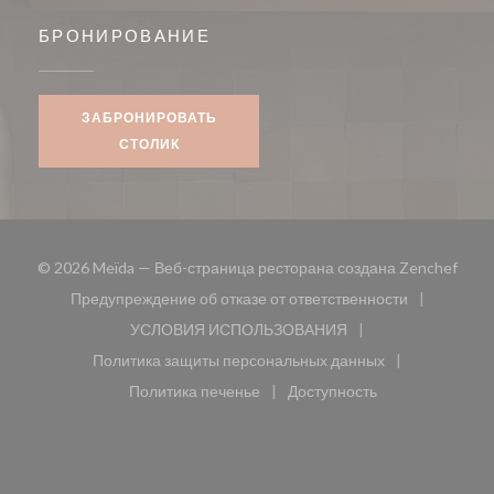
БРОНИРОВАНИЕ
ЗАБРОНИРОВАТЬ
СТОЛИК
((отк
© 2026 Meïda — Веб-страница ресторана создана
Zenchef
Предупреждение об отказе от ответственности
((открывается в новом окне))
УСЛОВИЯ ИСПОЛЬЗОВАНИЯ
((открывается в новом окне))
Политика защиты персональных данных
((открывается в новом окне))
Политика печенье
Доступность
((открывается в новом окне))
((открывается в новом 