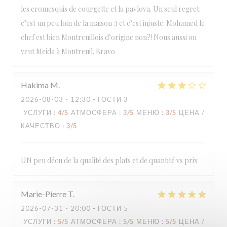
les cromesquis de courgette et la pavlova. Un seul regret:
c’est un peu loin de la maison :) et c’est injuste. Mohamed le
chef est bien Montreuillois d’origine non?! Nous aussi on
veut Meida à Montreuil. Bravo
Hakima
M
2026-08-03
- 12:30 - ГОСТИ 3
УСЛУГИ
:
4
/5
АТМОСФЕРА
:
3
/5
МЕНЮ
:
3
/5
ЦЕНА /
КАЧЕСТВО
:
3
/5
UN peu décu de la qualité des plats et de quantité vs prix
Marie-Pierre
T
2026-07-31
- 20:00 - ГОСТИ 5
УСЛУГИ
:
5
/5
АТМОСФЕРА
:
5
/5
МЕНЮ
:
5
/5
ЦЕНА /