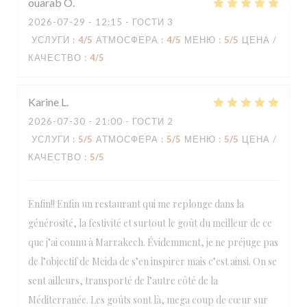
ouarab
O
2026-07-29
- 12:15 - ГОСТИ 3
УСЛУГИ
:
4
/5
АТМОСФЕРА
:
4
/5
МЕНЮ
:
5
/5
ЦЕНА /
КАЧЕСТВО
:
4
/5
Karine
L
2026-07-30
- 21:00 - ГОСТИ 2
УСЛУГИ
:
5
/5
АТМОСФЕРА
:
5
/5
МЕНЮ
:
5
/5
ЦЕНА /
КАЧЕСТВО
:
5
/5
Enfin!! Enfin un restaurant qui me replonge dans la
générosité, la festivité et surtout le goût du meilleur de ce
que j’ai connu à Marrakech. Évidemment, je ne préjuge pas
de l’objectif de Meida de s’en inspirer mais c’est ainsi. On se
sent ailleurs, transporté de l’autre côté de la
Méditerranée. Les goûts sont là, mega coup de cœur sur