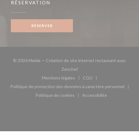
RÉSERVATION
RÉSERVER
© 2026 Meïda — Création de site internet restaurant avec
((ouvre une nouvelle fenêtre))
Zenchef
Mentions légales
CGU
((ouvre une nouvelle fenêtre))
((ouvre une nouvelle fen
Politique de protection des données à caractère personnel
((ouvre une nouvelle fenêtre))
Politique de cookies
Accessibilite
((ouvre une nouvelle fenêtre))
((ouvre une nouvelle fe