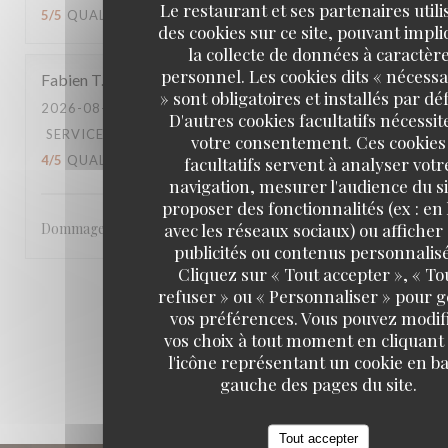
Le restaurant et ses partenaires utili
5
/5
QUALITÉ / PRIX
:
4
/5
des cookies sur ce site, pouvant impl
la collecte de données à caractèr
personnel. Les cookies dits « nécessa
Fabien
T
» sont obligatoires et installés par dé
2026-08-02
- 21:00 - COUVERTS 2
D'autres cookies facultatifs nécessit
SERVICE
:
2
/5
AMBIANCE
:
4
/5
CUISINE
:
votre consentement. Ces cookies
4
/5
QUALITÉ / PRIX
:
facultatifs servent à analyser votr
4
/5
navigation, mesurer l'audience du si
proposer des fonctionnalités (ex : en 
avec les réseaux sociaux) ou afficher
Dommage pour la fin de service
publicités ou contenus personnalisé
Cliquez sur « Tout accepter », « To
refuser » ou « Personnaliser » pour 
1
2
3
vos préférences. Vous pouvez modif
vos choix à tout moment en cliquant
l'icône représentant un cookie en ba
gauche des pages du site.
Tout accepter