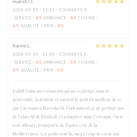
ouarab
O
2026-07-29
- 12:15 - COUVERTS 3
SERVICE
:
4
/5
AMBIANCE
:
4
/5
CUISINE
:
5
/5
QUALITÉ / PRIX
:
4
/5
Karine
L
2026-07-30
- 21:00 - COUVERTS 2
SERVICE
:
5
/5
AMBIANCE
:
5
/5
CUISINE
:
5
/5
QUALITÉ / PRIX
:
5
/5
Enfin!! Enfin un restaurant qui me replonge dans la
générosité, la festivité et surtout le goût du meilleur de ce
que j’ai connu à Marrakech. Évidemment, je ne préjuge pas
de l’objectif de Meida de s’en inspirer mais c’est ainsi. On se
sent ailleurs, transporté de l’autre côté de la
Méditerranée. Les goûts sont là, mega coup de cœur sur