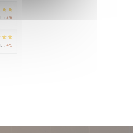
CE
:
5
/5
CE
:
4
/5