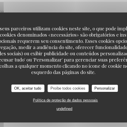
pa
seus parceiros utilizam cookies neste site, o que pode impl
 cookies denominados «necessários» são obrigatórios e ins
SERVICE
:
5
/5
AMBIENCE
:
5
/5
MENU
:
5
/5
QUALITY_PRI
pcionais requerem seu consentimento. Esses cookies opci
vegação, medir a audiência do site, oferecer funcionalidad
des sociais) ou exibir publicidade ou conteúdos personaliza
'Recusar tudo' ou 'Personalizar' para gerenciar suas preferê
SERVICE
:
5
/5
AMBIENCE
:
5
/5
MENU
:
5
/5
QUALITY_PRI
scolhas a qualquer momento clicando no ícone de cookie no
esquerdo das páginas do site.
OK, aceitar tudo
Proíbe todos cookies
Personalizar
SERVICE
:
5
/5
AMBIENCE
:
5
/5
MENU
:
5
/5
QUALITY_PRI
Política de proteção de dados pessoais
undefined
SERVICE
:
2
/5
AMBIENCE
:
4
/5
MENU
:
5
/5
QUALITY_PRI