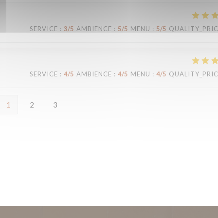
SERVICE
:
3
/5
AMBIENCE
:
5
/5
MENU
:
5
/5
QUALITY_PRI
SERVICE
:
4
/5
AMBIENCE
:
4
/5
MENU
:
4
/5
QUALITY_PRI
1
2
3