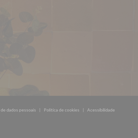
o de dados pessoais
Política de cookies
Acessibilidade
((abre numa nova janela))
((abre numa nova janela))
((abre numa nova ja