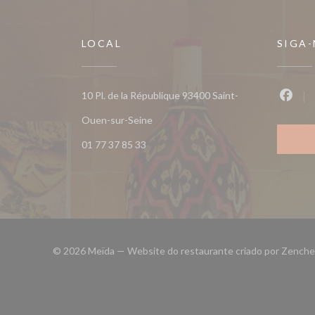
LOCAL
SIGA
10 Pl. de la République 93400 Saint-
Faceb
((abre numa nova janela))
Ouen-sur-Seine
01 77 37 85 33
© 2026 Meïda — Website do restaurante criado por
Zenche