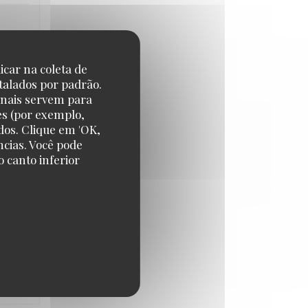
icar na coleta de
talados por padrão.
CE
:
4
/5
onais servem para
es (por exemplo,
dos. Clique em 'OK,
ncias. Você pode
CE
:
5
/5
 canto inferior
CE
:
4
/5
CE
:
4
/5