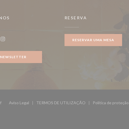
-NOS
RESERVA
RESERVAR UMA MESA
ook ((abre numa nova janela))
Instagram ((abre numa nova janela))
NEWSLETTER
((abre numa nova janela))
f
Aviso Legal
TERMOS DE UTILIZAÇÃO
Política de proteçã
((abre numa nova janela))
((abre numa nova janela))