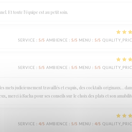
el. Et toute l'équipe est au petit soin.
SERVICE
:
5
/5
AMBIENCE
:
5
/5
MENU
:
5
/5
QUALITY_PRI
SERVICE
:
5
/5
AMBIENCE
:
5
/5
MENU
:
5
/5
QUALITY_PRI
s mets judicieusement travaillés et exquis, des cocktails originaux… dan
ux, merci à Sacha pour ses conseils sur le choix des plats et son amabilit
SERVICE
:
4
/5
AMBIENCE
:
5
/5
MENU
:
4
/5
QUALITY_PRI