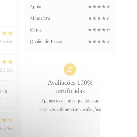
Apoio
Atmosfera
Menus
Qualidade/Preço
CE
:
5
/5
CE
:
5
/5
Avaliações 100%
certificadas
s un
é.
Apenas os clientes que fizeram
reservas submeteram avaliações
CE
:
4
/5