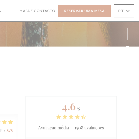
PT
A
MAPA E CONTACTO
RESERVAR UMA MESA
((ABRE NUMA NOVA JANELA))
((ABRE NUMA NOVA JANELA))
Face
Inst
4.6
/5
Avaliação média —
1508 avaliações
CE
:
5
/5