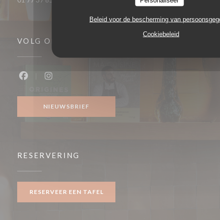
Beleid voor de bescherming van persoonsge
Cookiebeleid
VOLG ONS
Facebook ((opent in een nieuw venster))
Instagram ((opent in een nieuw venster))
NIEUWSBRIEF
RESERVERING
RESERVEER EEN TAFEL