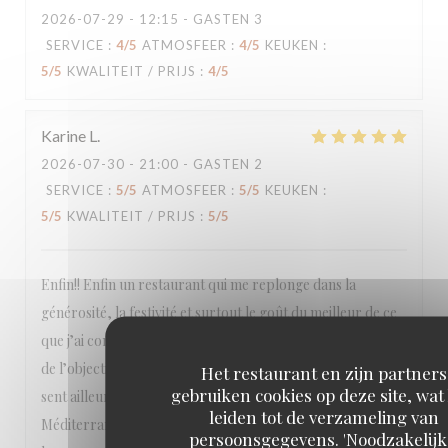
2026-07-29
- 12:15 - GASTEN 3
SERVICE
:
4
/5
ATMOSFEER
:
4
/5
KEUKEN
:
5
/5
KWALITEIT / PRIJS
:
4
/5
Karine
L
2026-07-30
- 21:00 - GASTEN 2
SERVICE
:
5
/5
ATMOSFEER
:
5
/5
KEUKEN
:
5
/5
KWALITEIT / PRIJS
:
5
/5
Enfin!! Enfin un restaurant qui me replonge dans la
générosité, la festivité et surtout le goût du meilleur de ce
que j’ai connu à Marrakech. Évidemment, je ne préjuge pas
de l’objectif de Meida de s’en inspirer mais c’est ainsi. On se
Het restaurant en zijn partners
gebruiken cookies op deze site, wat
sent ailleurs, transporté de l’autre côté de la
leiden tot de verzameling van
Méditerranée. Les goûts sont là, mega coup de cœur sur
persoonsgegevens. 'Noodzakelijk