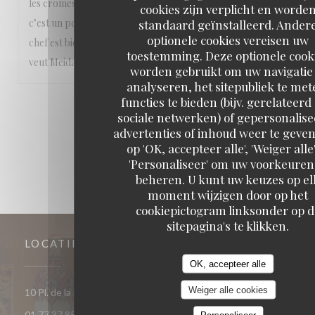
les cromesquis de courgette et la pavlova. Un seul regret:
cookies zijn verplicht en worde
c’est un peu loin de la maison :) et c’est injuste. Mohamed le
standaard geïnstalleerd. Ander
optionele cookies vereisen uw
chef est bien Montreuillois d’origine non?! Nous aussi on
toestemming. Deze optionele cook
veut Meida à Montreuil. Bravo
worden gebruikt om uw navigatie 
analyseren, het sitepubliek te met
functies te bieden (bijv. gerelateerd
1
2
3
sociale netwerken) of gepersonalis
advertenties of inhoud weer te geven
op 'OK, accepteer alle', 'Weiger alle'
'Personaliseer' om uw voorkeuren
beheren. U kunt uw keuzes op el
moment wijzigen door op het
cookiepictogram linksonder op d
sitepagina's te klikken.
LOCATIE
OK, accepteer alle
Weiger alle cookies
((opent in een
10 Pl. de la République 93400 Saint-Ouen-sur-Seine
01 77 37 85 33
Personaliseer