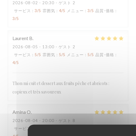
2026-08-02
- 20:30 - ゲスト 2
サービス
:
3
/5
雰囲気
:
4
/5
メニュー
:
3
/5
品質-価格
:
3
/5
Laurent
B
2026-08-05
- 13:00 - ゲスト 2
サービス
:
5
/5
雰囲気
:
5
/5
メニュー
:
5
/5
品質-価格
:
4
/5
Thon mi cuit et dessert aux fruits pêche et abricots :
copieux et très savoureux
Amina
O
2026-08-04
- 20:00 - ゲスト 8
サービス
:
5
/5
雰囲気
:
5
/5
メニュー
:
5
/5
品質-価格
: