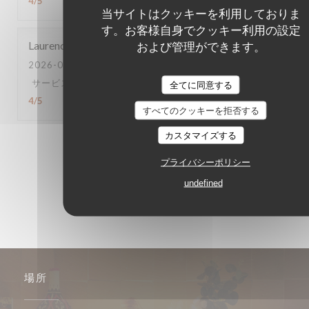
4
/5
当サイトはクッキーを利用しておりま
す。お客様自身でクッキー利用の設定
および管理ができます。
Laurence
G
2026-08-04
- 12:30 - ゲスト 5
サービス
:
4
/5
雰囲気
:
4
/5
メニュー
:
5
/5
品質-価格
:
全てに同意する
4
/5
すべてのクッキーを拒否する
カスタマイズする
1
2
3
プライバシーポリシー
undefined
場所