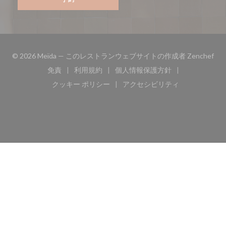
((
© 2026 Meïda — このレストランウェブサイトの作成者
Zenchef
免責
利用規約
個人情報保護方針
((新しいウィンドウで開きます))
((新しいウィンドウで開きます))
((新しいウィンドウで開き
クッキー ポリシー
アクセシビリティ
((新しいウィンドウで開きます))
((新しいウィンドウで開