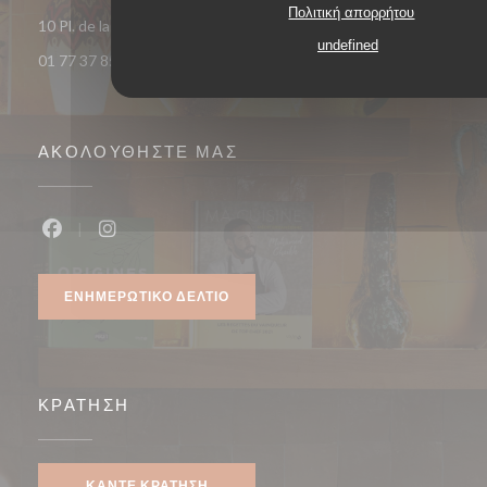
Πολιτική απορρήτου
((ανοίγει σε ν
10 Pl. de la République 93400 Saint-Ouen-sur-Seine
undefined
01 77 37 85 33
ΑΚΟΛΟΥΘΉΣΤΕ ΜΑΣ
Facebook ((ανοίγει σε νέο παράθυρο))
Instagram ((ανοίγει σε νέο παράθυρο))
ΕΝΗΜΕΡΩΤΙΚΌ ΔΕΛΤΊΟ
ΚΡΆΤΗΣΗ
ΚΆΝΤΕ ΚΡΆΤΗΣΗ