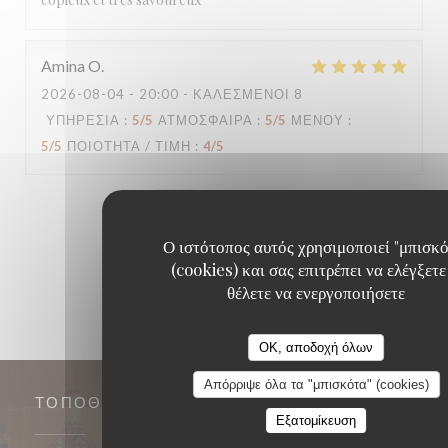
Amina
O
2026-08-04
- 20:00 - ΚΑΛΕΣΜΈΝΟΙ 8
ΥΠΗΡΕΣΊΑ
:
5
/5
ΑΤΜΌΣΦΑΙΡΑ
:
5
/5
ΜΕΝΟΎ
:
5
/5
ΠΟΙΌΤΗΤΑ / ΤΙΜΉ
:
4
/5
1
2
3
Ο ιστότοπος αυτός χρησιμοποιεί "μπισκό
(cookies) και σας επιτρέπει να ελέγξετε
θέλετε να ενεργοποιήσετε
OK, αποδοχή όλων
Απόρριψε όλα τα "μπισκότα" (cookies)
ΤΟΠΟΘΕΣΊΑ
Εξατομίκευση