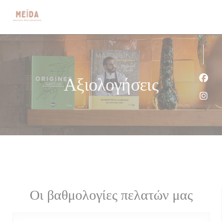
Πίνακας διαχείρισης "Μπισκότων" (Cookies)
Αξιολογήσεις
Face
Inst
Οι βαθμολογίες πελατών μας