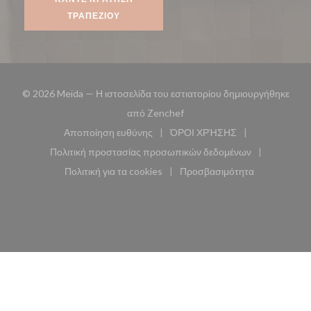
ΤΡΑΠΕΖΙΟΎ
© 2026 Meïda — Η ιστοσελίδα του εστιατορίου δημιουργήθηκε
((ανοίγει σε νέο παράθυρο))
από
Zenchef
Αποποίηση ευθύνης
ΌΡΟΙ ΧΡΉΣΗΣ
((ανοίγει σε νέο παράθυρο))
((ανοίγει σε νέο παράθυ
Πολιτική προστασίας προσωπικών δεδομένων
((ανοίγει σε νέο παράθυρο))
Πολιτική για τα cookies
Προσβασιμότητα
((ανοίγει σε νέο παράθυρο))
((ανοίγει σε νέο παρά