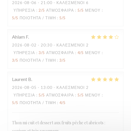
2026-08-06
- 21:00 - ΚΑΛΕΣΜΈΝΟΙ 6
ΥΠΗΡΕΣΊΑ
:
2
/5
ΑΤΜΌΣΦΑΙΡΑ
:
5
/5
ΜΕΝΟΎ
:
5
/5
ΠΟΙΌΤΗΤΑ / ΤΙΜΉ
:
5
/5
Ahlam
F
2026-08-02
- 20:30 - ΚΑΛΕΣΜΈΝΟΙ 2
ΥΠΗΡΕΣΊΑ
:
3
/5
ΑΤΜΌΣΦΑΙΡΑ
:
4
/5
ΜΕΝΟΎ
:
3
/5
ΠΟΙΌΤΗΤΑ / ΤΙΜΉ
:
3
/5
Laurent
B
2026-08-05
- 13:00 - ΚΑΛΕΣΜΈΝΟΙ 2
ΥΠΗΡΕΣΊΑ
:
5
/5
ΑΤΜΌΣΦΑΙΡΑ
:
5
/5
ΜΕΝΟΎ
:
5
/5
ΠΟΙΌΤΗΤΑ / ΤΙΜΉ
:
4
/5
Thon mi cuit et dessert aux fruits pêche et abricots :
copieux et très savoureux