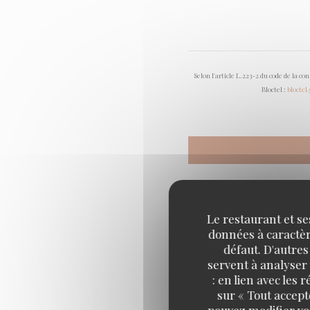
Selon l'article L.223-2 du code de la c
Bloctel :
bloctel
Le restaurant et se
données à caractère
défaut. D'autres
servent à analyser 
: en lien avec les
sur « Tout accept
pouvez modifier vo