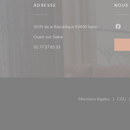
ADRESSE
NOUS
10 Pl. de la République 93400 Saint-
Faceb
((ouvre une nouvelle fenêtre))
Ouen-sur-Seine
01 77 37 85 33
Mentions légales
CGU
((ouvre une nouvel
((