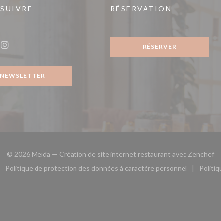
 SUIVRE
RÉSERVATION
RÉSERVER
ook ((ouvre une nouvelle fenêtre))
Instagram ((ouvre une nouvelle fenêtre))
NEWSLETTER
((
© 2026 Meïda — Création de site internet restaurant avec
Zenchef
Politique de protection des données à caractère personnel
Politi
le fenêtre))
ouvre une nouvelle fenêtre))
((ouvre une nouvelle fenêtre))