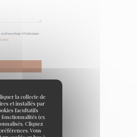
tion au démarchage téléphonique
tialité
.
iquer la collecte de
res et installés par
okies facultatifs
 fonctionnalités (ex
sonnalisés. Cliquez
 préférences. Vous
 un cookie en bas à