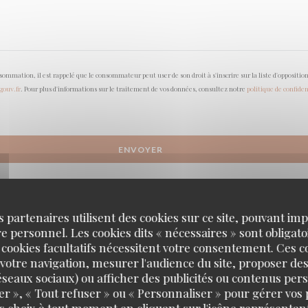
onsommation, il est rappelé que le consommateur peut user de son droit à s'inscrire sur la liste d'opposi
.gouv.fr
. Pour plus d'informations sur le traitement de vos données, consultez notre
politique de confiden
s partenaires utilisent des cookies sur ce site, pouvant impl
 personnel. Les cookies dits « nécessaires » sont obligatoi
 cookies facultatifs nécessitent votre consentement. Ces co
votre navigation, mesurer l'audience du site, proposer des
 réseaux sociaux) ou afficher des publicités ou contenus per
er », « Tout refuser » ou « Personnaliser » pour gérer vos
s choix à tout moment en cliquant sur l'icône représentant