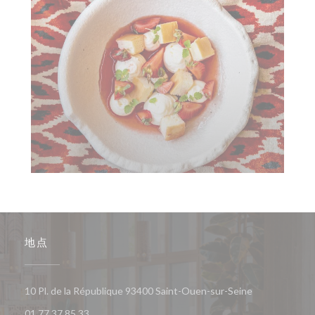
地点
((在新窗口中打
10 Pl. de la République 93400 Saint-Ouen-sur-Seine
01 77 37 85 33