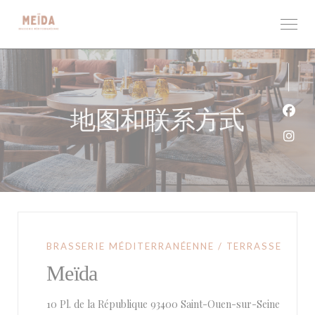
Cookie管理面板
地图和联系方式
Fac
Ins
BRASSERIE MÉDITERRANÉENNE / TERRASSE
Meïda
((在新
10 Pl. de la République 93400 Saint-Ouen-sur-Seine