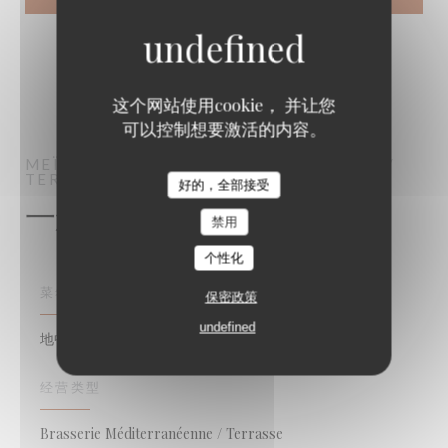
这个网站使用cookie， 并让您
可以控制想要激活的内容。
MEÏDA
BRASSERIE MÉDITERRANÉENNE /
TERRASSE
SAINT-OUEN-SUR-SEINE
好的，全部接受
一般信息
禁用
个性化
菜肴
保密政策
undefined
地中海, 法国
经营类型
Brasserie Méditerranéenne / Terrasse