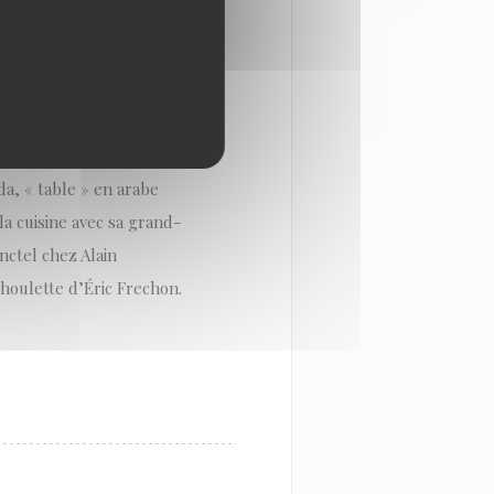
 La saison 12, celle du
hamed Cheikh ouvre sa
 Saint-Ouen, offrant à la
a, « table » en arabe
la cuisine avec sa grand-
nctel chez Alain
houlette d’Éric Frechon.