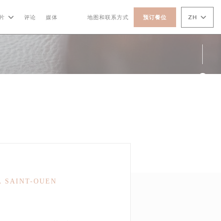
ZH
片
评论
媒体
地图和联系方式
预订餐位
((在新窗口中打开))
((在新窗口中打开))
Fac
Ins
À SAINT-OUEN