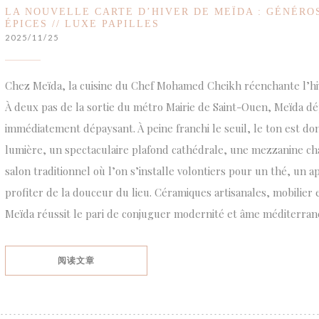
LA NOUVELLE CARTE D’HIVER DE MEÏDA : GÉNÉROS
ÉPICES // LUXE PAPILLES
2025/11/25
Chez Meïda, la cuisine du Chef Mohamed Cheikh réenchante l’hi
À deux pas de la sortie du métro Mairie de Saint-Ouen, Meïda d
immédiatement dépaysant. À peine franchi le seuil, le ton est do
lumière, un spectaculaire plafond cathédrale, une mezzanine cha
salon traditionnel où l’on s’installe volontiers pour un thé, un 
profiter de la douceur du lieu. Céramiques artisanales, mobilier 
Meïda réussit le pari de conjuguer modernité et âme méditerran
((在新窗口中打开))
阅读文章