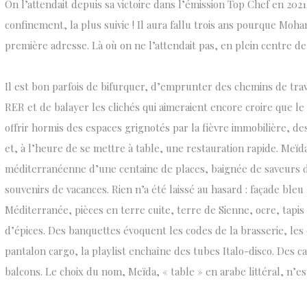
On l’attendait depuis sa victoire dans l’émission Top Chef en 2021.
confinement, la plus suivie ! Il aura fallu trois ans pourque Mo
première adresse. Là où on ne l’attendait pas, en plein centre d
Il est bon parfois de bifurquer, d’emprunter des chemins de tra
RER et de balayer les clichés qui aimeraient encore croire que le 
offrir hormis des espaces grignotés par la fièvre immobilière, d
et, à l’heure de se mettre à table, une restauration rapide. Meïd
méditerranéenne d’une centaine de places, baignée de saveurs d
souvenirs de vacances. Rien n’a été laissé au hasard : façade bleu
Méditerranée, pièces en terre cuite, terre de Sienne, ocre, tap
d’épices. Des banquettes évoquent les codes de la brasserie, les 
pantalon cargo, la playlist enchaîne des tubes Italo-disco. Des 
balcons. Le choix du nom, Meïda, « table » en arabe littéral, n’es