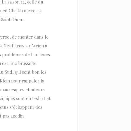
 La saison 12, celle du
hamed Cheikh ouvre sa
e Saint-Ouen.
verse, de monter dans le
« Neuf-trois » n’a rien à
es problèmes de banlieues
a est une brasserie
u Sud, qui sent bon les
 Klein pour rappeler la
is mauresques et odeurs
équipes sont en t-shirt et
cactus s’échappent des
t pas anodin.