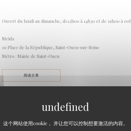
Ouvert du lundi au dimanche, de12h00 à 14h30 et de 19h00 à 00
Meïda
10 Place de la République, Saint-Ouen-sur-Seine
Métro : Mairie de Saint-Ouen
((在新窗口中打开))
阅读文章
LE « NEUF-TROIS » SE MET À TABLE, LES MEILLE
SEINE SAINT DENIS // LES HARDIS
这个网站使用cookie， 并让您可以控制想要激活的内容。
2026/05/27