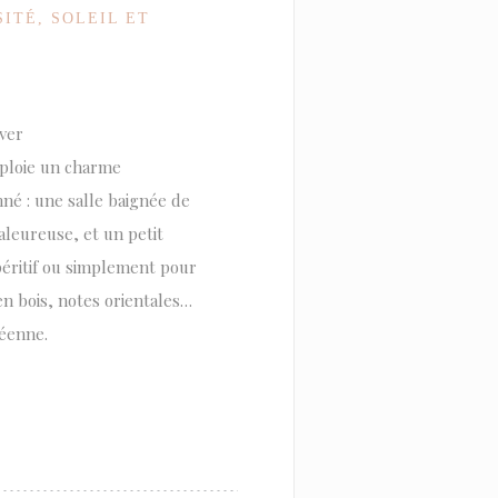
ITÉ, SOLEIL ET
ver
éploie un charme
nné : une salle baignée de
leureuse, et un petit
apéritif ou simplement pour
en bois, notes orientales…
éenne.