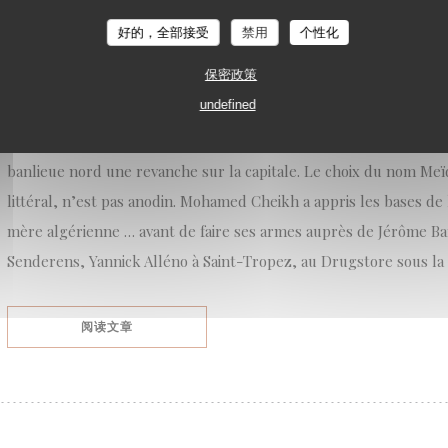
好的，全部接受
禁用
个性化
Meïda à Saint-Ouen
保密政策
On l’attendait depuis sa victoire dans l’émission Top Chef en 2021.
undefined
confinement, la plus suivie ! Il aura fallu trois ans pour que Mo
première adresse. Là où on ne l’attendait pas, en plein centre de
banlieue nord une revanche sur la capitale. Le choix du nom Meïd
littéral, n’est pas anodin. Mohamed Cheikh a appris les bases de 
mère algérienne … avant de faire ses armes auprès de Jérôme Ba
Senderens, Yannick Alléno à Saint-Tropez, au Drugstore sous la 
((在新窗口中打开))
阅读文章