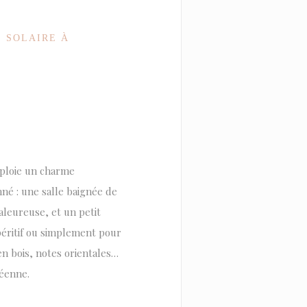
 SOLAIRE À
éploie un charme
nné : une salle baignée de
leureuse, et un petit
apéritif ou simplement pour
en bois, notes orientales…
éenne.