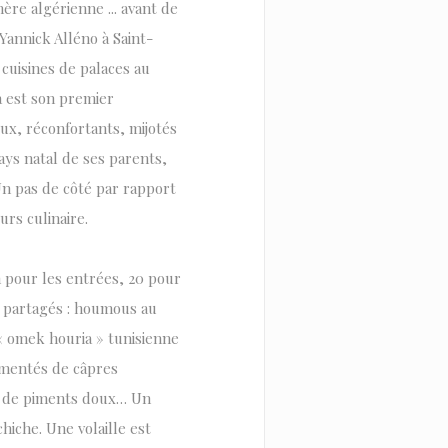
re algérienne ... avant de
Yannick Alléno à Saint-
cuisines de palaces au
a est son premier
ux, réconfortants, mijotés
ys natal de ses parents,
Un pas de côté par rapport
rs culinaire.
n pour les entrées, 20 pour
e partagés : houmous au
 « omek houria » tunisienne
rémentés de câpres
s, de piments doux… Un
hiche. Une volaille est