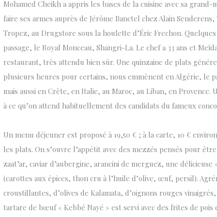
Mohamed Cheikh a appris les bases de la cuisine avec sa grand-mè
faire ses armes auprès de Jérôme Banctel chez Alain Senderens, 
Tropez, au Drugstore sous la houlette d’Éric Frechon. Quelques 
passage, le Royal Monceau, Shangri-La. Le chef a 33 ans et Meïd
restaurant, très attendu bien sûr. Une quinzaine de plats génére
plusieurs heures pour certains, nous emmènent en Algérie, le pa
mais aussi en Crète, en Italie, au Maroc, au Liban, en Provence. 
à ce qu’on attend habituellement des candidats du fameux concou
Un menu déjeuner est proposé à 19,50 € ; à la carte, 10 € enviro
les plats. On s’ouvre l’appétit avec des mezzés pensés pour êtr
zaat’ar, caviar d’aubergine, arancini de merguez, une délicieuse
(carottes aux épices, thon cru à l’huile d’olive, œuf, persil). Ag
croustillantes, d’olives de Kalamata, d’oignons rouges vinaigré
tartare de bœuf « Kebbé Nayé » est servi avec des frites de pois c