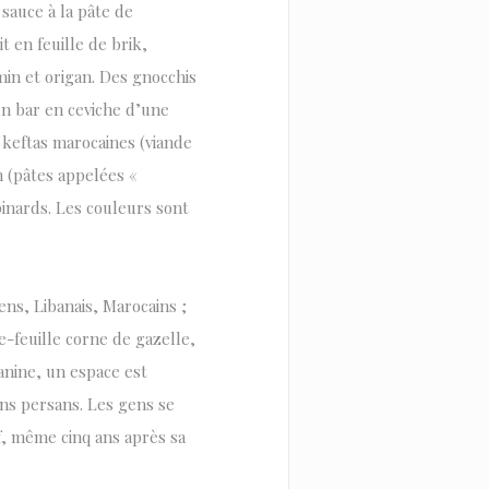
sauce à la pâte de
t en feuille de brik,
min et origan. Des gnocchis
n bar en ceviche d’une
 keftas marocaines (viande
 (pâtes appelées «
pinards. Les couleurs sont
ens, Libanais, Marocains ;
e-feuille corne de gazelle,
zanine, un espace est
ins persans. Les gens se
f, même cinq ans après sa