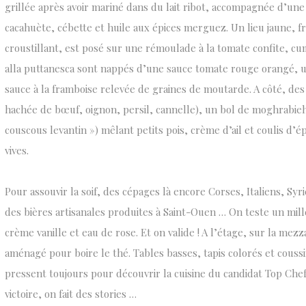
grillée après avoir mariné dans du lait ribot, accompagnée d’une 
cacahuète, cébette et huile aux épices merguez. Un lieu jaune, fri
croustillant, est posé sur une rémoulade à la tomate confite, cu
alla puttanesca sont nappés d’une sauce tomate rouge orangé, u
sauce à la framboise relevée de graines de moutarde. A côté, des
hachée de bœuf, oignon, persil, cannelle), un bol de moghrabieh
couscous levantin ») mêlant petits pois, crème d’ail et coulis d’é
vives.
Pour assouvir la soif, des cépages là encore Corses, Italiens, Syri
des bières artisanales produites à Saint-Ouen … On teste un mill
crème vanille et eau de rose. Et on valide ! A l’étage, sur la mez
aménagé pour boire le thé. Tables basses, tapis colorés et couss
pressent toujours pour découvrir la cuisine du candidat Top Che
victoire, on fait des stories …