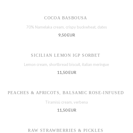
COCOA BASBOUSA
70% Namelaka cream, crispy buckwheat, dates
9,50 EUR
SICILIAN LEMON IGP SORBET
Lemon cream, shortbread biscuit, italian meringue
11,50 EUR
PEACHES & APRICOTS, BALSAMIC ROSE-INFUSED
Tiramisù cream, verbena
11,50 EUR
RAW STRAWBERRIES & PICKLES