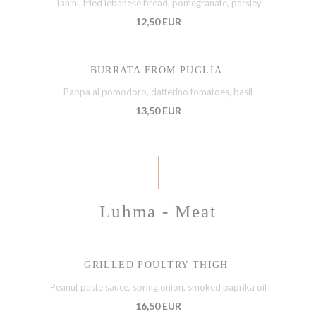
Tahini, fried lebanese bread, pomegranate, parsley
12,50 EUR
BURRATA FROM PUGLIA
Pappa al pomodoro, datterino tomatoes, basil
13,50 EUR
Luhma - Meat
GRILLED POULTRY THIGH
Peanut paste sauce, spring onion, smoked paprika oil
16,50 EUR