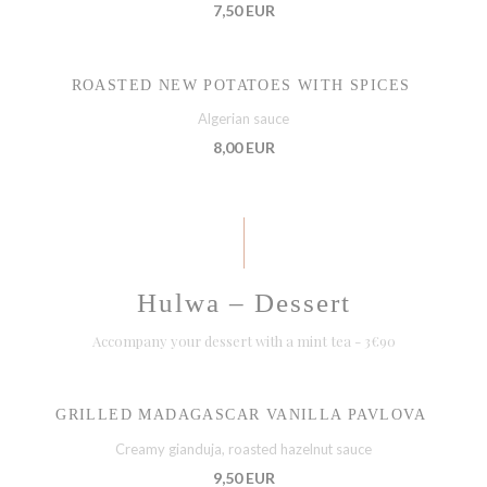
7,50 EUR
ROASTED NEW POTATOES WITH SPICES
Algerian sauce
8,00 EUR
Hulwa – Dessert
Accompany your dessert with a mint tea - 3€90
GRILLED MADAGASCAR VANILLA PAVLOVA
Creamy gianduja, roasted hazelnut sauce
9,50 EUR