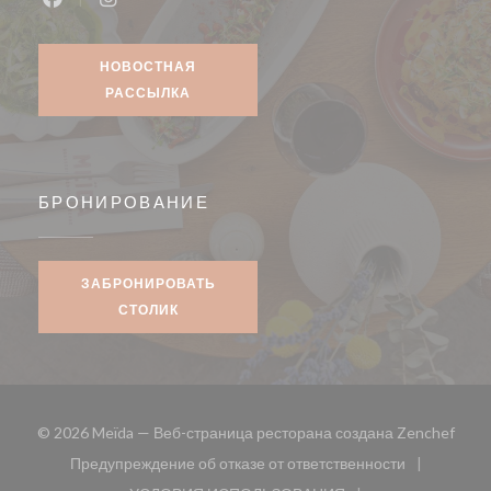
Facebook ((открывается в новом окне))
Instagram ((открывается в новом окне))
НОВОСТНАЯ
РАССЫЛКА
БРОНИРОВАНИЕ
ЗАБРОНИРОВАТЬ
СТОЛИК
((отк
© 2026 Meïda — Веб-страница ресторана создана
Zenchef
Предупреждение об отказе от ответственности
((открывается в новом окне))