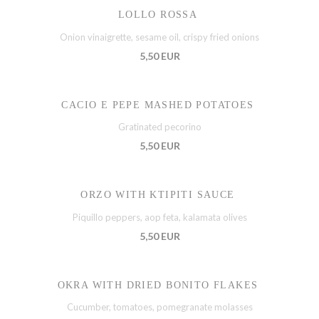
LOLLO ROSSA
Onion vinaigrette, sesame oil, crispy fried onions
5,50 EUR
CACIO E PEPE MASHED POTATOES
Gratinated pecorino
5,50 EUR
ORZO WITH KTIPITI SAUCE
Piquillo peppers, aop feta, kalamata olives
5,50 EUR
OKRA WITH DRIED BONITO FLAKES
Cucumber, tomatoes, pomegranate molasses