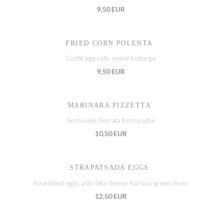
9,50 EUR
FRIED CORN POLENTA
Confit egg yolk, mullet bottarga
9,50 EUR
MARINARA PIZZETTA
Anchovies, burrata from puglia
10,50 EUR
STRAPATSADA EGGS
Scrambled eggs, pdo feta cheese, harissa, green olives
12,50 EUR