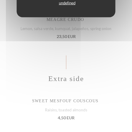
undefined
MEAGRE CRUDO
Lemon, salsa verde, kumquat, jalapeños, spring onion
23,50 EUR
Extra side
SWEET MESFOUF COUSCOUS
Raisins, toasted almonds
4,50 EUR