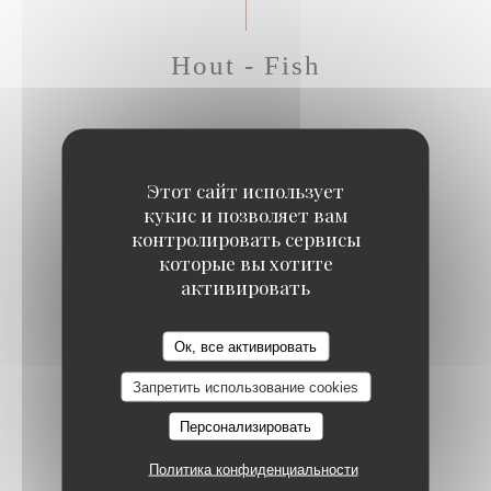
Hout - Fish
GRILLED SEA BASS
Sweet potato, mango curry sauce, crispy corn
Этот сайт использует
кукис и позволяет вам
20,50 EUR
контролировать сервисы
которые вы хотите
активировать
SEA BASS CEVICHE WITH RASPBERRY
Confit piquillo peppers, red chili, mustard pickles
Ок, все активировать
22,50 EUR
Запретить использование cookies
SEARED TUNA WITH BLACK PEPPER
Персонализировать
Green peppercorn sauce, shoestring fries
Политика конфиденциальности
22,50 EUR