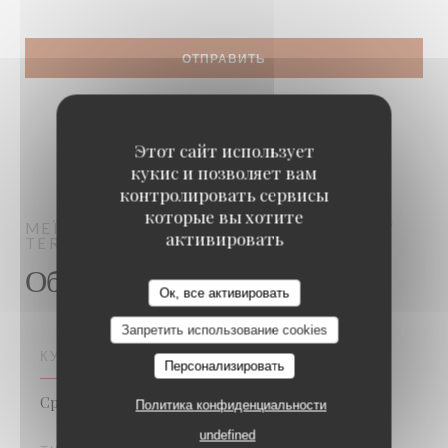
Этот сайт использует
кукис и позволяет вам
контролировать сервисы
которые вы хотите
MEÏDA
BRASSERIE MÉDITERRANÉENNE /
активировать
TERRASSE
SAINT-OUEN-SUR-SEINE
Общая информация
Ок, все активировать
Запретить использование cookies
КУХНЯ
Персонализировать
Средиземное море, Французский
Политика конфиденциальности
undefined