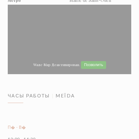
Mairie de Saint-Ouen
Метро
Waze Map Деактивирован.
Позволить
ЧАСЫ РАБОТЫ
MEÏDA
П�
-
В�