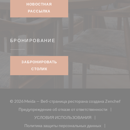
НОВОСТНАЯ
РАССЫЛКА
БРОНИРОВАНИЕ
ЗАБРОНИРОВАТЬ
СТОЛИК
((отк
© 2026 Meïda — Веб-страница ресторана создана
Zenchef
Предупреждение об отказе от ответственности
((открывается в новом окне))
УСЛОВИЯ ИСПОЛЬЗОВАНИЯ
((открывается в новом окне))
Политика защиты персональных данных
((открывается в новом окне))