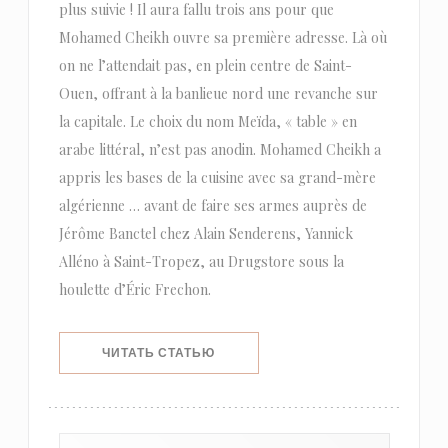
plus suivie ! Il aura fallu trois ans pour que
Mohamed Cheikh ouvre sa première adresse. Là où
on ne l’attendait pas, en plein centre de Saint-
Ouen, offrant à la banlieue nord une revanche sur
la capitale. Le choix du nom Meïda, « table » en
arabe littéral, n’est pas anodin. Mohamed Cheikh a
appris les bases de la cuisine avec sa grand-mère
algérienne … avant de faire ses armes auprès de
Jérôme Banctel chez Alain Senderens, Yannick
Alléno à Saint-Tropez, au Drugstore sous la
houlette d’Éric Frechon.
((ОТКРЫВАЕТСЯ В НОВОМ ОКНЕ))
ЧИТАТЬ СТАТЬЮ