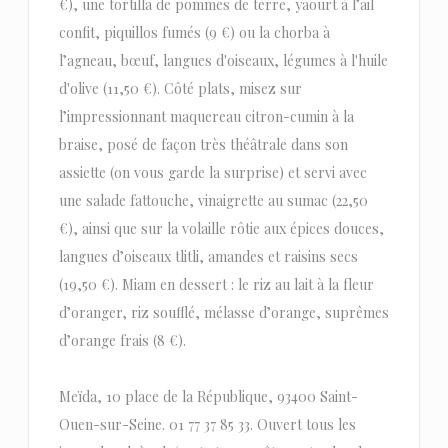
€), une tortilla de pommes de terre, yaourt à l’ail
confit, piquillos fumés (9 €) ou la chorba à
l’agneau, bœuf, langues d'oiseaux, légumes à l'huile
d'olive (11,50 €). Côté plats, misez sur
l’impressionnant maquereau citron-cumin à la
braise, posé de façon très théâtrale dans son
assiette (on vous garde la surprise) et servi avec
une salade fattouche, vinaigrette au sumac (22,50
€), ainsi que sur la volaille rôtie aux épices douces,
langues d’oiseaux tlitli, amandes et raisins secs
(19,50 €). Miam en dessert : le riz au lait à la fleur
d’oranger, riz soufflé, mélasse d’orange, suprêmes
d’orange frais (8 €).
Meïda, 10 place de la République, 93400 Saint-
Ouen-sur-Seine. 01 77 37 85 33. Ouvert tous les