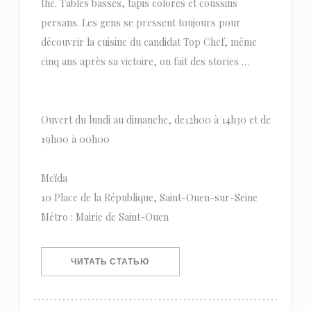
thé. Tables basses, tapis colorés et coussins
persans. Les gens se pressent toujours pour
découvrir la cuisine du candidat Top Chef, même
cinq ans après sa victoire, on fait des stories …
Ouvert du lundi au dimanche, de12h00 à 14h30 et de
19h00 à 00h00
Meïda
10 Place de la République, Saint-Ouen-sur-Seine
Métro : Mairie de Saint-Ouen
((ОТКРЫВАЕТСЯ В НОВОМ ОКНЕ))
ЧИТАТЬ СТАТЬЮ