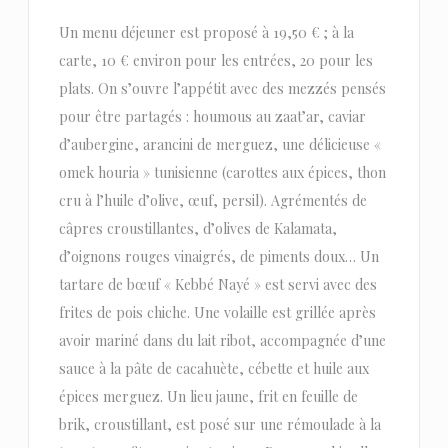
Un menu déjeuner est proposé à 19,50 € ; à la
carte, 10 € environ pour les entrées, 20 pour les
plats. On s’ouvre l’appétit avec des mezzés pensés
pour être partagés : houmous au zaat’ar, caviar
d’aubergine, arancini de merguez, une délicieuse «
omek houria » tunisienne (carottes aux épices, thon
cru à l’huile d’olive, œuf, persil). Agrémentés de
câpres croustillantes, d’olives de Kalamata,
d’oignons rouges vinaigrés, de piments doux… Un
tartare de bœuf « Kebbé Nayé » est servi avec des
frites de pois chiche. Une volaille est grillée après
avoir mariné dans du lait ribot, accompagnée d’une
sauce à la pâte de cacahuète, cébette et huile aux
épices merguez. Un lieu jaune, frit en feuille de
brik, croustillant, est posé sur une rémoulade à la