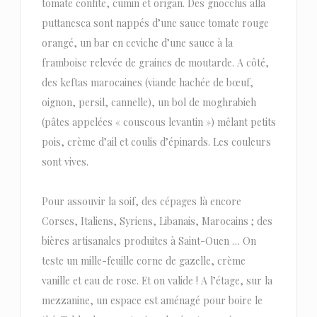
tomate confite, cumin et origan. Des gnocchis alla
puttanesca sont nappés d’une sauce tomate rouge
orangé, un bar en ceviche d’une sauce à la
framboise relevée de graines de moutarde. A côté,
des keftas marocaines (viande hachée de bœuf,
oignon, persil, cannelle), un bol de moghrabieh
(pâtes appelées « couscous levantin ») mêlant petits
pois, crème d’ail et coulis d’épinards. Les couleurs
sont vives.
Pour assouvir la soif, des cépages là encore
Corses, Italiens, Syriens, Libanais, Marocains ; des
bières artisanales produites à Saint-Ouen … On
teste un mille-feuille corne de gazelle, crème
vanille et eau de rose. Et on valide ! A l’étage, sur la
mezzanine, un espace est aménagé pour boire le