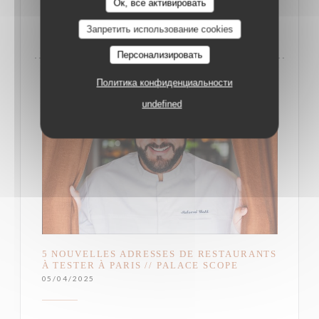
СМОТРЕТЬ СТАТЬЮ В
Ок, все активировать
((ОТКРЫВАЕТСЯ В НОВОМ ОКНЕ))
ПРЕССЕ
Запретить использование cookies
Персонализировать
Политика конфиденциальности
undefined
5 NOUVELLES ADRESSES DE RESTAURANTS
À TESTER À PARIS // PALACE SCOPE
05/04/2025