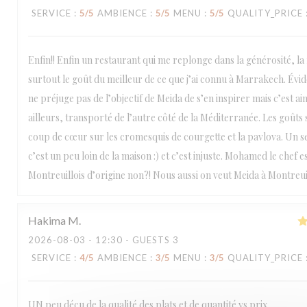
SERVICE
:
5
/5
AMBIENCE
:
5
/5
MENU
:
5
/5
QUALITY_PRICE
Enfin!! Enfin un restaurant qui me replonge dans la générosité, la f
surtout le goût du meilleur de ce que j’ai connu à Marrakech. Évi
ne préjuge pas de l’objectif de Meida de s’en inspirer mais c’est ain
ailleurs, transporté de l’autre côté de la Méditerranée. Les goûts
coup de cœur sur les cromesquis de courgette et la pavlova. Un se
c’est un peu loin de la maison :) et c’est injuste. Mohamed le chef e
Montreuillois d’origine non?! Nous aussi on veut Meida à Montreui
Hakima
M
2026-08-03
- 12:30 - GUESTS 3
SERVICE
:
4
/5
AMBIENCE
:
3
/5
MENU
:
3
/5
QUALITY_PRICE
UN peu décu de la qualité des plats et de quantité vs prix