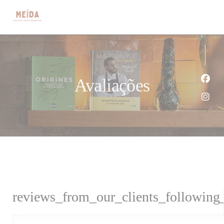
Painel de Gerenciamento de Cookies
Avaliações
Face
Inst
reviews_from_our_clients_following