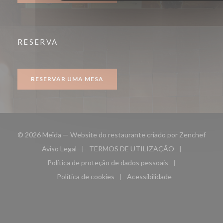
RESERVA
RESERVAR UMA MESA
((abr
© 2026 Meïda — Website do restaurante criado por
Zenchef
Aviso Legal
TERMOS DE UTILIZAÇÃO
((abre numa nova janela))
((abre numa nova janela))
Política de proteção de dados pessoais
((abre numa nova janela))
Política de cookies
Acessibilidade
((abre numa nova janela))
((abre numa nova janela)