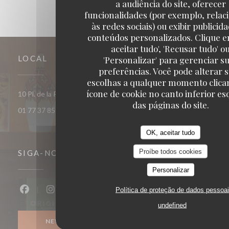
a audiência do site, oferecer
funcionalidades (por exemplo, relac
às redes sociais) ou exibir publicid
conteúdos personalizados. Clique e
aceitar tudo', 'Recusar tudo' o
LOCAL
'Personalizar' para gerenciar s
preferências. Você pode alterar 
escolhas a qualquer momento clica
ícone de cookie no canto inferior e
((abre numa no
10 Pl. de la République 93400 Saint-Ouen-sur-Seine
das páginas do site.
01 77 37 85 33
OK, aceitar tudo
Proíbe todos cookies
SIGA-NOS
Personalizar
Política de proteção de dados pessoa
Facebook ((abre numa nova janela))
Instagram ((abre numa nova janela))
undefined
NEWSLETTER