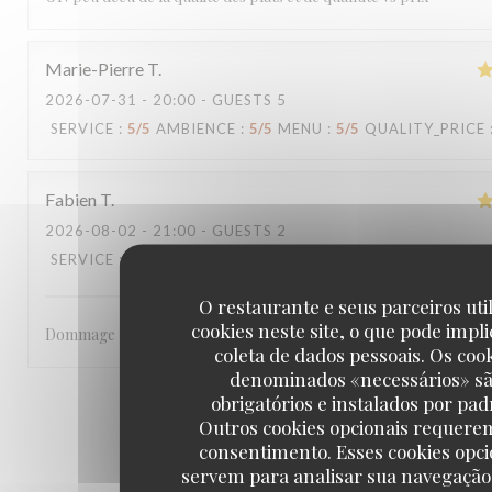
Marie-Pierre
T
2026-07-31
- 20:00 - GUESTS 5
SERVICE
:
5
/5
AMBIENCE
:
5
/5
MENU
:
5
/5
QUALITY_PRICE
Fabien
T
2026-08-02
- 21:00 - GUESTS 2
SERVICE
:
2
/5
AMBIENCE
:
4
/5
MENU
:
4
/5
QUALITY_PRICE
O restaurante e seus parceiros uti
cookies neste site, o que pode impli
Dommage pour la fin de service
coleta de dados pessoais. Os coo
denominados «necessários» s
obrigatórios e instalados por pad
1
2
3
Outros cookies opcionais requere
consentimento. Esses cookies opci
servem para analisar sua navegação