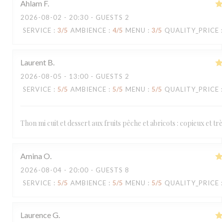
Ahlam
F
2026-08-02
- 20:30 - GUESTS 2
SERVICE
:
3
/5
AMBIENCE
:
4
/5
MENU
:
3
/5
QUALITY_PRICE
Laurent
B
2026-08-05
- 13:00 - GUESTS 2
SERVICE
:
5
/5
AMBIENCE
:
5
/5
MENU
:
5
/5
QUALITY_PRICE
Thon mi cuit et dessert aux fruits pêche et abricots : copieux et t
Amina
O
2026-08-04
- 20:00 - GUESTS 8
SERVICE
:
5
/5
AMBIENCE
:
5
/5
MENU
:
5
/5
QUALITY_PRICE
Laurence
G