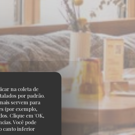
icar na coleta de
talados por padrão.
onais servem para
es (por exemplo,
dos. Clique em 'OK,
ncias. Você pode
 canto inferior