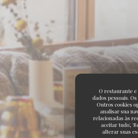
O restaurante e 
dados pessoais. Os
Outros cookies o
analisar sua na
relacionadas às re
aceitar tudo', 
alterar suas e