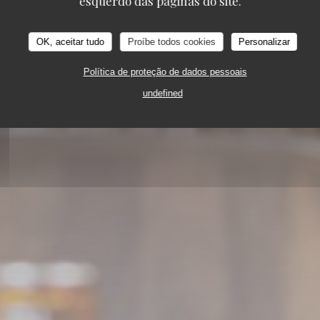
esquerdo das páginas do site.
OK, aceitar tudo
Proíbe todos cookies
Personalizar
NNE / TERRASSE
10 PL. DE LA RÉPUBLIQUE 9
Política de proteção de dados pessoais
undefined