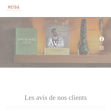
Personnalisation de vos choix en matière de cookies
Avis
Face
Inst
Les avis de nos clients