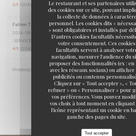
Le restaurant et ses partenaires utili
5
/5
QUALITÉ / PRIX
:
4
/5
des cookies sur ce site, pouvant impl
la collecte de données à caractèr
personnel. Les cookies dits « nécessa
Fabien
T
» sont obligatoires et installés par dé
2026-08-02
- 21:00 - COUVERTS 2
D'autres cookies facultatifs nécessit
SERVICE
:
2
/5
AMBIANCE
:
4
/5
CUISINE
:
votre consentement. Ces cookies
4
/5
QUALITÉ / PRIX
:
facultatifs servent à analyser votr
4
/5
navigation, mesurer l'audience du si
proposer des fonctionnalités (ex : en 
avec les réseaux sociaux) ou afficher
Dommage pour la fin de service
publicités ou contenus personnalisé
Cliquez sur « Tout accepter », « To
refuser » ou « Personnaliser » pour 
1
2
3
vos préférences. Vous pouvez modif
vos choix à tout moment en cliquant
l'icône représentant un cookie en ba
gauche des pages du site.
Tout accepter