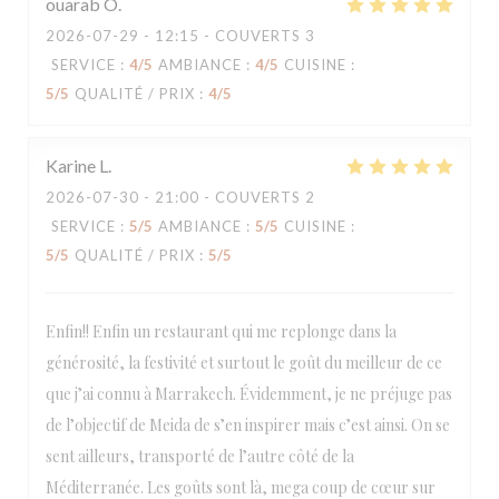
ouarab
O
2026-07-29
- 12:15 - COUVERTS 3
SERVICE
:
4
/5
AMBIANCE
:
4
/5
CUISINE
:
5
/5
QUALITÉ / PRIX
:
4
/5
Karine
L
2026-07-30
- 21:00 - COUVERTS 2
SERVICE
:
5
/5
AMBIANCE
:
5
/5
CUISINE
:
5
/5
QUALITÉ / PRIX
:
5
/5
Enfin!! Enfin un restaurant qui me replonge dans la
générosité, la festivité et surtout le goût du meilleur de ce
que j’ai connu à Marrakech. Évidemment, je ne préjuge pas
de l’objectif de Meida de s’en inspirer mais c’est ainsi. On se
sent ailleurs, transporté de l’autre côté de la
Méditerranée. Les goûts sont là, mega coup de cœur sur