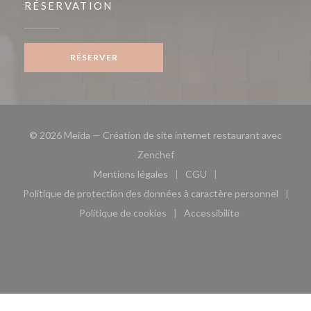
RÉSERVATION
RÉSERVER
© 2026 Meïda — Création de site internet restaurant avec
((ouvre une nouvelle fenêtre))
Zenchef
Mentions légales
CGU
((ouvre une nouvelle fenêtre))
((ouvre une nouvelle fen
Politique de protection des données à caractère personnel
((ouvre une nouvelle fenêtre))
Politique de cookies
Accessibilite
((ouvre une nouvelle fenêtre))
((ouvre une nouvelle fe