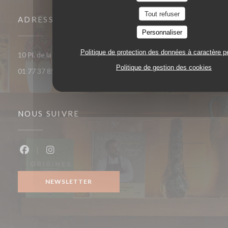
Tout refuser
ADRESSE
Personnaliser
Politique de protection des données à caractère p
((ouvre une no
10 Pl. de la République 93400 Saint-Ouen-sur-Seine
Politique de gestion des cookies
01 77 37 85 33
NOUS SUIVRE
Facebook ((ouvre une nouvelle fenêtre))
Instagram ((ouvre une nouvelle fenêtre))
NEWSLETTER