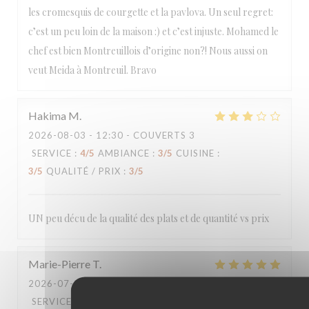
les cromesquis de courgette et la pavlova. Un seul regret:
c’est un peu loin de la maison :) et c’est injuste. Mohamed le
chef est bien Montreuillois d’origine non?! Nous aussi on
veut Meida à Montreuil. Bravo
Hakima
M
2026-08-03
- 12:30 - COUVERTS 3
SERVICE
:
4
/5
AMBIANCE
:
3
/5
CUISINE
:
3
/5
QUALITÉ / PRIX
:
3
/5
UN peu décu de la qualité des plats et de quantité vs prix
Marie-Pierre
T
2026-07-31
- 20:00 - COUVERTS 5
SERVICE
:
5
/5
AMBIANCE
:
5
/5
CUISINE
: