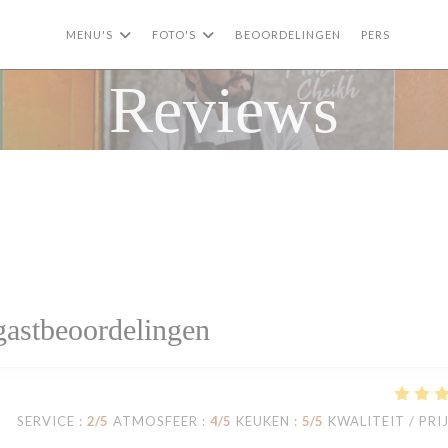
MENU'S
FOTO'S
BEOORDELINGEN
PERS
((OPE
((
Reviews
astbeoordelingen
SERVICE
:
2
/5
ATMOSFEER
:
4
/5
KEUKEN
:
5
/5
KWALITEIT / PRI