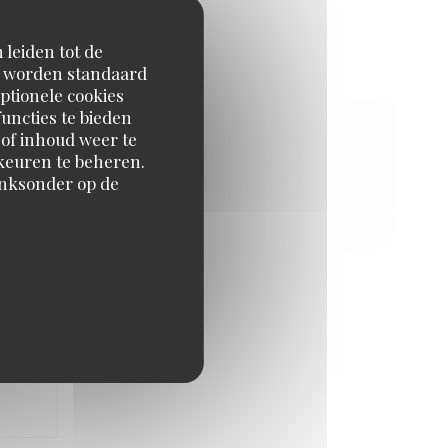
 leiden tot de
en worden standaard
ptionele cookies
uncties te bieden
 of inhoud weer te
JS
:
4
/5
orkeuren te beheren.
inksonder op de
JS
:
4
/5
JS
:
3
/5