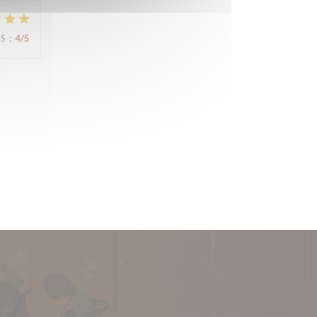
JS
:
4
/5