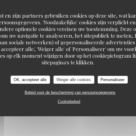
t en zijn partners gebruiken cookies op deze site, wat kan
eux et très savoureux
rsoonsgegevens. 'Noodzakelijke' cookies zijn verplicht 
Andere optionele cookies vereisen uw toestemming. Deze o
om uw navigatie te analyseren, het sitepubliek te meten, f
d aan sociale netwerken) of gepersonaliseerde advertenties
SERVICE
:
5
/5
ATMOSFEER
:
5
/5
KEUKEN
:
5
/5
KWALITEIT / PRI
 accepteer alle', 'Weiger alle' of 'Personaliseer' om uw vo
es op elk moment wijzigen door op het cookiepictogram l
sitepagina's te klikken.
SERVICE
:
4
/5
ATMOSFEER
:
4
/5
KEUKEN
:
5
/5
KWALITEIT / PRI
OK, accepteer alle
Weiger alle cookies
Personaliseer
Beleid voor de bescherming van persoonsgegevens
Cookiebeleid
SERVICE
:
3
/5
ATMOSFEER
:
5
/5
KEUKEN
:
3
/5
KWALITEIT / PRI