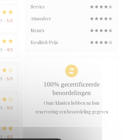
Service
Atmosfeer
JS
:
5
/5
Menu's
Kwaliteit/Prijs
JS
:
4
/5
JS
:
5
/5
100% gecertificeerde
beoordelingen
Onze klanten hebben na hun
JS
:
3
/5
reservering een beoordeling gegeven
JS
:
4
/5