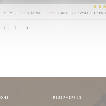
SERVICE
:
4
/5
ATMOSFEER
:
4
/5
KEUKEN
:
5
/5
KWALITEIT / PRI
1
2
3
 ONS
RESERVERING