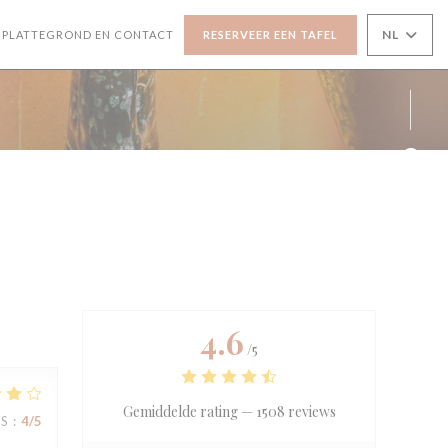
NL
PLATTEGROND EN CONTACT
RESERVEER EEN TAFEL
NT IN EEN NIEUW VENSTER))
OPENT IN EEN NIEUW VENSTER))
Face
Inst
4.6
/5
Gemiddelde rating —
1508 reviews
JS
:
4
/5