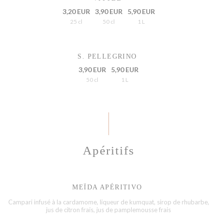
3,20 EUR
3,90 EUR
5,90 EUR
25 cl
50 cl
1 L
S. PELLEGRINO
3,90 EUR
5,90 EUR
50 cl
1 L
Apéritifs
MEΪDA APÉRITIVO
Campari infusé à la cardamome, liqueur de kumquat, sirop de rhubarbe,
jus de citron frais, jus de pamplemousse frais