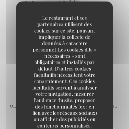
Menu Déjeuner
Le restaurant et ses
entrée + plat ou plat + dessert
partenaires utilisent des
cookies sur ce site, pouvant
impliquer la collecte de
données à caractère
19,50 EUR
personnel. Les cookies dits «
nécessaires » sont
obligatoires et installés par
défaut. D'autres cookies
facultatifs nécessitent votre
consentement. Ces cookies
mezzés - entrées
facultatifs servent à analyser
votre navigation, mesurer
l'audience du site, proposer
des fonctionnalités (ex : en
OEUFS MAYONNAISE À LA MÉDITERRANÉENNE
lien avec les réseaux sociaux)
estragon, huile de paprika
ou afficher des publicités ou
contenus personnalisés.