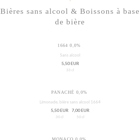
Bières sans alcool & Boissons à base
de bière
1664 0,0%
Sans alcool
5,50 EUR
33 cl
PANACHÉ 0,0%
Limonade, bière sans alcool 1664
5,50 EUR
7,00 EUR
30 cl
50 cl
MONACO 0,0%