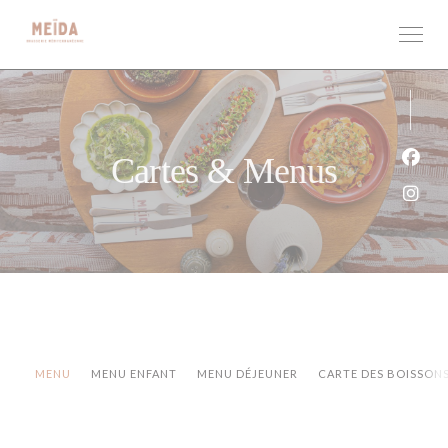
Personnalisation de vos choix en matière de cookies
Cartes & Menus
Face
Inst
MENU
MENU ENFANT
MENU DÉJEUNER
CARTE DES BOISSON