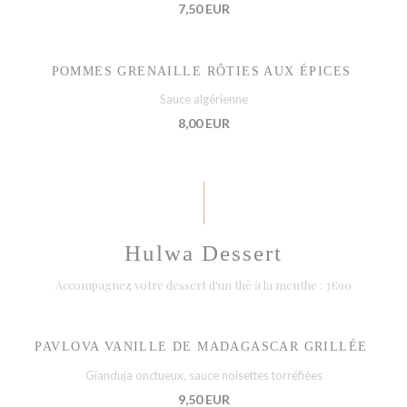
7,50 EUR
POMMES GRENAILLE RÔTIES AUX ÉPICES
Sauce algérienne
8,00 EUR
Hulwa Dessert
Accompagnez votre dessert d'un thé à la menthe : 3€90
PAVLOVA VANILLE DE MADAGASCAR GRILLÉE
Gianduja onctueux, sauce noisettes torréfiées
9,50 EUR