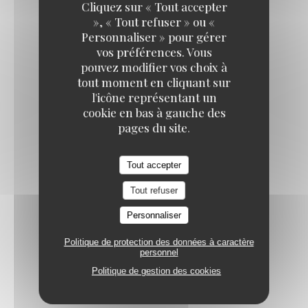
Cliquez sur « Tout accepter
», « Tout refuser » ou «
GASPACHO VERDE
Personnaliser » pour gérer
concombre au vinaigre de Xérès
vos préférences. Vous
pouvez modifier vos choix à
tout moment en cliquant sur
l'icône représentant un
cookie en bas à gauche des
pages du site.
atbaq - plats
Tout accepter
Tout refuser
CUISSE DE POULET GRILLÉE
Personnaliser
sauce tomate tandoori, riz madras
Politique de protection des données à caractère
personnel
Politique de gestion des cookies
CAVATAPPI AU PESTO DE BASILIC
courgettes rôties, feta AOP