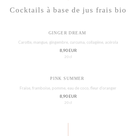
Cocktails à base de jus frais bio
GINGER DREAM
Carotte, mangue, gingembre, curcuma, collagène, acérola
8,90 EUR
20 cl
PINK SUMMER
Fraise, framboise, pomme, eau de coco, fleur d’oranger
8,90 EUR
20 cl