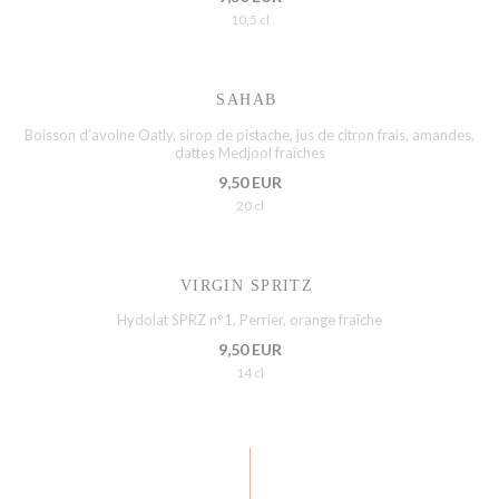
10,5 cl
SAHAB
Boisson d’avoine Oatly, sirop de pistache, jus de citron frais, amandes,
dattes Medjool fraîches
9,50 EUR
20 cl
VIRGIN SPRITZ
Hydolat SPRZ n°1, Perrier, orange fraîche
9,50 EUR
14 cl