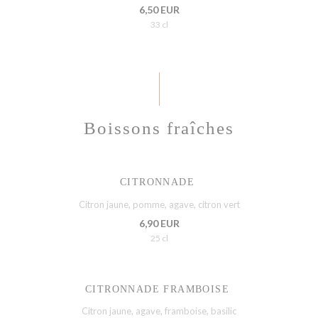
6,50 EUR
33 cl
Boissons fraîches
CITRONNADE
Citron jaune, pomme, agave, citron vert
6,90 EUR
25 cl
CITRONNADE FRAMBOISE
Citron jaune, agave, framboise, basilic