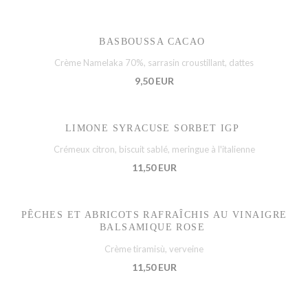
BASBOUSSA CACAO
Crème Namelaka 70%, sarrasin croustillant, dattes
9,50 EUR
LIMONE SYRACUSE SORBET IGP
Crémeux citron, biscuit sablé, meringue à l'italienne
11,50 EUR
PÊCHES ET ABRICOTS RAFRAÎCHIS AU VINAIGRE
BALSAMIQUE ROSE
Crème tiramisù, verveine
11,50 EUR