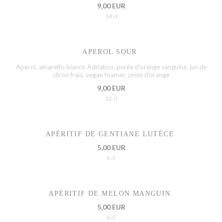
9,00 EUR
14 cl
APEROL SOUR
Aperol, amaretto bianco Adriatico, purée d’orange sanguine, jus de
citron frais, vegan foamer, zeste d’orange
9,00 EUR
12 cl
APÉRITIF DE GENTIANE LUTÈCE
5,00 EUR
6 cl
APÉRITIF DE MELON MANGUIN
5,00 EUR
6 cl