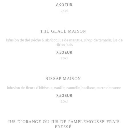
6,90 EUR
25 cl
THÉ GLACÉ MAISON
Infusion de thé pêche & abricot, jus de mangue, sirop de tamarin, jus de
citron frais
7,50 EUR
20 cl
BISSAP MAISON
Infusion de fleurs d’hibiscus, vanille, cannelle, badiane, sucre de canne
7,50 EUR
20 cl
JUS D’ORANGE OU JUS DE PAMPLEMOUSSE FRAIS
PRESSÉ