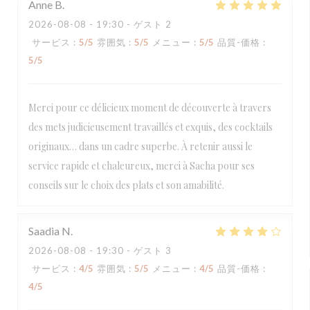
Anne
B
2026-08-08
- 19:30 - ゲスト 2
サービス
:
5
/5
雰囲気
:
5
/5
メニュー
:
5
/5
品質-価格
:
5
/5
Merci pour ce délicieux moment de découverte à travers
des mets judicieusement travaillés et exquis, des cocktails
originaux… dans un cadre superbe. À retenir aussi le
service rapide et chaleureux, merci à Sacha pour ses
conseils sur le choix des plats et son amabilité.
Saadia
N
2026-08-08
- 19:30 - ゲスト 3
サービス
:
4
/5
雰囲気
:
5
/5
メニュー
:
4
/5
品質-価格
:
4
/5