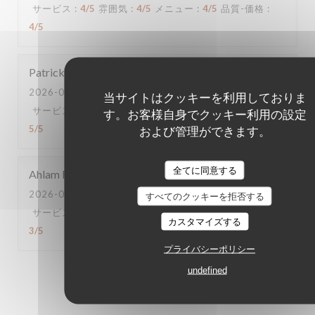
サービス
:
4
/5
雰囲気
:
4
/5
メニュー
:
4
/5
品質-価格
:
4
/5
Patrick
P
2026-08-06
- 21:00 - ゲスト 6
当サイトはクッキーを利用しておりま
サービス
:
2
/5
雰囲気
:
5
/5
メニュー
:
5
/5
品質-価格
:
す。お客様自身でクッキー利用の設定
および管理ができます。
5
/5
全てに同意する
Ahlam
F
2026-08-02
- 20:30 - ゲスト 2
すべてのクッキーを拒否する
サービス
:
3
/5
雰囲気
:
4
/5
メニュー
:
3
/5
品質-価格
:
カスタマイズする
3
/5
プライバシーポリシー
undefined
1
2
3