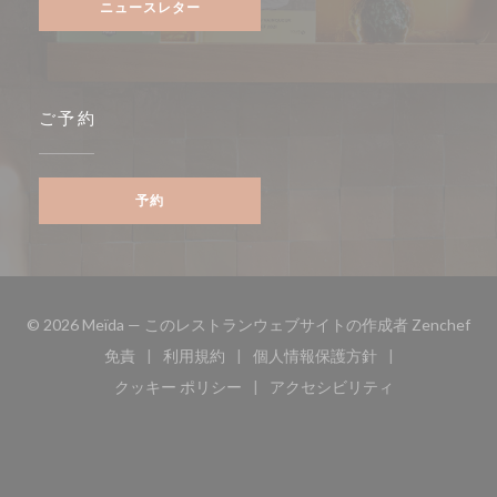
ニュースレター
ご予約
予約
((
© 2026 Meïda — このレストランウェブサイトの作成者
Zenchef
免責
利用規約
個人情報保護方針
((新しいウィンドウで開きます))
((新しいウィンドウで開きます))
((新しいウィンドウで開き
クッキー ポリシー
アクセシビリティ
((新しいウィンドウで開きます))
((新しいウィンドウで開