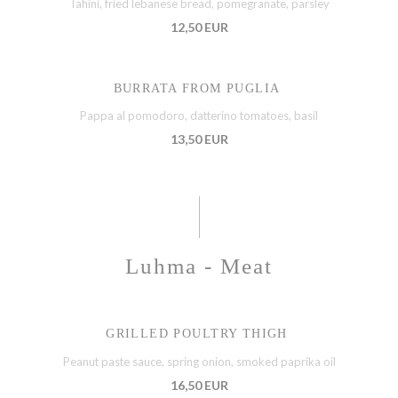
Tahini, fried lebanese bread, pomegranate, parsley
12,50 EUR
BURRATA FROM PUGLIA
Pappa al pomodoro, datterino tomatoes, basil
13,50 EUR
Luhma - Meat
GRILLED POULTRY THIGH
Peanut paste sauce, spring onion, smoked paprika oil
16,50 EUR