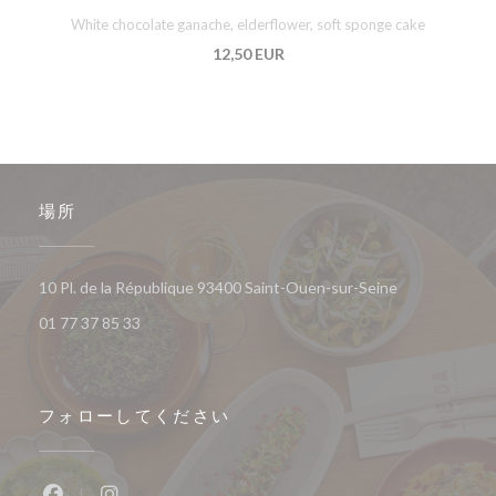
White chocolate ganache, elderflower, soft sponge cake
12,50 EUR
場所
((新しいウィ
10 Pl. de la République 93400 Saint-Ouen-sur-Seine
01 77 37 85 33
フォローしてください