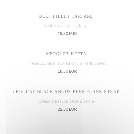
BEEF FILLET TARTARE
Kebbé Nayé spices, bulgur
18,50 EUR
MERGUEZ KEFTA
Fresh cucumber, pickled onions, garlic yogurt
18,50 EUR
URUGUAY BLACK ANGUS BEEF FLANK STEAK
Gremolata sauce, capers, parsley
22,50 EUR