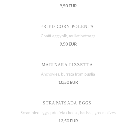
9,50 EUR
FRIED CORN POLENTA
Confit egg yolk, mullet bottarga
9,50 EUR
MARINARA PIZZETTA
Anchovies, burrata from puglia
10,50 EUR
STRAPATSADA EGGS
Scrambled eggs, pdo feta cheese, harissa, green olives
12,50 EUR