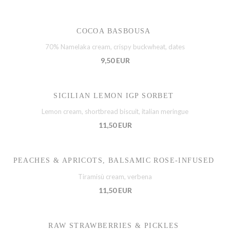
COCOA BASBOUSA
70% Namelaka cream, crispy buckwheat, dates
9,50 EUR
SICILIAN LEMON IGP SORBET
Lemon cream, shortbread biscuit, italian meringue
11,50 EUR
PEACHES & APRICOTS, BALSAMIC ROSE-INFUSED
Tiramisù cream, verbena
11,50 EUR
RAW STRAWBERRIES & PICKLES