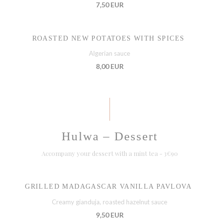
7,50 EUR
ROASTED NEW POTATOES WITH SPICES
Algerian sauce
8,00 EUR
Hulwa – Dessert
Accompany your dessert with a mint tea - 3€90
GRILLED MADAGASCAR VANILLA PAVLOVA
Creamy gianduja, roasted hazelnut sauce
9,50 EUR