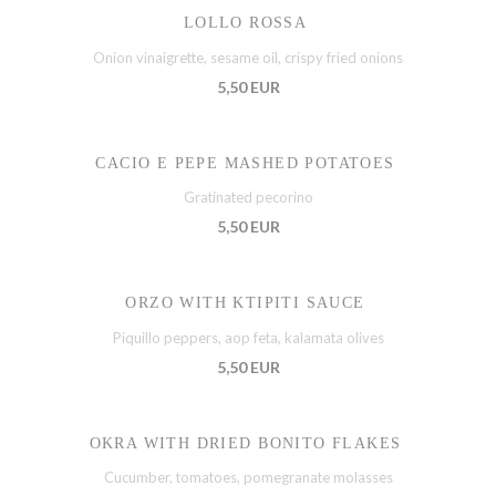
LOLLO ROSSA
Onion vinaigrette, sesame oil, crispy fried onions
5,50 EUR
CACIO E PEPE MASHED POTATOES
Gratinated pecorino
5,50 EUR
ORZO WITH KTIPITI SAUCE
Piquillo peppers, aop feta, kalamata olives
5,50 EUR
OKRA WITH DRIED BONITO FLAKES
Cucumber, tomatoes, pomegranate molasses