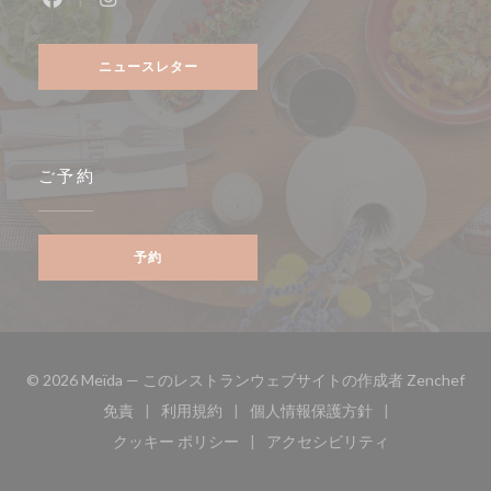
Facebook ((新しいウィンドウで開きます))
Instagram ((新しいウィンドウで開きます))
ニュースレター
ご予約
予約
((
© 2026 Meïda — このレストランウェブサイトの作成者
Zenchef
免責
利用規約
個人情報保護方針
((新しいウィンドウで開きます))
((新しいウィンドウで開きます))
((新しいウィンドウで開き
クッキー ポリシー
アクセシビリティ
((新しいウィンドウで開きます))
((新しいウィンドウで開