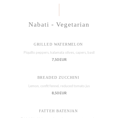
Nabati - Vegetarian
GRILLED WATERMELON
Piquillo peppers, kalamata olives, capers, basil
7,50 EUR
BREADED ZUCCHINI
Lemon, confit fennel, reduced tomato jus
8,50 EUR
FATTEH BATENJAN