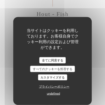
Hout - Fish
当サイトはクッキーを利用し
GRILLED SEA BASS
ております。お客様自身でク
Sweet potato, mango curry sauce, crispy corn
ッキー利用の設定および管理
20,50 EUR
ができます。
全てに同意する
SEA BASS CEVICHE WITH RASPBERRY
Confit piquillo peppers, red chili, mustard pickles
すべてのクッキーを拒否する
22,50 EUR
カスタマイズする
プライバシーポリシー
SEARED TUNA WITH BLACK PEPPER
undefined
Green peppercorn sauce, shoestring fries
22,50 EUR