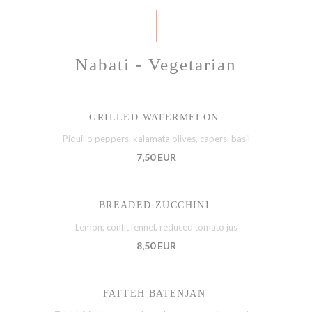
Nabati - Vegetarian
GRILLED WATERMELON
Piquillo peppers, kalamata olives, capers, basil
7,50 EUR
BREADED ZUCCHINI
Lemon, confit fennel, reduced tomato jus
8,50 EUR
FATTEH BATENJAN