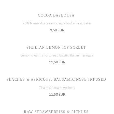
COCOA BASBOUSA
70% Namelaka cream, crispy buckwheat, dates
9,50 EUR
SICILIAN LEMON IGP SORBET
Lemon cream, shortbread biscuit, italian meringue
11,50 EUR
PEACHES & APRICOTS, BALSAMIC ROSE-INFUSED
Tiramisù cream, verbena
11,50 EUR
RAW STRAWBERRIES & PICKLES