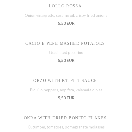
LOLLO ROSSA
Onion vinaigrette, sesame oil, crispy fried onions
5,50 EUR
CACIO E PEPE MASHED POTATOES
Gratinated pecorino
5,50 EUR
ORZO WITH KTIPITI SAUCE
Piquillo peppers, aop feta, kalamata olives
5,50 EUR
OKRA WITH DRIED BONITO FLAKES
Cucumber, tomatoes, pomegranate molasses