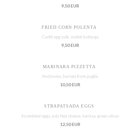
9,50 EUR
FRIED CORN POLENTA
Confit egg yolk, mullet bottarga
9,50 EUR
MARINARA PIZZETTA
Anchovies, burrata from puglia
10,50 EUR
STRAPATSADA EGGS
Scrambled eggs, pdo feta cheese, harissa, green olives
12,50 EUR