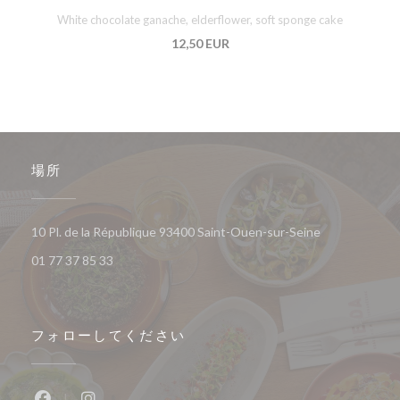
White chocolate ganache, elderflower, soft sponge cake
12,50 EUR
場所
((新しいウィ
10 Pl. de la République 93400 Saint-Ouen-sur-Seine
01 77 37 85 33
フォローしてください