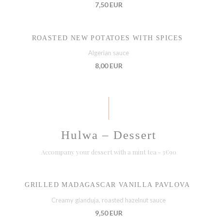
7,50 EUR
ROASTED NEW POTATOES WITH SPICES
Algerian sauce
8,00 EUR
Hulwa – Dessert
Accompany your dessert with a mint tea - 3€90
GRILLED MADAGASCAR VANILLA PAVLOVA
Creamy gianduja, roasted hazelnut sauce
9,50 EUR