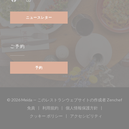
Facebook ((新しいウィンドウで開きます))
Instagram ((新しいウィンドウで開きます))
ニュースレター
ご予約
予約
((
© 2026 Meïda — このレストランウェブサイトの作成者
Zenchef
免責
利用規約
個人情報保護方針
((新しいウィンドウで開きます))
((新しいウィンドウで開きます))
((新しいウィンドウで開き
クッキー ポリシー
アクセシビリティ
((新しいウィンドウで開きます))
((新しいウィンドウで開