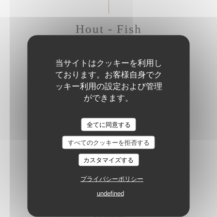
Hout - Fish
当サイトはクッキーを利用し
GRILLED SEA BASS
ております。お客様自身でク
Sweet potato, mango curry sauce, crispy corn
ッキー利用の設定および管理
20,50 EUR
ができます。
全てに同意する
SEA BASS CEVICHE WITH RASPBERRY
Confit piquillo peppers, red chili, mustard pickles
すべてのクッキーを拒否する
22,50 EUR
カスタマイズする
プライバシーポリシー
SEARED TUNA WITH BLACK PEPPER
undefined
Green peppercorn sauce, shoestring fries
22,50 EUR