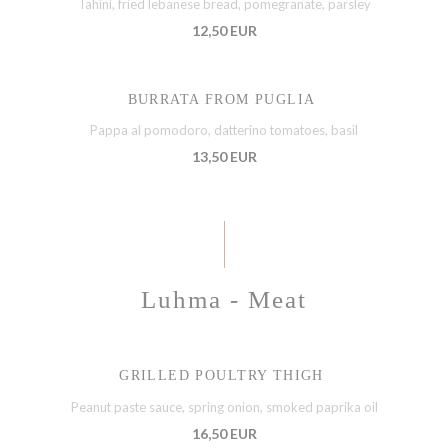
Tahini, fried lebanese bread, pomegranate, parsley
12,50 EUR
BURRATA FROM PUGLIA
Pappa al pomodoro, datterino tomatoes, basil
13,50 EUR
Luhma - Meat
GRILLED POULTRY THIGH
Peanut paste sauce, spring onion, smoked paprika oil
16,50 EUR