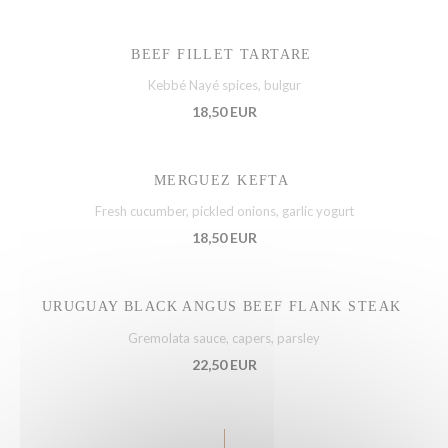
BEEF FILLET TARTARE
Kebbé Nayé spices, bulgur
18,50 EUR
MERGUEZ KEFTA
Fresh cucumber, pickled onions, garlic yogurt
18,50 EUR
URUGUAY BLACK ANGUS BEEF FLANK STEAK
Gremolata sauce, capers, parsley
22,50 EUR