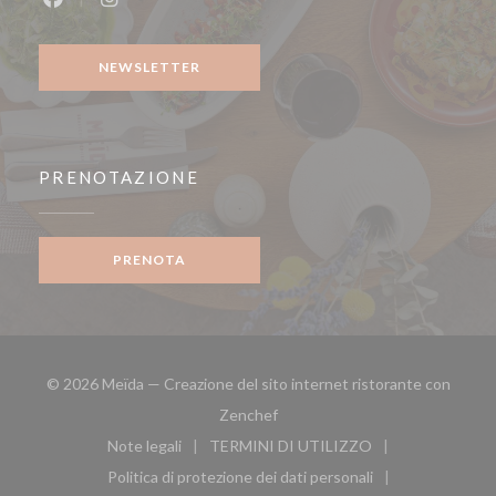
Facebook ((apre una nuova finestra))
Instagram ((apre una nuova finestra))
NEWSLETTER
PRENOTAZIONE
PRENOTA
© 2026 Meïda — Creazione del sito internet ristorante con
((apre una nuova finestra))
Zenchef
Note legali
TERMINI DI UTILIZZO
((apre una nuova finestra))
((apre una nuova finestra))
Politica di protezione dei dati personali
((apre una nuova finestra))