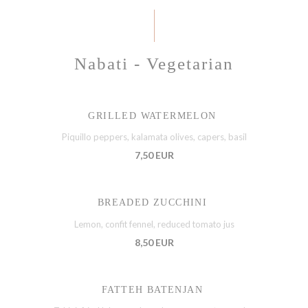
Nabati - Vegetarian
GRILLED WATERMELON
Piquillo peppers, kalamata olives, capers, basil
7,50 EUR
BREADED ZUCCHINI
Lemon, confit fennel, reduced tomato jus
8,50 EUR
FATTEH BATENJAN