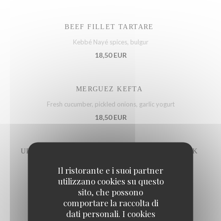
BEEF FILLET TARTARE
Kebbé Nayé spices, bulgur
18,50 EUR
MERGUEZ KEFTA
Fresh cucumber, pickled onions, garlic yogurt
18,50 EUR
URUGUAY BLACK ANGUS BEEF FLANK STEAK
Gremolata sauce, capers, parsley
Il ristorante e i suoi partner
utilizzano cookies su questo
22,50 EUR
sito, che possono
comportare la raccolta di
dati personali. I cookies