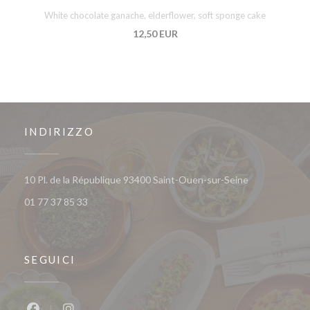
White chocolate ganache, elderflower, soft sponge cake
12,50 EUR
INDIRIZZO
((apre una nuo
10 Pl. de la République 93400 Saint-Ouen-sur-Seine
01 77 37 85 33
SEGUICI