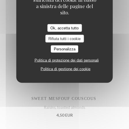
a sinistra delle pagine del
sito.
MEAGRE CRUDO
Ok, accetta tutto
Lemon, salsa verde, kumquat, jalapeños, spring onion
23,50 EUR
Rifiuta tutti i cookie
Personalizza
Politica di protezione dei dati personali
Politica di gestione dei cookie
Extra side
SWEET MESFOUF COUSCOUS
Raisins, toasted almonds
4,50 EUR