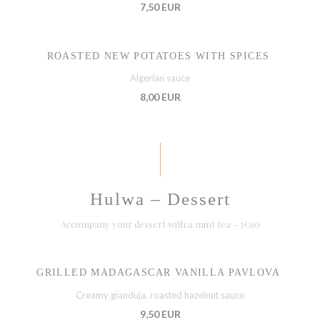
7,50 EUR
ROASTED NEW POTATOES WITH SPICES
Algerian sauce
8,00 EUR
Hulwa – Dessert
Accompany your dessert with a mint tea - 3€90
GRILLED MADAGASCAR VANILLA PAVLOVA
Creamy gianduja, roasted hazelnut sauce
9,50 EUR