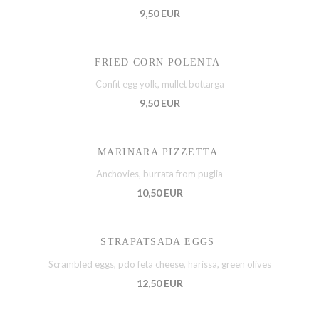
9,50 EUR
FRIED CORN POLENTA
Confit egg yolk, mullet bottarga
9,50 EUR
MARINARA PIZZETTA
Anchovies, burrata from puglia
10,50 EUR
STRAPATSADA EGGS
Scrambled eggs, pdo feta cheese, harissa, green olives
12,50 EUR