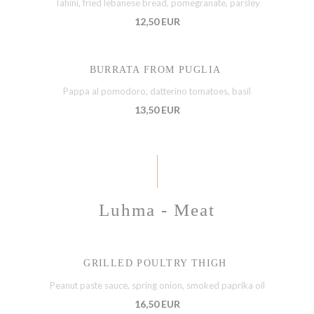
Tahini, fried lebanese bread, pomegranate, parsley
12,50 EUR
BURRATA FROM PUGLIA
Pappa al pomodoro, datterino tomatoes, basil
13,50 EUR
Luhma - Meat
GRILLED POULTRY THIGH
Peanut paste sauce, spring onion, smoked paprika oil
16,50 EUR