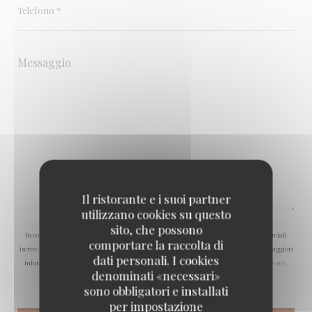
Il ristorante e i suoi partner
utilizzano cookies su questo
sito, che possono
In conformità al Codice del Consumo, hai il diritto di opporti alle chiamate commerciali
comportare la raccolta di
iscrivendoti al Registro Pubblico delle Opposizioni:
registrodelleopposizioni.it
. Per maggiori
dati personali. I cookies
informazioni sul trattamento dei tuoi dati, consulta la nostra
informativa sulla privacy
.
denominati «necessari»
sono obbligatori e installati
per impostazione