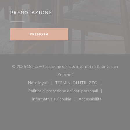
PRENOTAZIONE
PRENOTA
© 2026 Meïda — Creazione del sito internet ristorante con
((apre una nuova finestra))
Zenchef
Note legali
TERMINI DI UTILIZZO
((apre una nuova finestra))
((apre una nuova finestra))
Politica di protezione dei dati personali
((apre una nuova finestra))
Informativa sui cookie
Accessibilita
((apre una nuova finestra))
((apre una nuova finest