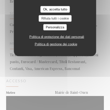
Brasserie Méditerranéenne / Terrasse
Ok, accetta tutto
SERVIZI
Rifiuta tutti i cookie
Camera con aria condizionata, Privatizzazione, Gruppi,
Personalizza
Prenotazioni
Politica di protezione dei dati personali
METODO DI PAGAMENTO
Politica di gestione dei cookie
Ticket ristorante digitalizzato, Sunday, Apple Pay, Buoni
pasto, Eurocard / Mastercard, Titoli Restaurant,
Contanti, Visa, American Express, Bancomat
ACCESSO
Mairie de Saint-Ouen
Metro