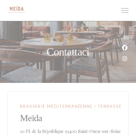
Personalizzazione delle tue scelte sui cookie
Contattaci
Face
Inst
BRASSERIE MÉDITERRANÉENNE / TERRASSE
Meïda
((apre u
10 Pl. de la République 93400 Saint-Ouen-sur-Seine