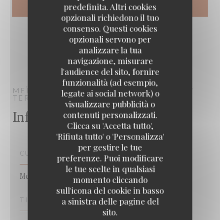
predefinita. Altri cookies
opzionali richiedono il tuo
consenso. Questi cookies
opzionali servono per
analizzare la tua
navigazione, misurare
l'audience del sito, fornire
funzionalità (ad esempio,
MEÏDA
BRASSERIE MÉDITERRANÉENNE /
legate ai social network) o
TERRASSE
SAINT-OUEN-SUR-SEINE
visualizzare pubblicità o
Informazioni pratiche
contenuti personalizzati.
Clicca su 'Accetta tutto',
'Rifiuta tutto' o 'Personalizza'
per gestire le tue
CUCINA
preferenze. Puoi modificare
le tue scelte in qualsiasi
Mediterraneo, Francese
momento cliccando
sull'icona del cookie in basso
a sinistra delle pagine del
TIPOLOGIA
sito.