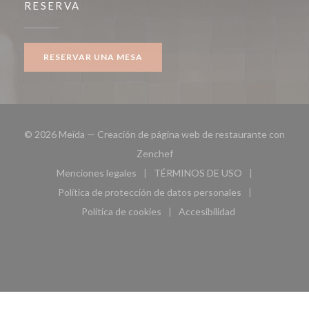
RESERVA
RESERVAR UNA MESA
© 2026 Meïda — Creación de página web de restaurante con
((abre en una nueva ventana))
Zenchef
Menciones legales
TÉRMINOS DE USO
((abre en una nueva ventana))
((abre en una nueva ven
Política de protección de datos personales
((abre en una nueva ventana))
Política de cookies
Accesibilidad
((abre en una nueva ventana))
((abre en una nueva ven