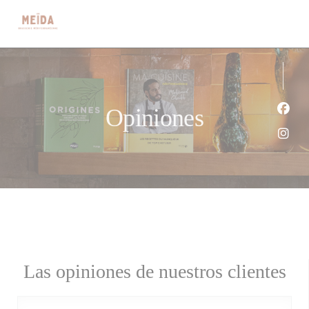
Personalización de sus opciones de cookies
Opiniones
Face
Inst
Las opiniones de nuestros clientes