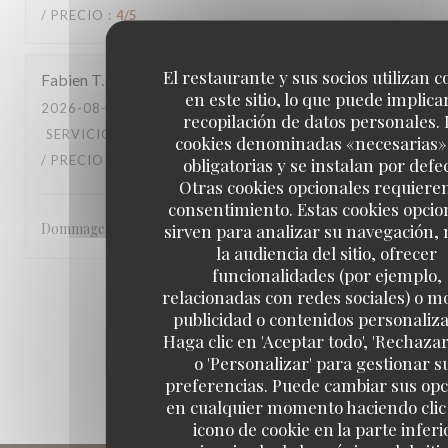
/ PRECIO
:
4
/5
El restaurante y sus socios utilizan c
Fabien
T
en este sitio, lo que puede implicar
2026-08-02
- 21:00 - INVITADOS 2
recopilación de datos personales. 
SERVICIO
:
2
/5
AMBIENTE
:
4
/5
MENÚ
:
4
/5
CALIDAD
cookies denominadas «necesarias»
/ PRECIO
:
4
/5
obligatorias y se instalan por defe
Otras cookies opcionales requiere
consentimiento. Estas cookies opcio
Dommage pour la fin de service
sirven para analizar su navegación,
la audiencia del sitio, ofrecer
funcionalidades (por ejemplo,
1
2
3
relacionadas con redes sociales) o m
publicidad o contenidos personaliz
Haga clic en 'Aceptar todo', 'Rechazar
o 'Personalizar' para gestionar s
preferencias. Puede cambiar sus op
en cualquier momento haciendo clic 
icono de cookie en la parte inferi