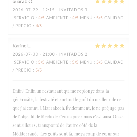
ouarab
O
2026-07-29
- 12:15 - INVITADOS 3
SERVICIO
:
4
/5
AMBIENTE
:
4
/5
MENÚ
:
5
/5
CALIDAD
/ PRECIO
:
4
/5
Karine
L
2026-07-30
- 21:00 - INVITADOS 2
SERVICIO
:
5
/5
AMBIENTE
:
5
/5
MENÚ
:
5
/5
CALIDAD
/ PRECIO
:
5
/5
Enfin!! Enfin un restaurant qui me replonge dans la
générosité, la festivité et surtout le goût du meilleur de ce
que j’ai connu à Marrakech. Évidemment, je ne préjuge pas
de l’objectif de Meida de s’en inspirer mais c’est ainsi. On se
sent ailleurs, transporté de l’autre côté de la
Méditerranée. Les goûts sont là, mega coup de cœur sur