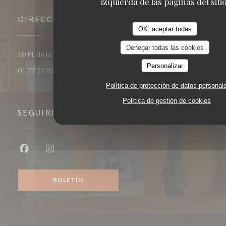
izquierda de las páginas del sitio
DIRECCIÓN
OK, aceptar todas
Denegar todas las cookies
((abre en una 
10 Pl. de la République 93400 Saint-Ouen-sur-Seine
Personalizar
01 77 37 85 33
Política de protección de datos personal
Política de gestión de cookies
SEGUIRNOS
Facebook ((abre en una nueva ventana))
Instagram ((abre en una nueva ventana))
BOLETÍN