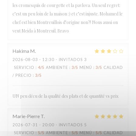
les cromesquis de courgette et la pavlova. Un seul regret:
c’est un peu loin de la maison :) et c’est injuste. Mohamed le
chef est bien Montreuillois d’origine non?! Nous aussi on
veut Meida à Montreuil. Bravo
Hakima
M
2026-08-03
- 12:30 - INVITADOS 3
SERVICIO
:
4
/5
AMBIENTE
:
3
/5
MENÚ
:
3
/5
CALIDAD
/ PRECIO
:
3
/5
UN peu décu de la qualité des plats et de quantité vs prix
Marie-Pierre
T
2026-07-31
- 20:00 - INVITADOS 5
SERVICIO
:
5
/5
AMBIENTE
:
5
/5
MENÚ
:
5
/5
CALIDAD