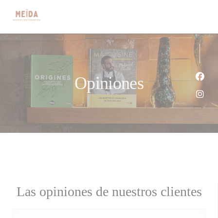
Personalización de sus opciones de cookies
Opiniones
Face
Inst
Las opiniones de nuestros clientes