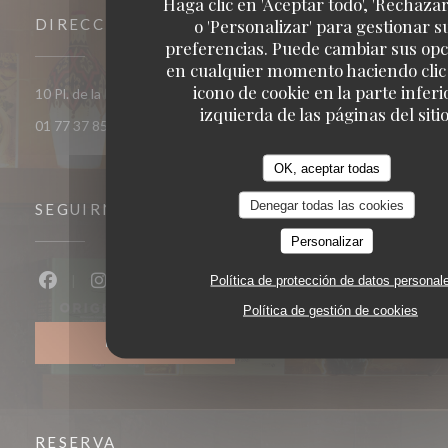
Haga clic en 'Aceptar todo', 'Rechazar
o 'Personalizar' para gestionar s
DIRECCIÓN
preferencias. Puede cambiar sus op
en cualquier momento haciendo clic 
icono de cookie en la parte inferi
((abre en una 
10 Pl. de la République 93400 Saint-Ouen-sur-Seine
izquierda de las páginas del sitio
01 77 37 85 33
OK, aceptar todas
Denegar todas las cookies
SEGUIRNOS
Personalizar
Política de protección de datos personal
Facebook ((abre en una nueva ventana))
Instagram ((abre en una nueva ventana))
Política de gestión de cookies
BOLETÍN
RESERVA