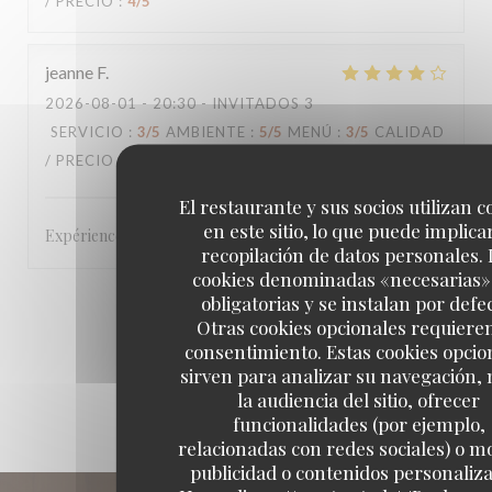
/ PRECIO
:
4
/5
jeanne
F
2026-08-01
- 20:30 - INVITADOS 3
SERVICIO
:
3
/5
AMBIENTE
:
5
/5
MENÚ
:
3
/5
CALIDAD
/ PRECIO
:
3
/5
El restaurante y sus socios utilizan c
en este sitio, lo que puede implicar
Expérience globalement sympa.
recopilación de datos personales. 
cookies denominadas «necesarias»
obligatorias y se instalan por defe
1
2
3
Otras cookies opcionales requiere
consentimiento. Estas cookies opcio
sirven para analizar su navegación,
la audiencia del sitio, ofrecer
funcionalidades (por ejemplo,
relacionadas con redes sociales) o m
publicidad o contenidos personaliz