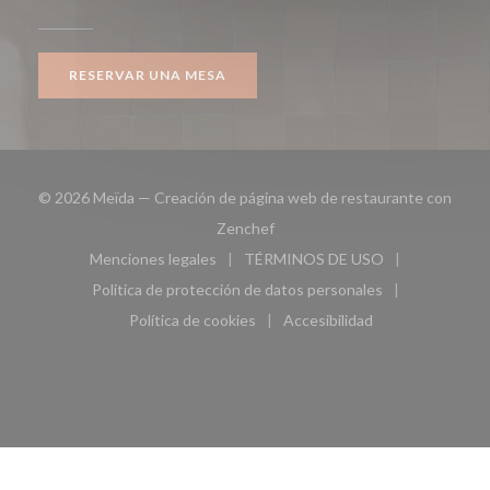
RESERVAR UNA MESA
© 2026 Meïda — Creación de página web de restaurante con
((abre en una nueva ventana))
Zenchef
Menciones legales
TÉRMINOS DE USO
((abre en una nueva ventana))
((abre en una nueva ven
Política de protección de datos personales
((abre en una nueva ventana))
Política de cookies
Accesibilidad
((abre en una nueva ventana))
((abre en una nueva ven