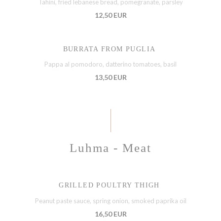
Tahini, fried lebanese bread, pomegranate, parsley
12,50 EUR
BURRATA FROM PUGLIA
Pappa al pomodoro, datterino tomatoes, basil
13,50 EUR
Luhma - Meat
GRILLED POULTRY THIGH
Peanut paste sauce, spring onion, smoked paprika oil
16,50 EUR