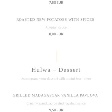
7,50 EUR
ROASTED NEW POTATOES WITH SPICES
Algerian sauce
8,00 EUR
Hulwa – Dessert
Accompany your dessert with a mint tea - 3€90
GRILLED MADAGASCAR VANILLA PAVLOVA
Creamy gianduja, roasted hazelnut sauce
9,50 EUR