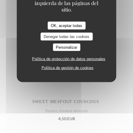
izquierda de las páginas del
sitio.
MEAGRE CRUDO
OK, aceptar todas
Lemon, salsa verde, kumquat, jalapeños, spring onion
Denegar todas las cookies
23,50 EUR
Personalizar
Política de protección de datos personales
Política de gestión de cookies
Extra side
SWEET MESFOUF COUSCOUS
Raisins, toasted almonds
4,50 EUR