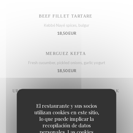
BEEF FILLET TARTARE
Kebbé Nayé spices, bulgur
18,50 EUR
MERGUEZ KEFTA
Fresh cucumber, pickled onions, garlic yogurt
18,50 EUR
URUGUAY BLACK ANGUS BEEF FLANK STEAK
Gremolata sauce, capers, parsley
El restaurante y sus socios
22,50 EUR
utilizan cookies en este sitio,
lo que puede implicar la
recopilación de datos
personales. Las cookies