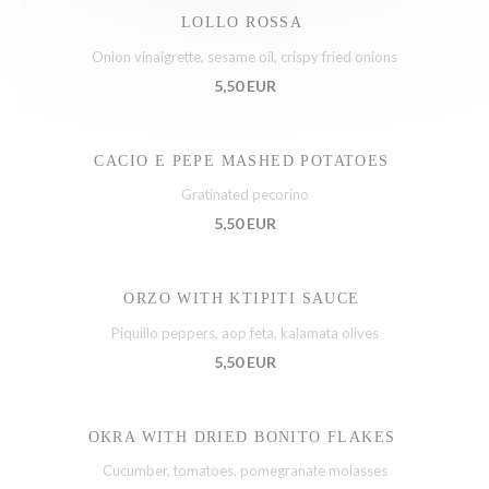
LOLLO ROSSA
Onion vinaigrette, sesame oil, crispy fried onions
5,50 EUR
CACIO E PEPE MASHED POTATOES
Gratinated pecorino
5,50 EUR
ORZO WITH KTIPITI SAUCE
Piquillo peppers, aop feta, kalamata olives
5,50 EUR
OKRA WITH DRIED BONITO FLAKES
Cucumber, tomatoes, pomegranate molasses