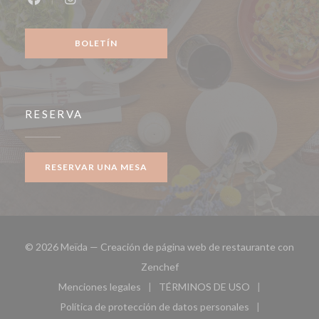
Facebook ((abre en una nueva ventana))
Instagram ((abre en una nueva ventana))
BOLETÍN
RESERVA
RESERVAR UNA MESA
© 2026 Meïda — Creación de página web de restaurante con
((abre en una nueva ventana))
Zenchef
Menciones legales
TÉRMINOS DE USO
((abre en una nueva ventana))
((abre en una nueva ven
Política de protección de datos personales
((abre en una nueva ventana))