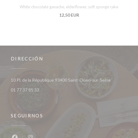
White chocolate ganache, elderflower, soft sponge cake
12,50 EUR
DIRECCIÓN
((abre en una 
10 Pl. de la République 93400 Saint-Ouen-sur-Seine
01 77 37 85 33
SEGUIRNOS