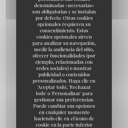
denominadas «necesarias»
son obligatorias y se instalan
Hout - Fish
por defecto. Otras cookies
opcionales requieren su
consentimiento. Estas
cookies opcionales sirven
GRILLED SEA BASS
para analizar su navegación,
Sweet potato, mango curry sauce, crispy corn
medir la audiencia del sitio,
ofrecer funcionalidades (por
20,50 EUR
ejemplo, relacionadas con
redes sociales) o mostrar
publicidad o contenidos
SEA BASS CEVICHE WITH RASPBERRY
personalizados. Haga clic en
Confit piquillo peppers, red chili, mustard pickles
'Aceptar todo', 'Rechazar
22,50 EUR
todo' o 'Personalizar' para
gestionar sus preferencias.
Puede cambiar sus opciones
SEARED TUNA WITH BLACK PEPPER
en cualquier momento
haciendo clic en el icono de
Green peppercorn sauce, shoestring fries
cookie en la parte inferior
22,50 EUR