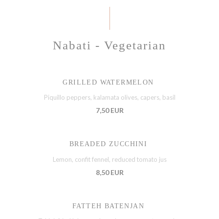
Nabati - Vegetarian
GRILLED WATERMELON
Piquillo peppers, kalamata olives, capers, basil
7,50 EUR
BREADED ZUCCHINI
Lemon, confit fennel, reduced tomato jus
8,50 EUR
FATTEH BATENJAN