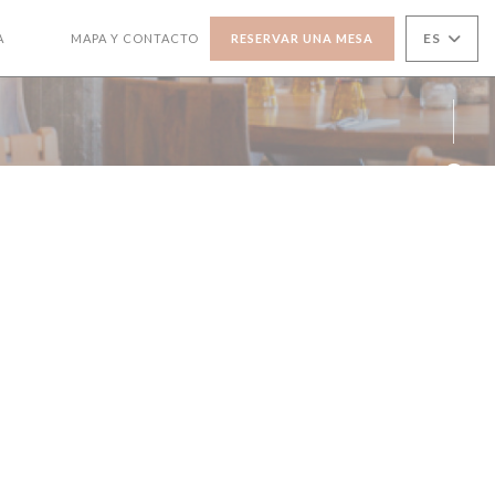
ES
A
MAPA Y CONTACTO
RESERVAR UNA MESA
((ABRE EN UNA NUEVA VENTANA))
((ABRE EN UNA NUEVA VENTANA))
Face
Inst