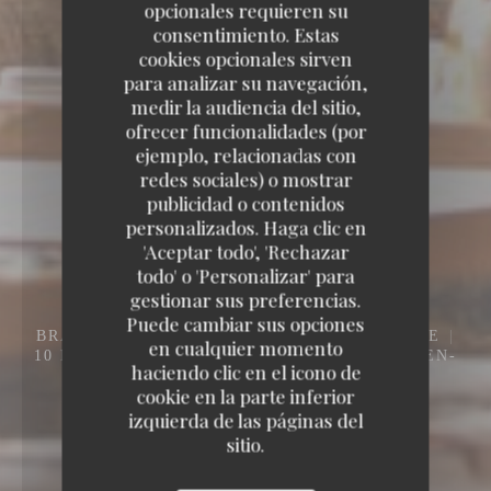
opcionales requieren su
consentimiento. Estas
cookies opcionales sirven
para analizar su navegación,
medir la audiencia del sitio,
ofrecer funcionalidades (por
ejemplo, relacionadas con
redes sociales) o mostrar
publicidad o contenidos
personalizados. Haga clic en
'Aceptar todo', 'Rechazar
todo' o 'Personalizar' para
gestionar sus preferencias.
Puede cambiar sus opciones
BRASSERIE MÉDITERRANÉENNE / TERRASSE
en cualquier momento
10 PL. DE LA RÉPUBLIQUE 93400 SAINT-OUEN-
haciendo clic en el icono de
SUR-SEINE
cookie en la parte inferior
izquierda de las páginas del
sitio.