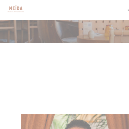
Πίνακας διαχείρισης "Μπισκότων" (Cookies)