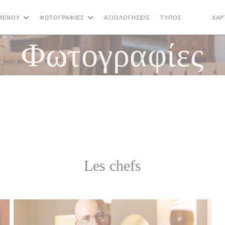
ΜΕΝΟΎ
ΦΩΤΟΓΡΑΦΊΕΣ
ΑΞΙΟΛΟΓΉΣΕΙΣ
ΤΎΠΟΣ
ΧΆΡ
((ΑΝΟΊΓΕΙ
((ΑΝΟΊ
Φωτογραφίες
Les chefs