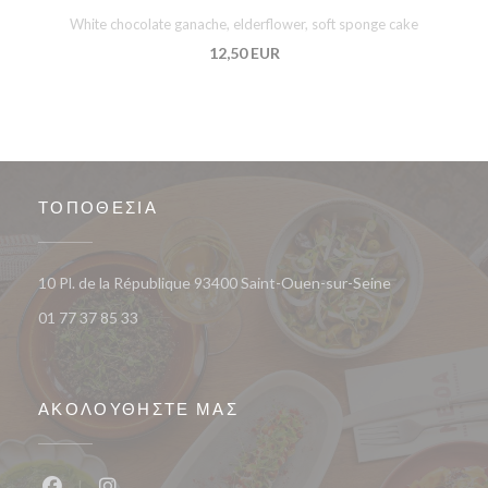
White chocolate ganache, elderflower, soft sponge cake
12,50 EUR
ΤΟΠΟΘΕΣΊΑ
((ανοίγει σε ν
10 Pl. de la République 93400 Saint-Ouen-sur-Seine
01 77 37 85 33
ΑΚΟΛΟΥΘΉΣΤΕ ΜΑΣ