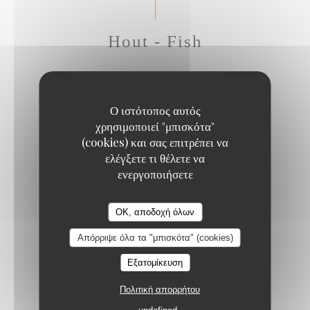
Hout - Fish
GRILLED SEA BASS
Ο ιστότοπος αυτός
Sweet potato, mango curry sauce, crispy corn
χρησιμοποιεί "μπισκότα"
20,50 EUR
(cookies) και σας επιτρέπει να
ελέγξετε τι θέλετε να
ενεργοποιήσετε
SEA BASS CEVICHE WITH RASPBERRY
Confit piquillo peppers, red chili, mustard pickles
OK, αποδοχή όλων
22,50 EUR
Απόρριψε όλα τα "μπισκότα" (cookies)
Εξατομίκευση
SEARED TUNA WITH BLACK PEPPER
Πολιτική απορρήτου
Green peppercorn sauce, shoestring fries
22,50 EUR