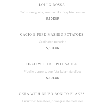
LOLLO ROSSA
Onion vinaigrette, sesame oil, crispy fried onions
5,50 EUR
CACIO E PEPE MASHED POTATOES
Gratinated pecorino
5,50 EUR
ORZO WITH KTIPITI SAUCE
Piquillo peppers, aop feta, kalamata olives
5,50 EUR
OKRA WITH DRIED BONITO FLAKES
Cucumber, tomatoes, pomegranate molasses