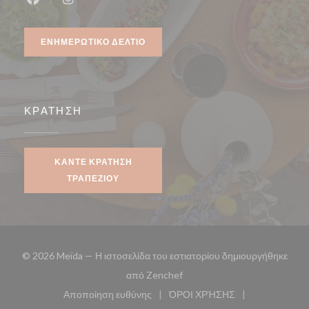
Facebook ((ανοίγει σε νέο παράθυρο))
Instagram ((ανοίγει σε νέο παράθυρο))
ΕΝΗΜΕΡΩΤΙΚΌ ΔΕΛΤΊΟ
ΚΡΆΤΗΣΗ
ΚΆΝΤΕ ΚΡΆΤΗΣΗ
ΤΡΑΠΕΖΙΟΎ
© 2026 Meïda — Η ιστοσελίδα του εστιατορίου δημιουργήθηκε
((ανοίγει σε νέο παράθυρο))
από
Zenchef
Αποποίηση ευθύνης
ΌΡΟΙ ΧΡΉΣΗΣ
((ανοίγει σε νέο παράθυρο))
((ανοίγει σε νέο παράθυ