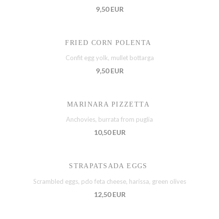
9,50 EUR
FRIED CORN POLENTA
Confit egg yolk, mullet bottarga
9,50 EUR
MARINARA PIZZETTA
Anchovies, burrata from puglia
10,50 EUR
STRAPATSADA EGGS
Scrambled eggs, pdo feta cheese, harissa, green olives
12,50 EUR