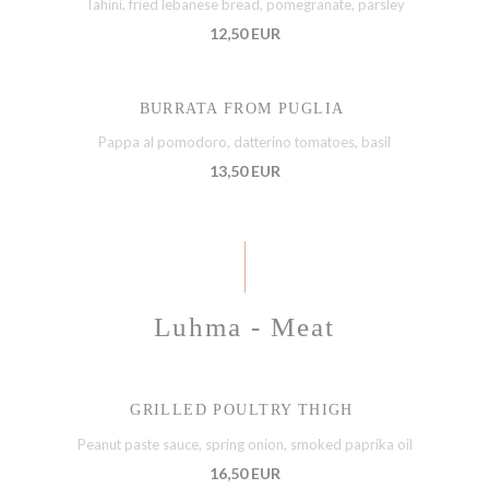
Tahini, fried lebanese bread, pomegranate, parsley
12,50 EUR
BURRATA FROM PUGLIA
Pappa al pomodoro, datterino tomatoes, basil
13,50 EUR
Luhma - Meat
GRILLED POULTRY THIGH
Peanut paste sauce, spring onion, smoked paprika oil
16,50 EUR