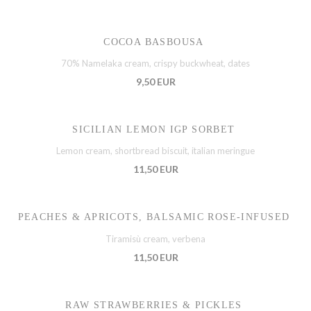
COCOA BASBOUSA
70% Namelaka cream, crispy buckwheat, dates
9,50 EUR
SICILIAN LEMON IGP SORBET
Lemon cream, shortbread biscuit, italian meringue
11,50 EUR
PEACHES & APRICOTS, BALSAMIC ROSE-INFUSED
Tiramisù cream, verbena
11,50 EUR
RAW STRAWBERRIES & PICKLES