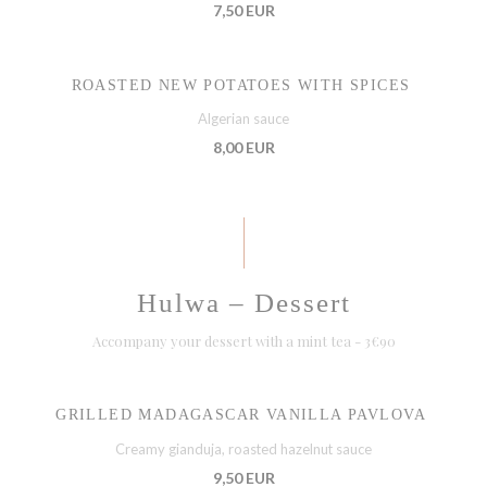
7,50 EUR
ROASTED NEW POTATOES WITH SPICES
Algerian sauce
8,00 EUR
Hulwa – Dessert
Accompany your dessert with a mint tea - 3€90
GRILLED MADAGASCAR VANILLA PAVLOVA
Creamy gianduja, roasted hazelnut sauce
9,50 EUR