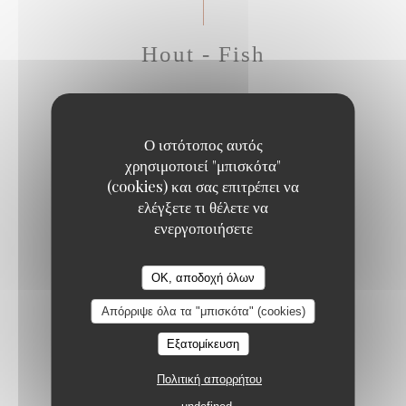
Hout - Fish
GRILLED SEA BASS
Ο ιστότοπος αυτός
Sweet potato, mango curry sauce, crispy corn
χρησιμοποιεί "μπισκότα"
20,50 EUR
(cookies) και σας επιτρέπει να
ελέγξετε τι θέλετε να
ενεργοποιήσετε
SEA BASS CEVICHE WITH RASPBERRY
Confit piquillo peppers, red chili, mustard pickles
OK, αποδοχή όλων
22,50 EUR
Απόρριψε όλα τα "μπισκότα" (cookies)
Εξατομίκευση
SEARED TUNA WITH BLACK PEPPER
Πολιτική απορρήτου
Green peppercorn sauce, shoestring fries
22,50 EUR