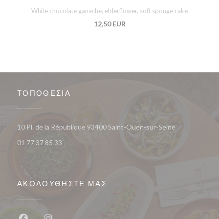
White chocolate ganache, elderflower, soft sponge cake
12,50 EUR
ΤΟΠΟΘΕΣΊΑ
((ανοίγει σε ν
10 Pl. de la République 93400 Saint-Ouen-sur-Seine
01 77 37 85 33
ΑΚΟΛΟΥΘΉΣΤΕ ΜΑΣ