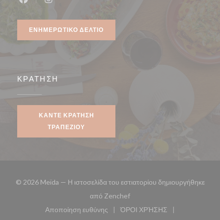
Facebook ((ανοίγει σε νέο παράθυρο))
Instagram ((ανοίγει σε νέο παράθυρο))
ΕΝΗΜΕΡΩΤΙΚΌ ΔΕΛΤΊΟ
ΚΡΆΤΗΣΗ
ΚΆΝΤΕ ΚΡΆΤΗΣΗ
ΤΡΑΠΕΖΙΟΎ
© 2026 Meïda — Η ιστοσελίδα του εστιατορίου δημιουργήθηκε
((ανοίγει σε νέο παράθυρο))
από
Zenchef
Αποποίηση ευθύνης
ΌΡΟΙ ΧΡΉΣΗΣ
((ανοίγει σε νέο παράθυρο))
((ανοίγει σε νέο παράθυ