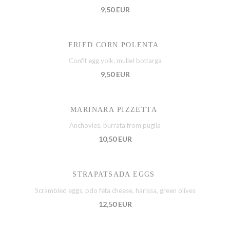
9,50 EUR
FRIED CORN POLENTA
Confit egg yolk, mullet bottarga
9,50 EUR
MARINARA PIZZETTA
Anchovies, burrata from puglia
10,50 EUR
STRAPATSADA EGGS
Scrambled eggs, pdo feta cheese, harissa, green olives
12,50 EUR