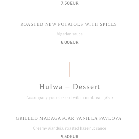
7,50 EUR
ROASTED NEW POTATOES WITH SPICES
Algerian sauce
8,00 EUR
Hulwa – Dessert
Accompany your dessert with a mint tea - 3€90
GRILLED MADAGASCAR VANILLA PAVLOVA
Creamy gianduja, roasted hazelnut sauce
9,50 EUR