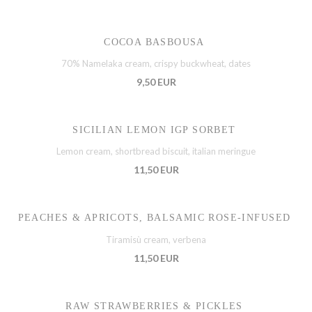
COCOA BASBOUSA
70% Namelaka cream, crispy buckwheat, dates
9,50 EUR
SICILIAN LEMON IGP SORBET
Lemon cream, shortbread biscuit, italian meringue
11,50 EUR
PEACHES & APRICOTS, BALSAMIC ROSE-INFUSED
Tiramisù cream, verbena
11,50 EUR
RAW STRAWBERRIES & PICKLES