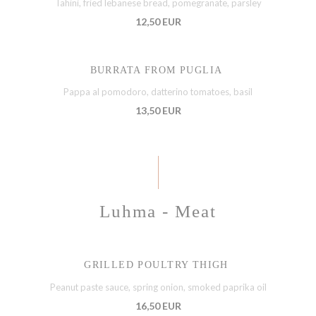
Tahini, fried lebanese bread, pomegranate, parsley
12,50 EUR
BURRATA FROM PUGLIA
Pappa al pomodoro, datterino tomatoes, basil
13,50 EUR
Luhma - Meat
GRILLED POULTRY THIGH
Peanut paste sauce, spring onion, smoked paprika oil
16,50 EUR