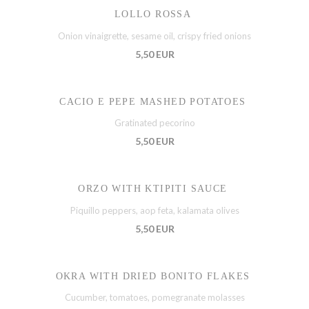
LOLLO ROSSA
Onion vinaigrette, sesame oil, crispy fried onions
5,50 EUR
CACIO E PEPE MASHED POTATOES
Gratinated pecorino
5,50 EUR
ORZO WITH KTIPITI SAUCE
Piquillo peppers, aop feta, kalamata olives
5,50 EUR
OKRA WITH DRIED BONITO FLAKES
Cucumber, tomatoes, pomegranate molasses