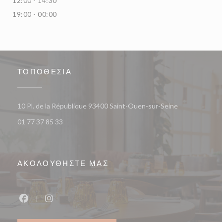
12:00 - 14:30
19:00 - 00:00
ΤΟΠΟΘΕΣΊΑ
((ανοίγει σε ν
10 Pl. de la République 93400 Saint-Ouen-sur-Seine
01 77 37 85 33
ΑΚΟΛΟΥΘΉΣΤΕ ΜΑΣ
Facebook ((ανοίγει σε νέο παράθυρο))
Instagram ((ανοίγει σε νέο παράθυρο))