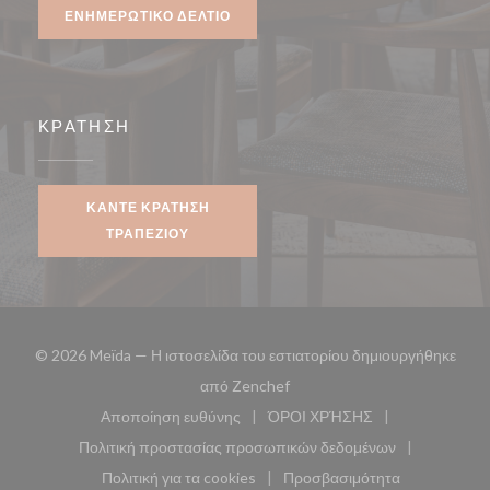
ΕΝΗΜΕΡΩΤΙΚΌ ΔΕΛΤΊΟ
ΚΡΆΤΗΣΗ
ΚΆΝΤΕ ΚΡΆΤΗΣΗ
ΤΡΑΠΕΖΙΟΎ
© 2026 Meïda — Η ιστοσελίδα του εστιατορίου δημιουργήθηκε
((ανοίγει σε νέο παράθυρο))
από
Zenchef
Αποποίηση ευθύνης
ΌΡΟΙ ΧΡΉΣΗΣ
((ανοίγει σε νέο παράθυρο))
((ανοίγει σε νέο παράθυ
Πολιτική προστασίας προσωπικών δεδομένων
((ανοίγει σε νέο παράθυρο))
Πολιτική για τα cookies
Προσβασιμότητα