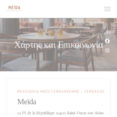
Πίνακας διαχείρισης "Μπισκότων" (Cookies)
Χάρτης και Επικοινωνία
Face
Inst
BRASSERIE MÉDITERRANÉENNE / TERRASSE
Meïda
((ανοίγε
10 Pl. de la République 93400 Saint-Ouen-sur-Seine