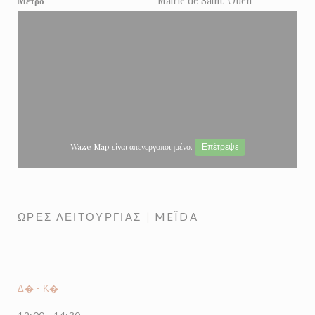
Mairie de Saint-Ouen
Μετρό
Waze Map είναι απενεργοποιημένο.
Επέτρεψε
ΏΡΕΣ ΛΕΙΤΟΥΡΓΊΑΣ
MEÏDA
Δ�
-
Κ�