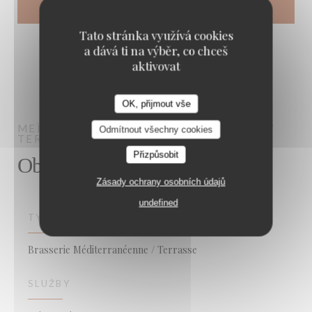
Tato stránka využívá cookies
a dává ti na výběr, co chceš
aktivovat
OK, přijmout vše
MEÏDA
BRASSERIE MÉDITERRANÉENNE /
Odmítnout všechny cookies
TERRASSE
SAINT-OUEN-SUR-SEINE
Přizpůsobit
Obecné informace
Zásady ochrany osobních údajů
undefined
TYP PODNIKU
Brasserie Méditerranéenne / Terrasse
SLUŽBY