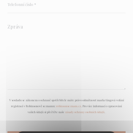
V souladu se zákonem o ochraně spotřebitele máte právo odmítnout marketingová volání
registrací v Robinsonově seznamu:
robinsonseznam.cz
. Pro více informací o zpracování
vašich údajů si přečtěte naše
zásady ochrany osobních údajů
.