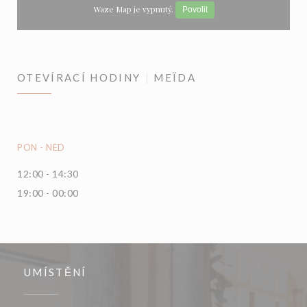
Waze Map je vypnutý.
Povolit
OTEVÍRACÍ HODINY
MEÏDA
PON
-
NED
12:00 - 14:30
19:00 - 00:00
UMÍSTĚNÍ