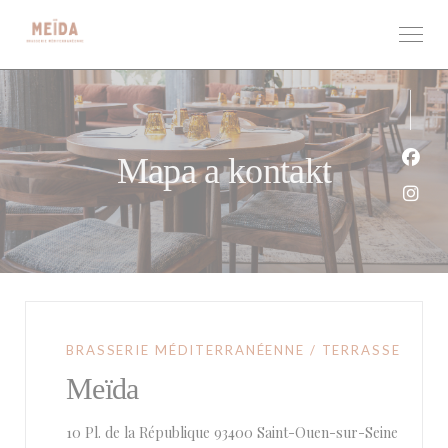
Panel pro správu cookies
Mapa a kontakt
Face
Inst
BRASSERIE MÉDITERRANÉENNE / TERRASSE
Meïda
((otevř
10 Pl. de la République 93400 Saint-Ouen-sur-Seine