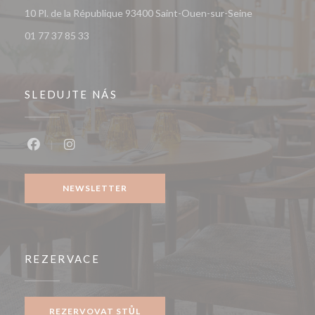
((otevře se v 
10 Pl. de la République 93400 Saint-Ouen-sur-Seine
01 77 37 85 33
SLEDUJTE NÁS
Facebook ((otevře se v novém okně))
Instagram ((otevře se v novém okně))
NEWSLETTER
REZERVACE
REZERVOVAT STŮL