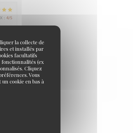
IX
:
4
/5
iquer la collecte de
IX
:
4
/5
res et installés par
okies facultatifs
 fonctionnalités (ex
sonnalisés. Cliquez
IX
:
3
/5
 préférences. Vous
 un cookie en bas à
IX
:
4
/5