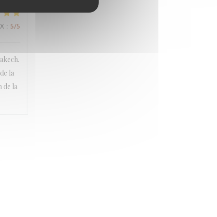
IX
:
5
/5
rakech.
de la
 de la