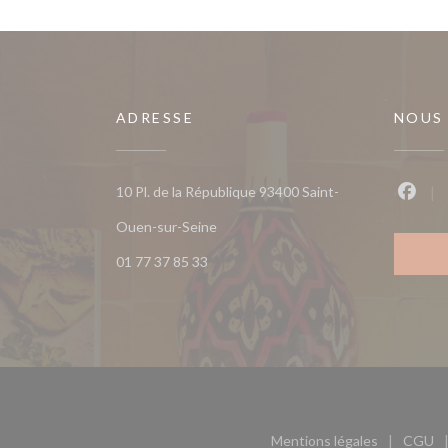
ADRESSE
NOUS
10 Pl. de la République 93400 Saint-
Faceb
((ouvre une nouvelle fenêtre))
Ouen-sur-Seine
01 77 37 85 33
Mentions légales
CGU