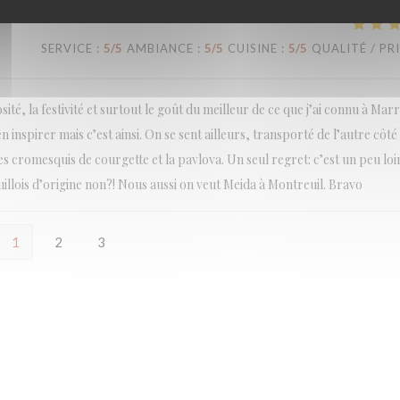
SERVICE
:
5
/5
AMBIANCE
:
5
/5
CUISINE
:
5
/5
QUALITÉ / PR
ité, la festivité et surtout le goût du meilleur de ce que j’ai connu à Mar
 inspirer mais c’est ainsi. On se sent ailleurs, transporté de l’autre côté 
 cromesquis de courgette et la pavlova. Un seul regret: c’est un peu loin
uillois d’origine non?! Nous aussi on veut Meida à Montreuil. Bravo
1
2
3