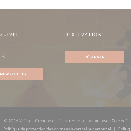
 SUIVRE
RÉSERVATION
RÉSERVER
ook ((ouvre une nouvelle fenêtre))
Instagram ((ouvre une nouvelle fenêtre))
NEWSLETTER
((
© 2026 Meïda — Création de site internet restaurant avec
Zenchef
Politique de protection des données à caractère personnel
Politi