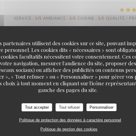
SERVICE
:
5
/5
AMBIANCE
:
5
/5
CUISINE
:
5
/5
QUALITÉ / PR
s partenaires utilisent des cookies sur ce site, pouvant impl
SERVICE
:
4
/5
AMBIANCE
:
4
/5
CUISINE
:
5
/5
QUALITÉ / PR
 personnel. Les cookies dits « nécessaires » sont obligatoi
 cookies facultatifs nécessitent votre consentement. Ces co
votre navigation, mesurer l'audience du site, proposer des
 réseaux sociaux) ou afficher des publicités ou contenus per
SERVICE
:
3
/5
AMBIANCE
:
5
/5
CUISINE
:
3
/5
QUALITÉ / PR
er », « Tout refuser » ou « Personnaliser » pour gérer vos
s choix à tout moment en cliquant sur l'icône représentant
gauche des pages du site.
Tout accepter
Tout refuser
Personnaliser
Politique de protection des données à caractère personnel
SERVICE
:
4
/5
AMBIANCE
:
4
/5
CUISINE
:
5
/5
QUALITÉ / PR
Politique de gestion des cookies