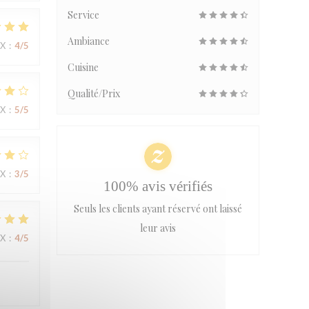
Service
Ambiance
IX
:
4
/5
Cuisine
Qualité/Prix
IX
:
5
/5
IX
:
3
/5
100% avis vérifiés
Seuls les clients ayant réservé ont laissé
leur avis
IX
:
4
/5