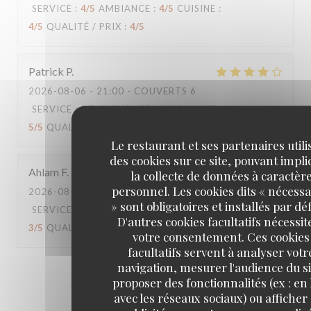
SERVICE
:
4
/5
AMBIANCE
:
4
/5
CUISINE
:
4
/5
QUALITÉ / PRIX
:
4
/5
Patrick
P
2026-08-06
- 21:00 - COUVERTS 6
SERVICE
:
2
/5
AMBIANCE
:
5
/5
CUISINE
:
5
/5
QUALITÉ / PRIX
:
5
/5
Le restaurant et ses partenaires utili
des cookies sur ce site, pouvant impl
Ahlam
F
la collecte de données à caractèr
personnel. Les cookies dits « nécessa
2026-08-02
- 20:30 - COUVERTS 2
» sont obligatoires et installés par dé
SERVICE
:
3
/5
AMBIANCE
:
4
/5
CUISINE
:
D'autres cookies facultatifs nécessit
3
/5
QUALITÉ / PRIX
:
3
/5
votre consentement. Ces cookies
facultatifs servent à analyser votr
navigation, mesurer l'audience du si
1
2
3
proposer des fonctionnalités (ex : en 
avec les réseaux sociaux) ou afficher