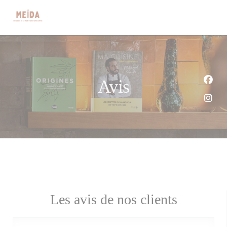
Personnalisation de vos choix en matière de cookies
Avis
Face
Inst
Les avis de nos clients