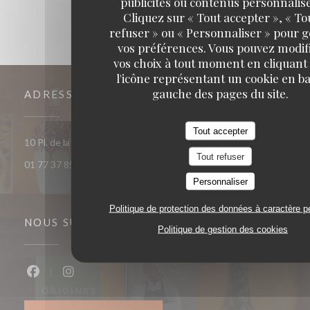
publicités ou contenus personnalisé
Cliquez sur « Tout accepter », « To
refuser » ou « Personnaliser » pour 
vos préférences. Vous pouvez modif
vos choix à tout moment en cliquant
l'icône représentant un cookie en ba
gauche des pages du site.
ADRESSE
Tout accepter
((ouvre une no
10 Pl. de la République 93400 Saint-Ouen-sur-Seine
Tout refuser
01 77 37 85 33
Personnaliser
Politique de protection des données à caractère p
NOUS SUIVRE
Politique de gestion des cookies
Facebook ((ouvre une nouvelle fenêtre))
Instagram ((ouvre une nouvelle fenêtre))